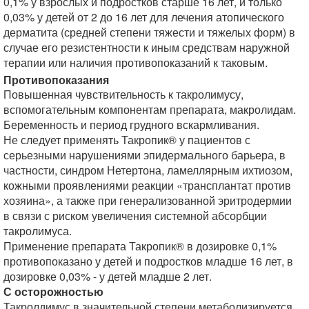
0,1% у взрослых и подростков старше 16 лет, и только
0,03% у детей от 2 до 16 лет для лечения атопического
дерматита (средней степени тяжести и тяжелых форм) в
случае его резистентности к иным средствам наружной
терапии или наличия противопоказаний к таковым.
Противопоказания
Повышенная чувствительность к такролимусу,
вспомогательным компонентам препарата, макролидам.
Беременность и период грудного вскармливания.
Не следует применять Такропик® у пациентов с
серьезными нарушениями эпидермального барьера, в
частности, синдром Нетертона, ламеллярным ихтиозом,
кожными проявлениями реакции «трансплантат против
хозяина», а также при генерализованной эритродермии
в связи с риском увеличения системной абсорбции
такролимуса.
Применение препарата Такропик® в дозировке 0,1%
противопоказано у детей и подростков младше 16 лет, в
дозировке 0,03% - у детей младше 2 лет.
С осторожностью
Такролдимус в значительной степени метаболизируется