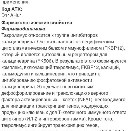
применения.
Код АТХ:
D11AH01
Фармакологические свойства
Фармакодинамика
Такролимус относится к группе ингибиторов
кальциневрина. Он связывается со специфическим
цитоплазматическим белком иммунофилином (FKBP12),
который является цитозольным рецептором для
кальциневрина (FK506). В результате этого формируется
комплекс, включающий такролимус, FKBP12, кальций,
кальмодулин и кальциневрин, что приводит к
ингибированию фосфатозной активности
кальциневрина. Это делает невозможным
дефосфорилирование и транслокацию ядерного
фактора активированных Т-клеток (NFAT), необходимого
для инициации транскрипции генов, кодирующих
продукцию ключевых для Т-клеточного иммунного ответа
цитокинов (ИЛ-2 и интерферон-гамма). Кроме того,
такролимус ингибирует транскрипцию генов,