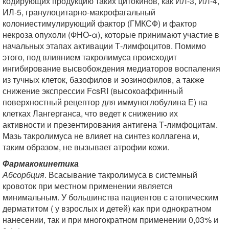
кодирующих продукцию таких цитокинов, как ИЛ-3, ИЛ-4,
ИЛ-5, гранулоцитарно-макрофагальный
колониестимулирующий фактор (ГМКСФ) и фактор
некроза опухоли (ФНО-α), которые принимают участие в
начальных этапах активации Т-лимфоцитов. Помимо
этого, под влиянием такролимуса происходит
ингибирование высвобождения медиаторов воспаления
из тучных клеток, базофилов и эозинофилов, а также
снижение экспрессии FcsRI (высокоаффинный
поверхностный рецептор для иммуноглобулина Е) на
клетках Лангерганса, что ведет к снижению их
активности и презентирования антигена Т-лимфоцитам.
Мазь такролимуса не влияет на синтез коллагена и,
таким образом, не вызывает атрофии кожи.
Фармакокинетика
Абсорбция
. Всасывание такролимуса в системный
кровоток при местном применении является
минимальным. У большинства пациентов с атопическим
дерматитом ( у взрослых и детей) как при однократном
нанесении, так и при многократном применении 0,03% и