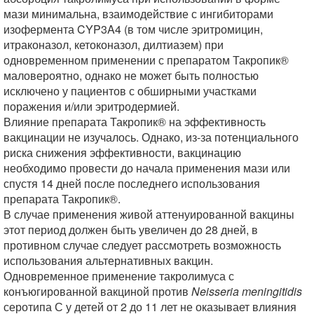
мази минимальна, взаимодействие с ингибиторами
изофермента CYP3A4 (в том числе эритромицин,
итраконазол, кетоконазол, дилтиазем) при
одновременном применении с препаратом Такропик®
маловероятно, однако не может быть полностью
исключено у пациентов с обширными участками
поражения и/или эритродермией.
Влияние препарата Такропик® на эффективность
вакцинации не изучалось. Однако, из-за потенциального
риска снижения эффективности, вакцинацию
необходимо провести до начала применения мази или
спустя 14 дней после последнего использования
препарата Такропик®.
В случае применения живой аттенуированной вакцины
этот период должен быть увеличен до 28 дней, в
противном случае следует рассмотреть возможность
использования альтернативных вакцин.
Одновременное применение такролимуса с
конъюгированной вакциной против
Neisseria meningitidis
серотипа С у детей от 2 до 11 лет не оказывает влияния