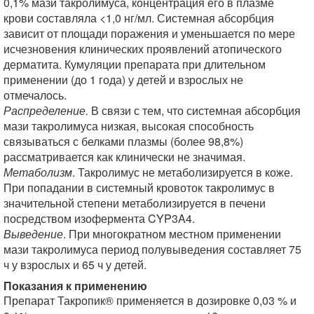
0,1% мази такролимуса, концентрация его в плазме
крови составляла <1,0 нг/мл. Системная абсорбция
зависит от площади поражения и уменьшается по мере
исчезновения клинических проявлений атопического
дерматита. Кумуляции препарата при длительном
применении (до 1 года) у детей и взрослых не
отмечалось.
Распределение.
В связи с тем, что системная абсорбция
мази такролимуса низкая, высокая способность
связываться с белками плазмы (более 98,8%)
рассматривается как клинически не значимая.
Метаболизм
. Такролимус не метаболизируется в коже.
При попадании в системный кровоток такролимус в
значительной степени метаболизируется в печени
посредством изофермента CYP3A4.
Выведение
. При многократном местном применении
мази такролимуса период полувыведения составляет 75
ч у взрослых и 65 ч у детей.
Показания к применению
Препарат Такропик® применяется в дозировке 0,03 % и