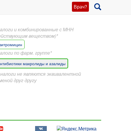
Врач?
алоги и комбинированные с МНН
ействующим веществом)*
зитромицин
алоги по фарм. группе*
нтибиотики макролиды и азалиды
Аналоги не являются эквивалентной
меной друг другу