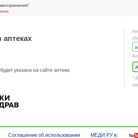
авоохранения!
вании
Ан
в аптеках
(д
а
Ан
А
будет указана на сайте аптеки.
* 
за
Соглашение об использовании
МЕДИ РУ в: