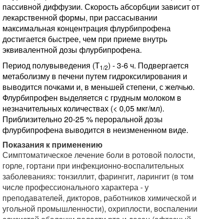
пассивной диффузии. Скорость абсорбции зависит от
лекарственной формы, при рассасывании
максимальная концентрация флурбипрофена
достигается быстрее, чем при приеме внутрь
эквивалентной дозы флурбипрофена.
Период полувыведения (Т
) - 3-6 ч. Подвергается
1/2
метаболизму в печени путем гидроксилирования и
выводится почками и, в меньшей степени, с желчью.
Флурбипрофен выделяется с грудным молоком в
незначительных количествах (< 0,05 мкг/мл).
Приблизительно 20-25 % пероральной дозы
флурбипрофена выводится в неизмененном виде.
Показания к применению
Симптоматическое лечение боли в ротовой полости,
горле, гортани при инфекционно-воспалительных
заболеваниях: тонзиллит, фарингит, ларингит (в том
числе профессионального характера - у
преподавателей, дикторов, работников химической и
угольной промышленности), охриплости, воспалении