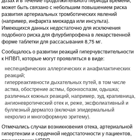
дозах и в течение продолжительного периода времени,
может быть связано с небольшим повышением риска
развития артериальных тромботических явлений
(например, инфаркта миокарда или инсульта).
Имеющихся данных недостаточно для исключения
подобного риска для флурбипрофена в лекарственной
форме таблетки для рассасывания 8,75 мг.
Сообщалось о развитии реакций гиперчувствительности
к НПВП, которые могут проявляться в виде:
неспецифических аллергических и анафилактических
реакций;
гиперреактивности дыхательных путей, в том числе
астма, обострение астмы, бронхоспазм, одышка;
различных кожных реакций, например, зуд, крапивница,
ангионевротический отек и, реже, эксфолиативный и
буллезный дерматоз (включая эпидермальный
некролиз и многоформную эритему).
Отмечались случаи возникновения отека, артериальной
гипертензии и сердечной недостаточности у пациентов,