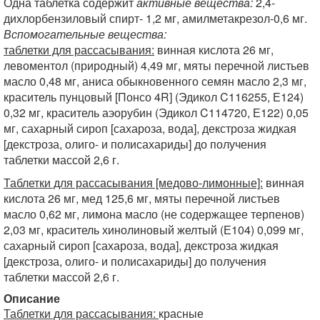
Одна таблетка содержит
активные вещества:
2,4-
дихлорбензиловый спирт- 1,2 мг, амилметакрезол-0,6 мг.
Вспомогательные вещества:
таблетки для рассасывания:
винная кислота 26 мг,
левоментол (природный) 4,49 мг, мяты перечной листьев
масло 0,48 мг, аниса обыкновенного семян масло 2,3 мг,
краситель пунцовый [Понсо 4R] (Эдикол C116255, Е124)
0,32 мг, краситель аэорубин (Эдикол C114720, Е122) 0,05
мг, сахарный сироп [сахароза, вода], декстроза жидкая
[декстроза, олиго- и полисахариды] до получения
таблетки массой 2,6 г.
Таблетки для рассасывания [медово-лимонные]:
винная
кислота 26 мг, мед 125,6 мг, мяты перечной листьев
масло 0,62 мг, лимона масло (не содержащее терпенов)
2,03 мг, краситель хинолиновый желтый (Е104) 0,099 мг,
сахарный сироп [сахароза, вода], декстроза жидкая
[декстроза, олиго- и полисахариды] до получения
таблетки массой 2,6 г.
Описание
Таблетки для рассасывания:
красные