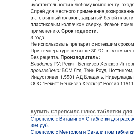
чувствительности к любому компоненту, вход
Спрей для местного применения дозированный.
в стеклянный флакон, закрытый белой пласт
пластиковым колпачком сверху. Флакон помещ
применению.
Срок годности.
3 года.
Не использовать препарат с истекшим сроком
При температуре не выше 30 °С, в сухом мест
Без рецепта.
Производитель:
Владелец
РУ: Рекитт Бенкизер Хелскэр Интер
произведено:
БСМ Лтд, Тейн Роуд, Ноттингем
Индустривег 1,5531 АД Бладель, Нидерланды
ООО "Рекитт Бенкизер Хелскэр" Россия 115114г
Купить Стрепсилс Плюс таблетки для
Стрепсилс с Витамином С таблетки для рассас
394 руб.
Стрепсилс с Ментолом и Эвкалиптом таблетки 