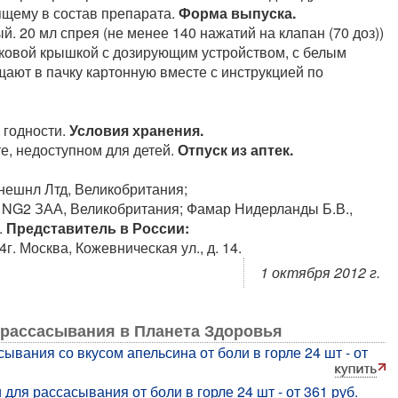
ящему в состав препарата.
Форма выпуска.
 20 мл спрея (не менее 140 нажатий на клапан (70 доз))
иковой крышкой с дозирующим устройством, с белым
ают в пачку картонную вместе с инструкцией по
 годности.
Условия хранения.
е, недоступном для детей.
Отпуск из аптек.
нешнл Лтд, Великобритания;
, NG2 ЗАА, Великобритания; Фамар Нидерланды Б.В.,
.
Представитель в России:
. Москва, Кожевническая ул., д. 14.
1 октября 2012 г.
 рассасывания в Планета Здоровья
ывания со вкусом апельсина от боли в горле 24 шт - от
для рассасывания от боли в горле 24 шт - от 361 руб.