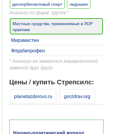
дихлорбензиловый спирт
лидокаин
Аналоги по фарм. группе*
Местные средства, применяемые в ЛОР
практике
Мирамистин
Флурбипрофен
* Аналоги не являются эквивалентной
заменой друг другу
Цены / купить Стрепсилс:
planetazdorovo.ru
gorzdrav.org
Научно-практический журнал