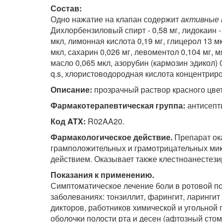
Состав:
Одно нажатие на клапан содержит
активные 
Дихлорбензиловый спирт - 0,58 мг, лидокаин - 
мкл, лимонная кислота 0,19 мг, глицерол 13 
мкл, сахарин 0,026 мг, левоментол 0,104 мг, 
масло 0,065 мкл, азорубин (кармозин эдикол) 
q.s, хлористоводородная кислота концентриро
Описание:
прозрачный раствор красного цве
Фармакотерапевтическая группа:
антисепт
Код ATX:
R02AA20.
Фармакологическое действие.
Препарат ока
грамположительных и грамотрицательных ми
действием. Оказывает также клестноанестез
Показания к применению.
Симптоматическое лечение боли в ротовой по
заболеваниях: тонзиллит, фарингит, ларингит 
дикторов, работников химической и угольной
оболочки полости рта и десен (афтозный стома