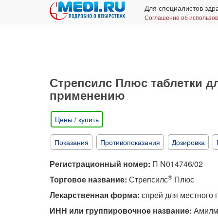
Для специалистов здр
Соглашение об использо
Стрепсилс Плюс таблетки дл
применению
Цены / купить
Показания
Противопоказания
Дозировка
Регистрационный номер:
П N014746/02
®
Торговое название:
Стрепсилс
Плюс
Лекарственная форма:
спрей для местного
ИНН или группировочное название:
Амилме