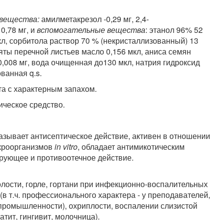
вещества:
амилметакрезол -0,29 мг, 2,4-
0,78 мг, и
вспомогательные вещества
: этанол 96% 52
мкл, сорбитола раствор 70 % (некристаллизованный) 13
мяты перечной листьев масло 0,156 мкл, аниса семян
0,008 мг, вода очищенная до130 мкл, натрия гидроксид
ванная q.s.
та с характерным запахом.
ическое средство.
зывает антисептическое действие, активен в отношении
кроорганизмов
in vitro
, обладает антимикотическим
ирующее и противоотечное действие.
лости, горле, гортани при инфекционно-воспалительных
(в т.ч. профессионального характера - у преподавателей,
 промышленности), охриплости, воспалении слизистой
тит, гингивит, молочница).