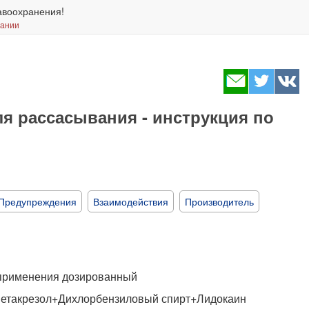
авоохранения!
вании
я рассасывания - инструкция по
Предупреждения
Взаимодействия
Производитель
 применения дозированный
такрезол+Дихлорбензиловый спирт+Лидокаин