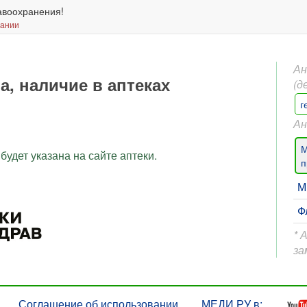
авоохранения!
вании
Ан
на, наличие в аптеках
(д
г
Ан
М
будет указана на сайте аптеки.
п
М
Ф
* 
за
Соглашение об использовании
МЕДИ РУ в: