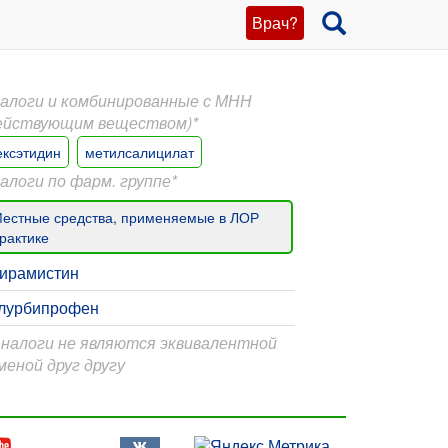
Врач?
алоги и комбинированные с МНН
ействующим веществом)*
ексэтидин
метилсалицилат
алоги по фарм. группе*
естные средства, применяемые в ЛОР
рактике
ирамистин
лурбипрофен
Аналоги не являются эквивалентной
меной друг другу