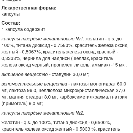
Лекарственная форма:
капсулы
Состав:
1 капсула содержит
капсулы твердые желатиновые №1:
желатин - q.s. до
100%, титана диоксид - 0,7583%, краситель железа оксид
желтый - 0,5067%, краситель железа оксид красный -
0,3333%, чернила для надписи (шеллак, краситель
железа оксид черный, пропиленгликоль, аммиак) -15 мкг.
активное вещество -
ставудин 30,0 мг;
вспомогательные вещества -
лактозы моногидрат 60,0
мг, лактоза 96,0, целлюлоза микрокристаллическая 27,0
мг, магния стеарат 3,0 мг, карбоксиметилкрахмал натрия
(примогель) 9,0 мг;
капсулы твердые желатиновые №2:
желатин - q.s. до 100%, титана диоксид - 0,6500%,
краситель железа оксид желтый - 0,5333 %, краситель