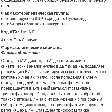
Содержимое капсул - порошок белого- или почти белого
цвета.
Фармакотерапевтическая группа:
противовирусное (ВИЧ) средство. Нуклеозиды -
ингибиторы обратной транскриптазы
Код АТХ:
J.05.A.F
J.05.A.F.04 Ставудин
Фармакологические свойства
Фармакодинамика:
Ставудин (2'3'-дидегидро-3'-дезокситимидин) -
синтетический аналог нуклеозида тимидина, подавляет
репликацию ВИЧ в культивируемых клетках человека и в
клеточных линиях
in vitro.
После попадания в клетку
ставудин под действием клеточных ферментов
превращается в активный метаболит ставудина
трифосфат, который подавляет активность обратной
транскриптазы ВИЧ за счет конкуренции с природным
субстратом диокситимидина трифосфатом и нарушает
репликацию ВИЧ. Ставудина трифосфат также