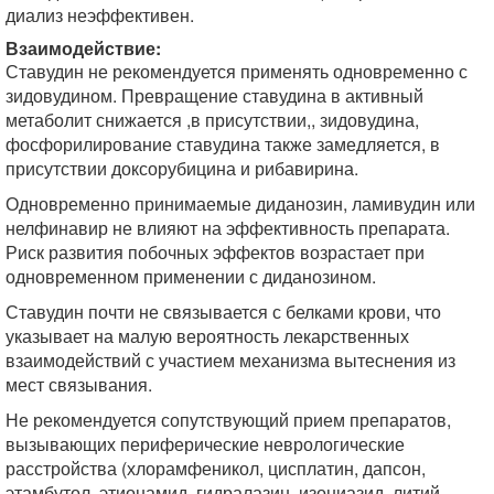
диализ неэффективен.
Взаимодействие:
Ставудин не рекомендуется применять одновременно с
зидовудином. Превращение ставудина в активный
метаболит снижается ,в присутствии,, зидовудина,
фосфорилирование ставудина также замедляется, в
присутствии доксорубицина и рибавирина.
Одновременно принимаемые диданозин, ламивудин или
нелфинавир не влияют на эффективность препарата.
Риск развития побочных эффектов возрастает при
одновременном применении с диданозином.
Ставудин почти не связывается с белками крови, что
указывает на малую вероятность лекарственных
взаимодействий с участием механизма вытеснения из
мест связывания.
Не рекомендуется сопутствующий прием препаратов,
вызывающих периферические неврологические
расстройства (хлорамфеникол, цисплатин, дапсон,
этамбутол, этионамид, гидралазин, изониазид, литий,