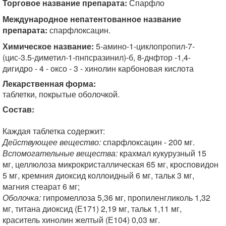
Торговое название препарата:
Спарфло
Международное непатентованное название
препарата:
спарфлоксацин.
Химическое название:
5-амино-1-циклопропил-7-
(цис-3.5-диметил-1-пнпсразинил)-б, 8-днфтор -1,4-
дигидро - 4 - оксо - 3 - хинолин карбоновая кислота
Лекарственная форма:
таблетки, покрытые оболочкой.
Состав:
Каждая таблетка содержит:
Действующее вещество:
спарфлоксацин - 200 мг.
Вспомогательные вещества:
крахмал кукурузный 15
мг, целлюлоза микрокристаллическая 65 мг, кросповидон
5 мг, кремния диоксид коллоидный 6 мг, тальк 3 мг,
магния стеарат 6 мг;
Оболочка:
гипромеллоза 5,36 мг, пропиленгликоль 1,32
мг, титана диоксид (Е171) 2,19 мг, тальк 1,11 мг,
краситель хинолин желтый (Е104) 0,03 мг.