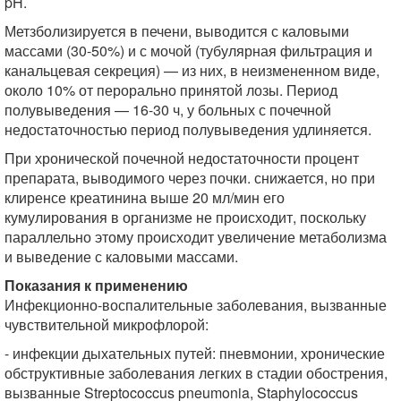
pH.
Метзболизируется в печени, выводится с каловыми
массами (30-50%) и с мочой (тубулярная фильтрация и
канальцевая секреция) — из них, в неизмененном виде,
около 10% от перорально принятой лозы. Период
полувыведения — 16-30 ч, у больных с почечной
недостаточностью период полувыведения удлиняется.
При хронической почечной недостаточности процент
препарата, выводимого через почки. снижается, но при
клиренсе креатинина выше 20 мл/мин его
кумулирования в организме не происходит, поскольку
параллельно этому происходит увеличение метаболизма
и выведение с каловыми массами.
Показания к применению
Инфекционно-воспалительные заболевания, вызванные
чувствительной микрофлорой:
- инфекции дыхательных путей: пневмонии, хронические
обструктивные заболевания легких в стадии обострения,
вызванные Streptococcus pneumonia, Staphylococcus