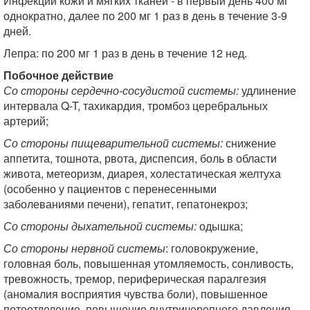
Инфекции кожи и мягких тканей - в первый день 400 мг
однократно, далее по 200 мг 1 раз в день в течение 3-9
дней.
Лепра: по 200 мг 1 раз в день в течение 12 нед.
Побочное действие
Со стороны сердечно-сосудистой системы:
удлинение
интервала Q-T, тахикардия, тромбоз церебральных
артерий;
Со стороны пищеварительной системы:
снижение
аппетита, тошнота, рвота, диспепсия, боль в области
живота, метеоризм, диарея, холестатическая желтуха
(особенно у пациентов с перенесенными
заболеваниями печени), гепатит, гепатонекроз;
Со стороны дыхательной системы:
одышка;
Со стороны нервной системы
: головокружение,
головная боль, повышенная утомляемость, сонливость,
тревожность, тремор, периферическая паралгезия
(аномалия восприятия чувства боли), повышенное
потоотделение, повышение внутричерепного давления,