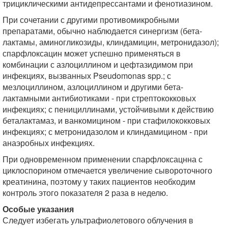
трициклическими антидепрессантами и фенотиазином.
При сочетании с другими противомикробными
препаратами, обычно наблюдается синергизм (бета-
лактамы, аминогликозиды, клиндамицин, метронидазол);
спарфлоксацин может успешно применяться в
комбинации с азлоциллином и цефтазидимом при
инфекциях, вызванных Pseudomonas spp.; с
мезлоциллином, азлоциллином и другими бета-
лактамными антибиотиками - при стрептококковых
инфекциях; с пенициллинами, устойчивыми к действию
беталактамаз, и ванкомицином - при стафилококковых
инфекциях; с метронидазолом и клиндамицином - при
анаэробных инфекциях.
При одновременном применении спарфлоксацнна с
циклоспорином отмечается увеличение сывороточного
креатинина, поэтому у таких пациентов необходим
контроль этого показателя 2 раза в неделю.
Особые указания
Следует избегать ультрафиолетового облучения в