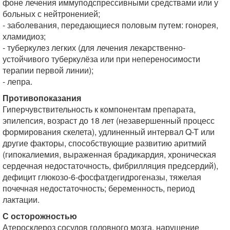
фоне лечения иммуподспрессивными средствами или у
больных с нейтроненией;
- заболевания, передающиеся половым путем: гонорея,
хламидиоз;
- туберкулез легких (для лечения лекарственно-
устойчивого туберкулёза или при непереносимости
терапии первой линии);
- лепра.
Противопоказания
Гиперчувствительность к компонентам препарата,
эпилепсия, возраст до 18 лет (незавершенный процесс
формирования скелета), удлиненный интервал Q-T или
другие факторы, способствующие развитию аритмий
(гипокалиемия, выраженная брадикардия, хроническая
сердечная недостаточность, фибрилляция предсердий),
дефицит глюкозо-6-фосфатдегидрогеназы, тяжелая
почечная недостаточность; беременность, период
лактации.
С осторожностью
Атеросклероз сосудов головного мозга, нарушение