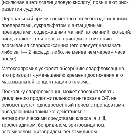
(исключая ацетилсалициловую кислоту) повышают риск
развития судорог.
Пероральный прием совместно с железосодержащими
препаратами, сукральфатом и антацидными
препаратами, содержащими магний, алюминий, кальций,
цинк, а также соли железа, приводит к снижению
всасывания спарфлоксацнна (его следует назначать
либо за 1— 2 часа до, либо, не менее чем через 4 часа
после).
Метоклопрамид ускоряет абсорбцию спарфлоксацнна.
что приводит к уменьшению времени достижения его
максимальной концентрации в плазме.
Поскольку спарфлоксацнн может способствовать
увеличению продолжительности интервала Q-T. не
рекомендуется одновременный прием с препаратами,
обладающими таким же действием: с
антиаритмическими средствами класса Iа и III,
терфенадином, бепридилом, эритромицином.
астемизолом, цизапридом, пентамидином.