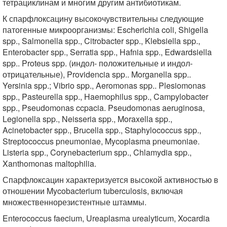
тетрациклинам и многим другим антибиотикам.
К спарфлоксацину высокочувствительны следующие
патогенные микроорганизмы: Escherichia coli, Shigella
spp., Salmonella spp., Citrobacter spp., Klebsiella spp.,
Enterobacter spp., Serratia spp., Hafnia spp., Edwardsiella
spp.. Proteus spp. (индол- положительные и индол-
отрицательные), Providencia spp.. Morganella spp..
Yersinia spp.; Vibrio spp., Aeromonas spp.. Plesiomonas
spp., Pasteurella spp., Haemophilus spp., Campylobacter
spp., Pseudomonas ccpacia. Pseudomonas aeruginosa,
Legionella spp., Neisseria spp., Moraxella spp.,
Acinetobacter spp., Brucella spp., Staphylococcus spp.,
Streptococcus pneumoniae, Mycoplasma pneumoniae.
Listeria spp., Corynebacterium spp., Chlamydia spp.,
Xanthomonas maltophilia.
Спарфлоксацин характеризуется высокой активностью в
отношении Mycobacterium tuberculosis, включая
множественнорезистентные штаммы.
Enterococcus faecium, Ureaplasma urealyticum, Xocardia