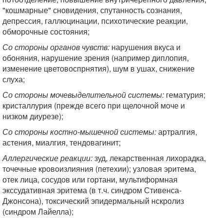
"кошмарные" сновидения, спутанность сознания,
депрессия, галлюцинации, психотические реакции,
обморочные состояния;
Со стороны органов чувств:
нарушения вкуса и
обоняния, нарушение зрения (например диплопия,
изменение цветовоспрнятия), шум в ушах, снижение
слуха;
Со стороны мочевыделительной системы:
гематурия;
кристаллурия (прежде всего при щелочной моче и
низком диурезе);
Со стороны костно-мышечной системы:
артралгия,
астения, миалгия, тендовагинит;
Аллергические реакции:
зуд, лекарственная лихорадка,
точечные кровоизлияния (петехии); узловая эритема,
отек лица, сосудов или гортани, мультиформная
экссудативная эритема (в т.ч. синдром Стивенса-
Джонсона), токсический эпидермальный нскролиз
(синдром Лайелла);