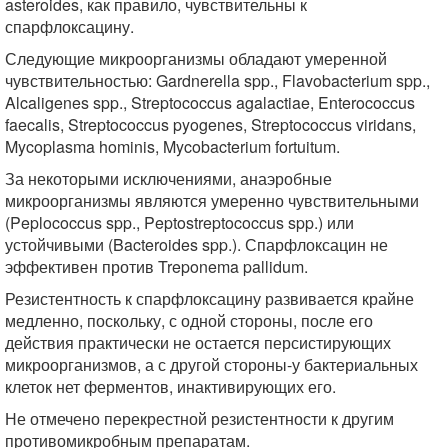
asteroides, как правило, чувствительны к
спарфлоксацину.
Следующие микроорганизмы обладают умеренной
чувствительностью: Gardnerella spp., Flavobacterium spp.,
Alcaligenes spp., Streptococcus agalactiae, Enterococcus
faecalis, Streptococcus pyogenes, Streptococcus viridans,
Mycoplasma hominis, Mycobacterium fortuitum.
За некоторыми исключениями, анаэробные
микроорганизмы являются умеренно чувствительными
(Peplococcus spp., Peptostreptococcus spp.) или
устойчивыми (Bacteroides spp.). Спарфлоксацин не
эффективен против Treponema pallidum.
Резистентность к спарфлоксацину развивается крайне
медленно, поскольку, с одной стороны, после его
действия практически не остается персистирующих
микроорганизмов, а с другой стороны-у бактериальных
клеток нет ферментов, инактивирующих его.
Не отмечено перекрестной резистентности к другим
противомикробным препаратам.