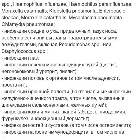
spp., Haemophilus influenzae, Haemophilus parainfluenzae,
Moraxella catarrhalis, Klebsiella pneumonia, Enterobacler
cloacae, Moraxella catarrhalis, Mycoplasma pneumonia.
Chlamydia pneumoniae;
- инфекции среднего уха, придаточных пазух носа,
особенно если они вызваны 1рамотрицательными
возбудителями, включая Pseudomonas spp.. или
Staphylococcus spp.;
- инфекции глаз;
- инфекции почек и мочевыводящих путей (цистит,
негонококковый уретрит, пиелит);
- инфекции половых органов (в том числе аднексит,
простатит);
- инфекции брюшной полости (бактериальные инфекции
желудочно-кишечного тракта, в том числе, вызванные
шигеллами и сальмонеллами, желчных путей);
- инфекции кожи и мягких тканей (абсцесс, пиодермия,
фурункулез, инфекционный дерматит),
- инфекции костей и суставов (в том числе остеомиелит);
- инфекции на фоне иммунодефицита, в том числе на