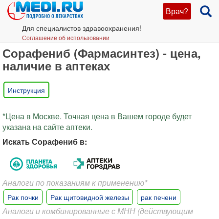
Врач?
Для специалистов здравоохранения!
Соглашение об использовании
Сорафениб (Фармасинтез) - цена,
наличие в аптеках
Инструкция
*Цена в Москве. Точная цена в Вашем городе будет
указана на сайте аптеки.
Искать Сорафениб в:
Аналоги по показаниям к применению*
Рак почки
Рак щитовидной железы
рак печени
Аналоги и комбинированные с МНН (действующим