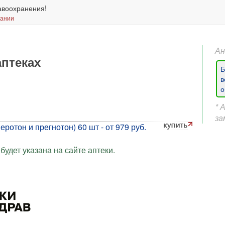
авоохранения!
вании
Ан
аптеках
Б
в
о
* 
за
ротон и прегнотон) 60 шт - от 979 руб.
будет указана на сайте аптеки.