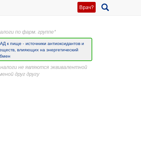
Врач?
алоги по фарм. группе*
АД к пище - источники антиоксидантов и
еществ, влияющих на энергетический
бмен
Аналоги не являются эквивалентной
меной друг другу