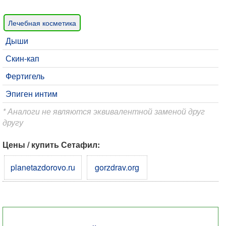
Лечебная косметика
Дыши
Скин-кап
Фертигель
Эпиген интим
* Аналоги не являются эквивалентной заменой друг
другу
Цены / купить Сетафил:
planetazdorovo.ru
gorzdrav.org