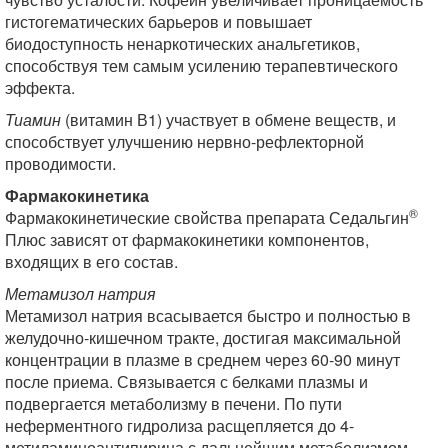
гистогематических барьеров и повышает
биодоступность ненаркотических анальгетиков,
способствуя тем самым усилению терапевтического
эффекта.
Тиамин
(витамин В1) участвует в обмене веществ, и
способствует улучшению нервно-рефлекторной
проводимости.
Фармакокинетика
®
Фармакокинетические свойства препарата Седальгин
Плюс зависят от фармакокинетики компонентов,
входящих в его состав.
Метамизол натрия
Метамизол натрия всасывается быстро и полностью в
желудочно-кишечном тракте, достигая максимальной
концентрации в плазме в среднем через 60-90 минут
после приема. Связывается с белками плазмы и
подвергается метаболизму в печени. По пути
неферментного гидролиза расщепляется до 4-
метиламиноантипирина с дальнейшим метаболизмом