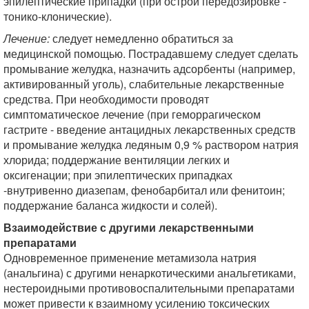
эпилептические припадки (при острой передозировке -
тонико-клонические).
Лечение:
следует немедленно обратиться за
медицинской помощью. Пострадавшему следует сделать
промывание желудка, назначить адсорбенты (например,
активированный уголь), слабительные лекарственные
средства. При необходимости проводят
симптоматическое лечение (при геморрагическом
гастрите - введение антацидных лекарственных средств
и промывание желудка ледяным 0,9 % раствором натрия
хлорида; поддержание вентиляции легких и
оксигенации; при эпилептических припадках
-внутривенно диазепам, фенобарбитал или фенитоин;
поддержание баланса жидкости и солей).
Взаимодействие с другими лекарственными
препаратами
Одновременное применение метамизола натрия
(анальгина) с другими ненаркотическими анальгетиками,
нестероидными противовоспалительными препаратами
может привести к взаимному усилению токсических