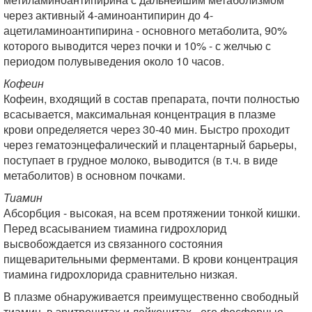
через активный 4-аминоантипирин до 4-
ацетиламиноантипирина - основного метаболита, 90%
которого выводится через почки и 10% - с желчью с
периодом полувыведения около 10 часов.
Кофеин
Кофеин, входящий в состав препарата, почти полностью
всасывается, максимальная концентрация в плазме
крови определяется через 30-40 мин. Быстро проходит
через гематоэнцефалический и плацентарный барьеры,
поступает в грудное молоко, выводится (в т.ч. в виде
метаболитов) в основном почками.
Тиамин
Абсорбция - высокая, на всем протяжении тонкой кишки.
Перед всасыванием тиамина гидрохлорид
высвобождается из связанного состояния
пищеварительными ферментами. В крови концентрация
тиамина гидрохлорида сравнительно низкая.
В плазме обнаруживается преимущественно свободный
тиамин, в эритроцитах и лейкоцитах - его фосфорные