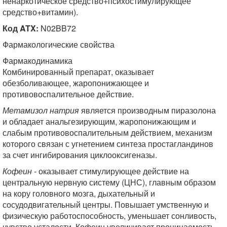
ненаркотическое средство+психостимулирующее
средство+витамин).
Код ATX:
N02BB72
Фармакологические свойства
Фармакодинамика
Комбинированный препарат, оказывает
обезболивающее, жаропонижающее и
противовоспалительное действие.
Метамизол натрия
является производным пиразолона
и обладает анальгезирующим, жаропонижающим и
слабым противовоспалительным действием, механизм
которого связан с угнетением синтеза простагландинов
за счет ингибирования циклооксигеназы.
Кофеин
- оказывает стимулирующее действие на
центральную нервную систему (ЦНС), главным образом
на кору головного мозга, дыхательный и
сосудодвигательный центры. Повышает умственную и
физическую работоспособность, уменьшает сонливость,
чувство усталости. Кофеин увеличивает проницаемость