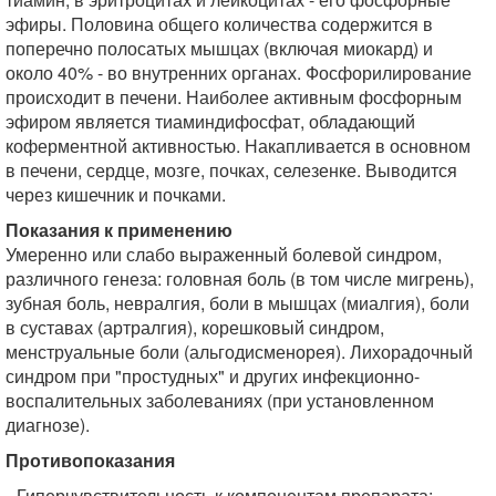
эфиры. Половина общего количества содержится в
поперечно полосатых мышцах (включая миокард) и
около 40% - во внутренних органах. Фосфорилирование
происходит в печени. Наиболее активным фосфорным
эфиром является тиаминдифосфат, обладающий
коферментной активностью. Накапливается в основном
в печени, сердце, мозге, почках, селезенке. Выводится
через кишечник и почками.
Показания к применению
Умеренно или слабо выраженный болевой синдром,
различного генеза: головная боль (в том числе мигрень),
зубная боль, невралгия, боли в мышцах (миалгия), боли
в суставах (артралгия), корешковый синдром,
менструальные боли (альгодисменорея). Лихорадочный
синдром при "простудных" и других инфекционно-
воспалительных заболеваниях (при установленном
диагнозе).
Противопоказания
Гиперчувствительность к компонентам препарата;