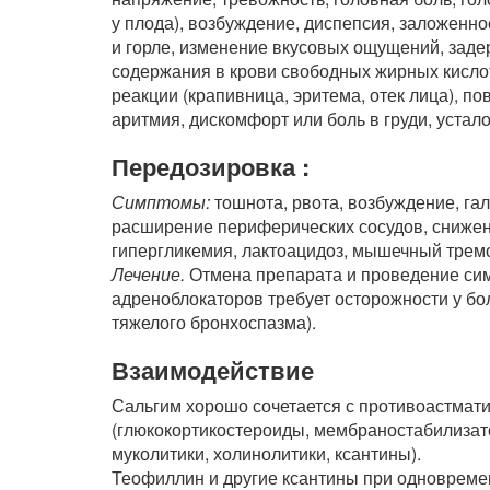
у плода), возбуждение, диспепсия, заложенно
и горле, изменение вкусовых ощущений, заде
содержания в крови свободных жирных кислот
реакции (крапивница, эритема, отек лица), 
аритмия, дискомфорт или боль в груди, устало
Передозировка :
Симптомы:
тошнота, рвота, возбуждение, га
расширение периферических сосудов, снижен
гипергликемия, лактоацидоз, мышечный тремо
Лечение.
Отмена препарата и проведение сим
адреноблокаторов требует осторожности у бо
тяжелого бронхоспазма).
Взаимодействие
Сальгим хорошо сочетается с противоастмат
(глюкокортикостероиды, мембраностабилизат
муколитики, холинолитики, ксантины).
Теофиллин и другие ксантины при одноврем