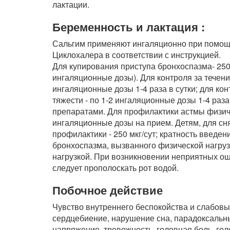
лактации.
Беременность и лактация :
Сальгим применяют ингаляционно при помощ
Циклохалера в соответствии с инструкцией.
Для купирования приступа бронхоспазма- 250
ингаляционные дозы). Для контроля за течени
ингаляционные дозы 1-4 раза в сутки; для ко
тяжести - по 1-2 ингаляционные дозы 1-4 раз
препаратами. Для профилактики астмы физическ
ингаляционные дозы на прием. Детям, для сня
профилактики - 250 мкг/сут; кратность введен
бронхоспазма, вызванного физической нагруз
нагрузкой. При возникновении неприятных ощ
следует прополоскать рот водой.
Побочное действие
Чувство внутреннего беспокойства и слабовы
сердцебиение, нарушение сна, парадоксальны
напряжение, тревожность, головная боль, гол