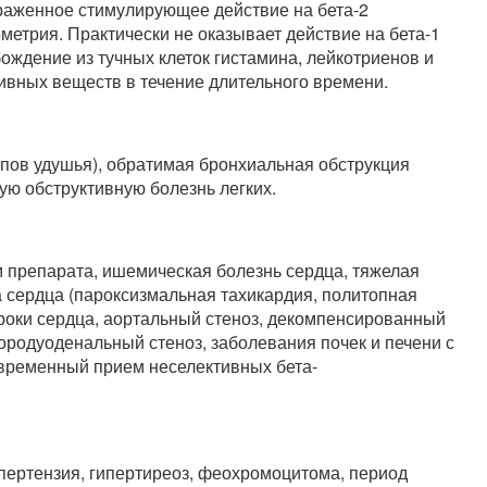
ыраженное стимулирующее действие на бета-2
етрия. Практически не оказывает действие на бета-1
ждение из тучных клеток гистамина, лейкотриенов и
тивных веществ в течение длительного времени.
пов удушья), обратимая бронхиальная обструкция
ую обструктивную болезнь легких.
 препарата, ишемическая болезнь сердца, тяжелая
 сердца (пароксизмальная тахикардия, политопная
ороки сердца, аортальный стеноз, декомпенсированный
ородуоденальный стеноз, заболевания почек и печени с
временный прием неселективных бета-
пертензия, гипертиреоз, феохромоцитома, период