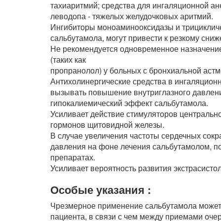
тахиаритмий; средства для ингаляционной ан
леводопа - тяжелых желудочковых аритмий.
Ингибиторы моноаминооксидазы и трициклич
сальбутамола, могут привести к резкому сни
Не рекомендуется одновременное назначение
(таких как
пропранолол) у больных с бронхиальной астм
Антихолинергические средства в ингаляцион
вызывать повышение внутриглазного давлени
гипокалиемический эффект сальбутамола.
Усиливает действие стимуляторов центрально
гормонов щитовидной железы.
В случае увеличения частоты сердечных сокр
давления на фоне лечения сальбутамолом, п
препаратах.
Усиливает вероятность развития экстрасисто
Особые указания :
Чрезмерное применение сальбутамола может 
пациента, в связи с чем между приемами оч