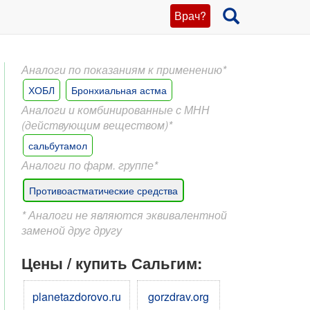
Врач?
Аналоги по показаниям к применению*
ХОБЛ
Бронхиальная астма
Аналоги и комбинированные с МНН
(действующим веществом)*
сальбутамол
Аналоги по фарм. группе*
Противоастматические средства
* Аналоги не являются эквивалентной
заменой друг другу
Цены / купить Сальгим:
planetazdorovo.ru
gorzdrav.org