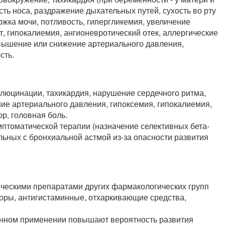
сть носа, раздражение дыхательных путей, сухость во рту
ржка мочи, потливость, гипергликемия, увеличение
, гипокалиемия, ангионевротический отек, аллергические
повышение или снижение артериального давления,
сть.
ллюцинации, тахикардия, нарушение сердечного ритма,
ие артериального давления, гипоксемия, гипокалиемия,
р, головная боль.
птоматической терапии (назначение селективных бета-
льных с бронхиальной астмой из-за опасности развития
ическими препаратами других фармакологических групп
оры, антигистаминные, отхаркивающие средства,
енном применении повышают вероятность развития