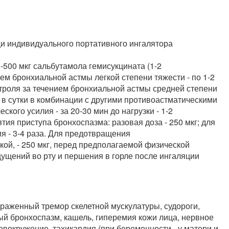
и индивидуального портативного ингалятора
-500 мкг сальбутамола гемисукцината (1-2
ем бронхиальной астмы легкой степени тяжести - по 1-2
нтроля за течением бронхиальной астмы средней степени
а в сутки в комбинации с другими противоастматическими
ого усилия - за 20-30 мин до нагрузки - 1-2
тия приступа бронхоспазма: разовая доза - 250 мкг; для
ия - 3-4 раза. Для предотвращения
кой, - 250 мкг, перед предполагаемой физической
ущений во рту и першения в горле после ингаляции
раженный тремор скелетной мускулатуры, судороги,
й бронхоспазм, кашель, гиперемия кожи лица, нервное
овокружение, тахикардия (при беременности - у матери и