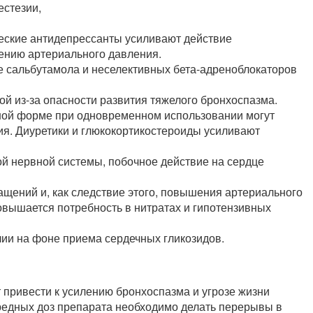
естезии,
еские антидепрессанты усиливают действие
жению артериального давления.
 сальбутамола и неселективных бета-адреноблокаторов
ой из-за опасности развития тяжелого бронхоспазма.
ной форме при одновременном использовании могут
я. Диуретики и глюкокортикостероиды усиливают
й нервной системы, побочное действие на сердце
ащений и, как следствие этого, повышения артериального
овышается потребность в нитратах и гипотензивных
лии на фоне приема сердечных гликозидов.
привести к усилению бронхоспазма и угрозе жизни
ередных доз препарата необходимо делать перерывы в