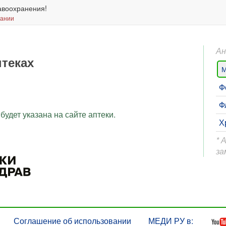
авоохранения!
вании
Ан
птеках
М
Ф
Ф
будет указана на сайте аптеки.
Х
* 
за
Соглашение об использовании
МЕДИ РУ в: