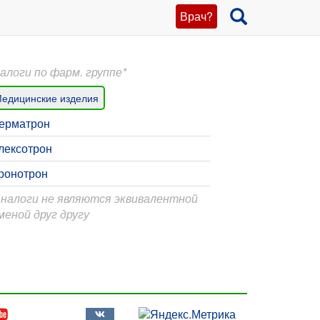
Врач?
алоги по фарм. группе*
едицинские изделия
ерматрон
лексотрон
ронотрон
Аналоги не являются эквивалентной
меной друг другу