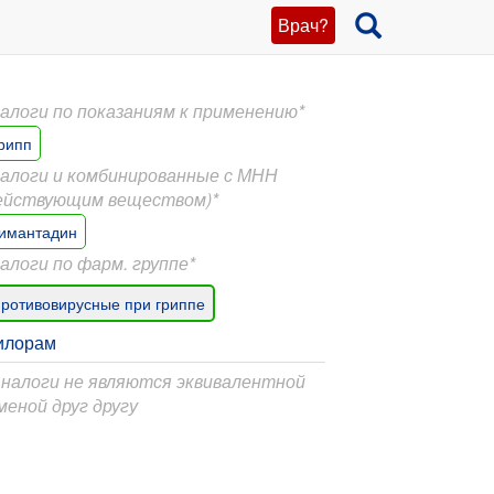
Врач?
алоги по показаниям к применению*
рипп
алоги и комбинированные с МНН
ействующим веществом)*
имантадин
алоги по фарм. группе*
ротивовирусные при гриппе
илорам
Аналоги не являются эквивалентной
меной друг другу