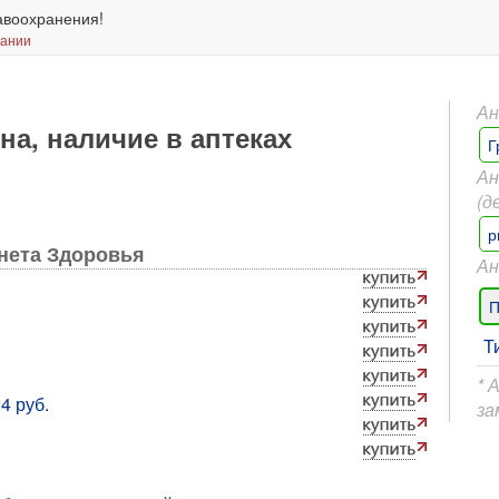
авоохранения!
вании
Ан
на, наличие в аптеках
Г
Ан
(д
р
анета Здоровья
Ан
П
Т
* 
4 руб.
за