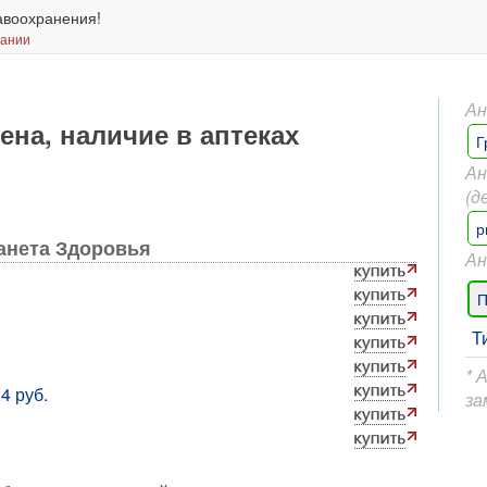
авоохранения!
вании
Ан
ена, наличие в аптеках
Г
Ан
(д
р
анета Здоровья
Ан
П
Т
* 
4 руб.
за