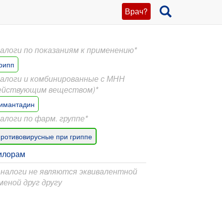
Врач?
алоги по показаниям к применению*
рипп
алоги и комбинированные с МНН
ействующим веществом)*
имантадин
алоги по фарм. группе*
ротивовирусные при гриппе
илорам
Аналоги не являются эквивалентной
меной друг другу