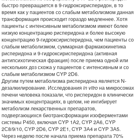
быстро превращается в 9-гидроксирисперидон, в то
время как у пациентов со слабым метаболизмом данная
трансформация происходит гораздо медленнее. Хотя
пациенты с интенсивным метаболизмом имеют более
низкую концентрацию рисперидона и более высокую
концентрацию 9-гидроксирисперидона, чем пациенты со
слабым метаболизмом, суммарная фармакокинетика
рисперидона и 9-гидроксирисперидона (активная
антипсихотическая фракция) после приема одной или
нескольких доз схожа у пациентов с интенсивным и со
слабым метаболизмом CYP 2D6.
Другим путем метаболизма рисперидона является N-
дезалкилирование. Исследования
in vitro
на микросомах
печени человека показали, что рисперидон в клинически
значимых концентрациях, в целом, не ингибирует
метаболизм лекарственных препаратов,
подвергающихся биотрансформации изоферментами
системы Р450, включая CYP 1А2, CYP 2А6, CYP
2С8/9/10, CYP 2D6, CYP 2Е1, CYP ЗА4 и CYP ЗА5.
Через неделю после начала приема препарата 70%