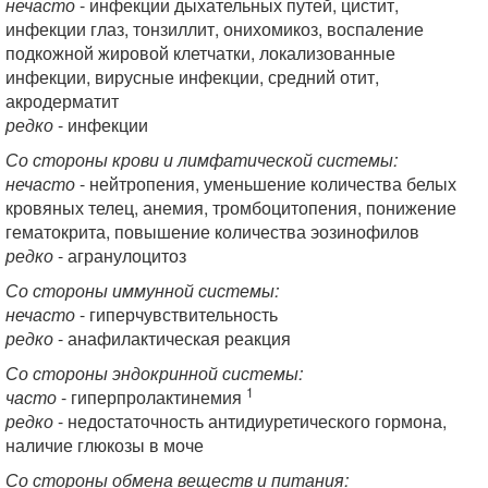
нечасто
- инфекции дыхательных путей, цистит,
инфекции глаз, тонзиллит, онихомикоз, воспаление
подкожной жировой клетчатки, локализованные
инфекции, вирусные инфекции, средний отит,
акродерматит
редко
- инфекции
Со стороны крови и лимфатической системы:
нечасто
- нейтропения, уменьшение количества белых
кровяных телец, анемия, тромбоцитопения, понижение
гематокрита, повышение количества эозинофилов
редко
- агранулоцитоз
Со стороны иммунной системы:
нечасто
- гиперчувствительность
редко
- анафилактическая реакция
Со стороны эндокринной системы:
1
часто
- гиперпролактинемия
редко
- недостаточность антидиуретического гормона,
наличие глюкозы в моче
Со стороны обмена веществ и питания: