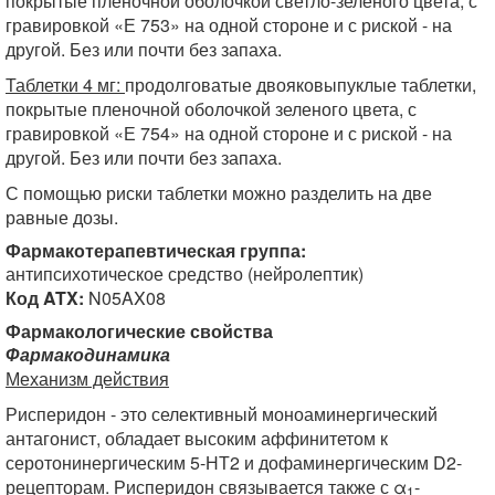
покрытые пленочной оболочкой светло-зеленого цвета, с
гравировкой «Е 753» на одной стороне и с риской - на
другой. Без или почти без запаха.
Таблетки 4 мг:
продолговатые двояковыпуклые таблетки,
покрытые пленочной оболочкой зеленого цвета, с
гравировкой «Е 754» на одной стороне и с риской - на
другой. Без или почти без запаха.
С помощью риски таблетки можно разделить на две
равные дозы.
Фармакотерапевтическая группа:
антипсихотическое средство (нейролептик)
Код ATX:
N05AX08
Фармакологические свойства
Фармакодинамика
Механизм действия
Рисперидон - это селективный моноаминергический
антагонист, обладает высоким аффинитетом к
серотонинергическим 5-НТ2 и дофаминергическим D2-
рецепторам. Рисперидон связывается также с α
-
1