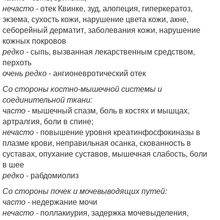
нечасто
- отек Квинке, зуд, алопеция, гиперкератоз,
экзема, сухость кожи, нарушение цвета кожи, акне,
себорейный дерматит, заболевания кожи, нарушение
кожных покровов
редко
- сыпь, вызванная лекарственным средством,
перхоть
очень редко
- ангионевротический отек
Со стороны костно-мышечной системы и
соединительной ткани:
часто
- мышечный спазм, боль в костях и мышцах,
артралгия, боли в спине;
нечасто
- повышение уровня креатинфосфокиназы в
плазме крови, неправильная осанка, скованность в
суставах, опухание суставов, мышечная слабость, боли
в шее
редко
- рабдомиолиз
Со стороны почек и мочевыводящих путей:
часто
- недержание мочи
нечасто
- поллакиурия, задержка мочевыделения,