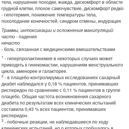
тела, нарушение походки, жажда, дискомфорт в области
грудной клетки, плохое самочувствие, дискомфорт редко
- гипотермия, понижение температуры тела,
похолодание конечностей, синдром отмены, индурация
Травмы, интоксикации и осложнения манипуляций:
часто
- падения
нечасто
- боль, связанная с медицинскими вмешательствами
1
- гиперпролактинемия в некоторых случаях может
приводить к гинекомастии, нарушениям менструального
цикла, аменорее и галакторее.
2
- в плацебо-контролирумых исследованиях сахарный
диабет наблюдался у 0,18 % пациентов, принимавших
рисперидон по сравнению с 0,11 % пациентов в группе
плацебо. Общая частота возникновения сахарного
диабета по результатам всех клинических испытаний
составила 0,43 % всех пациентов, принимавших
рисперидон.
3
- побочные реакции, не наблюдавшиеся по ходу
клинических испытаний, но о которых сообщалось в