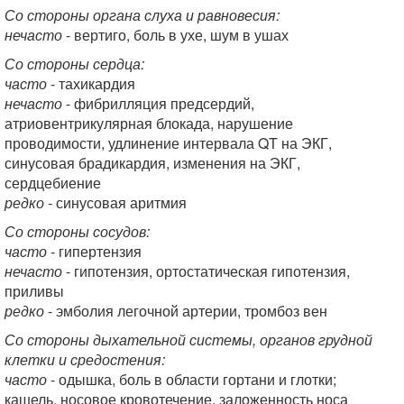
Со стороны органа слуха и равновесия:
нечасто
- вертиго, боль в ухе, шум в ушах
Со стороны сердца:
часто
- тахикардия
нечасто
- фибрилляция предсердий,
атриовентрикулярная блокада, нарушение
проводимости, удлинение интервала QT на ЭКГ,
синусовая брадикардия, изменения на ЭКГ,
сердцебиение
редко
- синусовая аритмия
Со стороны сосудов:
часто
- гипертензия
нечасто
- гипотензия, ортостатическая гипотензия,
приливы
редко
- эмболия легочной артерии, тромбоз вен
Со стороны дыхательной системы, органов грудной
клетки и средостения:
часто
- одышка, боль в области гортани и глотки;
кашель, носовое кровотечение, заложенность носа