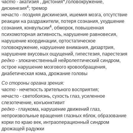
часто
- акатизия , дистония
,головокружение,
4
дискинезия
; тремор
нечасто - поздняя дискинезия, ишемия мозга, отсутствие
реакции на раздражители, потеря сознания, ухудшение
4
сознания, конвульсии
, обморок, повышенная
психомоторная активность, нарушение равновесия,
нарушение координации, ортостатическое
головокружение, нарушение внимания, дизартрия,
нарушение вкусовых ощущений, гипестезия, парестезия
редко
- злокачественный нейролептический синдром,
острое нарушение мозгового кровообращения,
диабетическая кома, дрожание головы
Со стороны органа зрения:
часто
- нечеткость зрительного восприятия;
нечасто - светобоязнь, сухость глаз, усиленное
слезотечение, конъюнктивит
редко
- глаукома, нарушение движений глаз,
непроизвольные вращения глазных яблок, образование
корки по краю век, интраоперационный синдром
дрожащей радужки