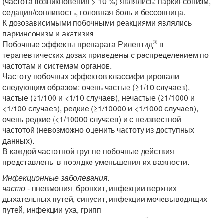
(частота возникновения > 10 %) являлись: паркинсонизм,
седация/сонливость, головная боль и бессонница.
К дозозависимыми побочными реакциями являлись
паркинсонизм и акатизия.
®
Побочные эффекты препарата Рилептид
в
терапевтических дозах приведены с распределением по
частотам и системам органов.
Частоту побочных эффектов классифицировали
следующим образом: очень частые (≥1/10 случаев),
частые (≥1/100 и <1/10 случаев), нечастые (≥1/1000 и
<1/100 случаев), редкие (≥1/10000 и <1/1000 случаев),
очень редкие (<1/10000 случаев) и с неизвестной
частотой (невозможно оценить частоту из доступных
данных).
В каждой частотной группе побочные действия
представлены в порядке уменьшения их важности.
Инфекционные заболевания:
часто
- пневмония, бронхит, инфекции верхних
дыхательных путей, синусит, инфекции мочевыводящих
путей, инфекции уха, грипп