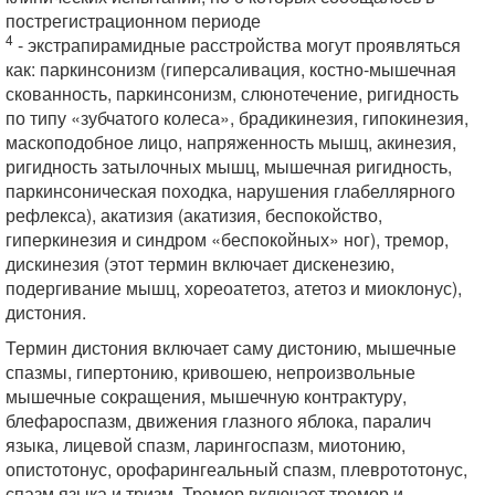
пострегистрационном периоде
4
- экстрапирамидные расстройства могут проявляться
как: паркинсонизм (гиперсаливация, костно-мышечная
скованность, паркинсонизм, слюнотечение, ригидность
по типу «зубчатого колеса», брадикинезия, гипокинезия,
маскоподобное лицо, напряженность мышц, акинезия,
ригидность затылочных мышц, мышечная ригидность,
паркинсоническая походка, нарушения глабеллярного
рефлекса), акатизия (акатизия, беспокойство,
гиперкинезия и синдром «беспокойных» ног), тремор,
дискинезия (этот термин включает дискенезию,
подергивание мышц, хореоатетоз, атетоз и миоклонус),
дистония.
Термин дистония включает саму дистонию, мышечные
спазмы, гипертонию, кривошею, непроизвольные
мышечные сокращения, мышечную контрактуру,
блефароспазм, движения глазного яблока, паралич
языка, лицевой спазм, ларингоспазм, миотонию,
опистотонус, орофарингеальный спазм, плеврототонус,
спазм языка и тризм. Тремор включает тремор и