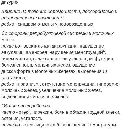
дизурия
Влияние на течение беременности, послеродовые и
перинатальные состояния:
редко
- синдром отмены у новорожденных
Со стороны репродуктивной системы и молочных
желез:
нечасто
- эректильная дисфункция, нарушение
4
эякуляции, аменорея, нарушение менструаций
,
гинекомастия, галакторея, сексуальная дисфункция,
болезненность молочных желез, ощущение
дискомфорта в молочных железах, выделения из
влагалища;
редко
- приапизм , отсутствие менструации, гиперемия
молочных желез, увеличение молочных желез,
выделения из молочных желез
Общие расстройства:
4
часто
- отек
, пирексия, боли в области грудной клетки,
астения, усталость
нечасто
- отек лица, озноб, повышение температуры