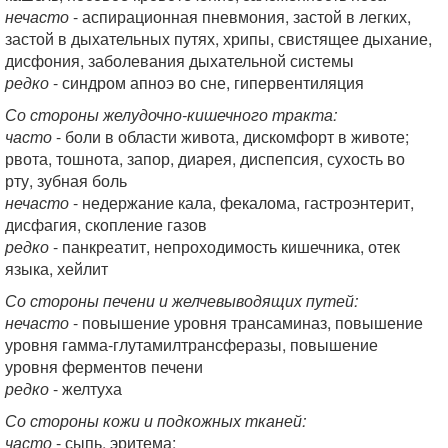
нечасто
- аспирационная пневмония, застой в легких,
застой в дыхательных путях, хрипы, свистящее дыхание,
дисфония, заболевания дыхательной системы
редко
- синдром апноэ во сне, гипервентиляция
Со стороны желудочно-кишечного тракта:
часто
- боли в области живота, дискомфорт в животе;
рвота, тошнота, запор, диарея, диспепсия, сухость во
рту, зубная боль
нечасто
- недержание кала, фекалома, гастроэнтерит,
дисфагия, скопление газов
редко
- панкреатит, непроходимость кишечника, отек
языка, хейлит
Со стороны печени и желчевыводящих путей:
нечасто
- повышение уровня трансаминаз, повышение
уровня гамма-глутамилтрансферазы, повышение
уровня ферментов печени
редко
- желтуха
Со стороны кожи и подкожных тканей:
часто
- сыпь, эритема;