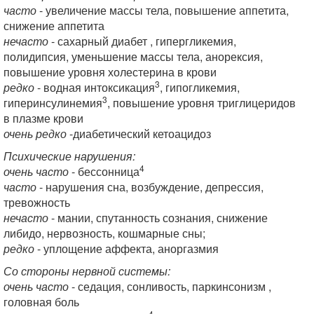
часто
- увеличение массы тела, повышение аппетита,
снижение аппетита
нечасто
- сахарный диабет , гипергликемия,
полидипсия, уменьшение массы тела, анорексия,
повышение уровня холестерина в крови
3
редко
- водная интоксикация
, гипогликемия,
3
гиперинсулинемия
, повышение уровня триглицеридов
в плазме крови
очень редко
-диабетический кетоацидоз
Психические нарушения:
4
очень часто
- бессонница
часто
- нарушения сна, возбуждение, депрессия,
тревожность
нечасто
- мании, спутанность сознания, снижение
либидо, нервозность, кошмарные сны;
редко
- уплощение аффекта, аноргазмия
Со стороны нервной системы:
очень часто
- седация, сонливость, паркинсонизм ,
головная боль
4