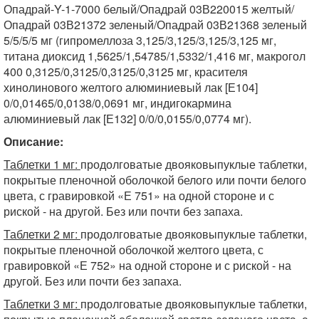
Опадрай-Y-1-7000 белый/Опадрай 03В220015 желтый/
Опадрай 03В21372 зеленый/Опадрай 03В21368 зеленый
5/5/5/5 мг (гипромеллоза 3,125/3,125/3,125/3,125 мг,
титана диоксид 1,5625/1,54785/1,5332/1,416 мг, макрогол
400 0,3125/0,3125/0,3125/0,3125 мг, красителя
хинолинового желтого алюминиевый лак [Е104]
0/0,01465/0,0138/0,0691 мг, индигокармина
алюминиевый лак [Е132] 0/0/0,0155/0,0774 мг).
Описание:
Таблетки 1 мг:
продолговатые двояковыпуклые таблетки,
покрытые пленочной оболочкой белого или почти белого
цвета, с гравировкой «Е 751» на одной стороне и с
риской - на другой. Без или почти без запаха.
Таблетки 2 мг:
продолговатые двояковыпуклые таблетки,
покрытые пленочной оболочкой желтого цвета, с
гравировкой «Е 752» на одной стороне и с риской - на
другой. Без или почти без запаха.
Таблетки 3 мг:
продолговатые двояковыпуклые таблетки,