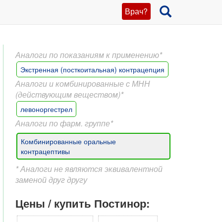
Врач?
Аналоги по показаниям к применению*
Экстренная (посткоитальная) контрацепция
Аналоги и комбинированные с МНН
(действующим веществом)*
левоноргестрел
Аналоги по фарм. группе*
Комбинированные оральные
контрацептивы
* Аналоги не являются эквивалентной
заменой друг другу
Цены / купить Постинор: