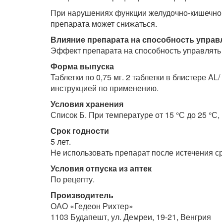
При нарушениях функции желудочно-кишечног
препарата может снижаться.
Влияние препарата на способность упра
Эффект препарата на способность управлять
Ф
орма выпуска
Таблетки по 0,75 мг. 2 таблетки в блистере A
инструкцией по применению.
У
словия хранения
Список Б. При температуре от 15 °С до 25 °С,
С
рок годности
5 лет.
Не использовать препарат после истечения ср
У
словия отпуска из аптек
По рецепту.
Производитель
ОАО «Гедеон Рихтер»
1103 Будапешт, ул. Демреи, 19-21, Венгрия