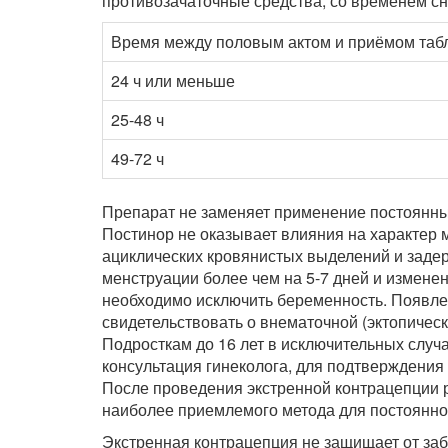
противозачаточные средства, со временем сн
Время между половым актом и приёмом табл
24 ч или меньше
25-48 ч
49-72 ч
Препарат не заменяет применение постоянны
Постинор не оказывает влияния на характер 
ациклических кровянистых выделений и задер
менструации более чем на 5-7 дней и измене
необходимо исключить беременность. Появле
свидетельствовать о внематочной (эктопичес
Подросткам до 16 лет в исключительных случ
консультация гинеколога, для подтверждения
После проведения экстренной контрацепции 
наиболее приемлемого метода для постоянно
Экстренная контрацепция не защищает от за