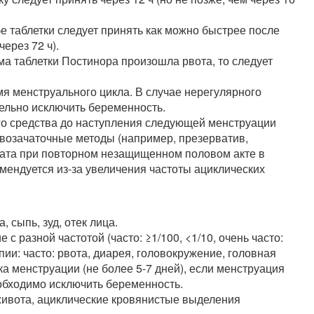
 таблетки следует принять как можно быстрее после
ерез 72 ч).
ёма таблетки Постинора произошла рвота, то следует
я менструального цикла. В случае нерегулярного
ельно исключить беременность.
го средства до наступления следующей менструации
возачаточные методы (например, презерватив,
ата при повторном незащищенном половом акте в
мендуется из-за увеличения частоты ациклических
 сыпь, зуд, отек лица.
 разной частотой (часто: ≥1/100, <1/10, очень часто:
ии: часто: рвота, диарея, головокружение, головная
а менструации (не более 5-7 дней), если менструация
обходимо исключить беременность.
 живота, ациклические кровянистые выделения