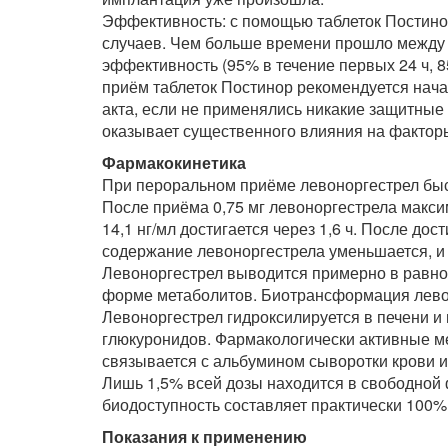
Эффективность: с помощью таблеток Постино
случаев. Чем больше времени прошло между 
эффективность (95% в течение первых 24 ч, 85%
приём таблеток Постинор рекомендуется начат
акта, если не применялись никакие защитные
оказывает существенного влияния на факторы
Фармакокинетика
При пероральном приёме левоноргестрел быс
После приёма 0,75 мг левоноргестрела макс
14,1 нг/мл достигается через 1,6 ч. После д
содержание левоноргестрела уменьшается, и 
Левоноргестрел выводится примерно в равной
форме метаболитов. Биотрансформация левон
Левоноргестрел гидроксилируется в печени 
глюкуронидов. Фармакологически активные м
связывается с альбумином сыворотки крови 
Лишь 1,5% всей дозы находится в свободной 
биодоступность составляет практически 100%
Показания к применению