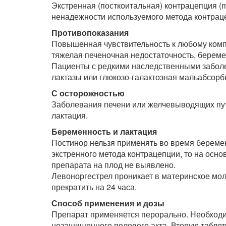
Экстренная (посткоитальная) контрацепция (
ненадежности используемого метода контрац
Противопоказания
Повышенная чувствительность к любому компо
тяжелая печеночная недостаточность, береме
Пациенты с редкими наследственными заболе
лактазы или глюкозо-галактозная мальабсорб
С осторожностью
Заболевания печени или желчевыводящих путей
лактация.
Беременность и лактация
Постинор нельзя применять во время береме
экстренного метода контрацепции, то на ос
препарата на плод не выявлено.
Левоноргестрел проникает в материнское мол
прекратить на 24 часа.
Способ применения и дозы
Препарат применяется перорально. Необходим
незащищенного полового акта. Вторую таблетку