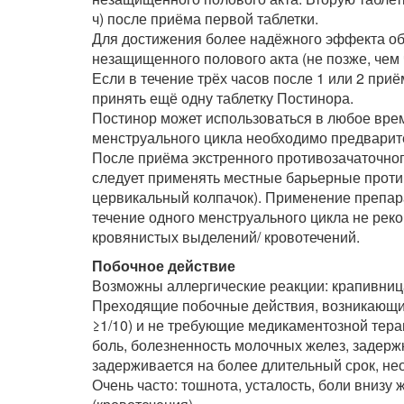
ч) после приёма первой таблетки.
Для достижения более надёжного эффекта обе
незащищенного полового акта (не позже, чем ч
Если в течение трёх часов после 1 или 2 при
принять ещё одну таблетку Постинора.
Постинор может использоваться в любое врем
менструального цикла необходимо предварит
После приёма экстренного противозачаточно
следует применять местные барьерные проти
цервикальный колпачок).
Применение препар
течение одного менструального цикла не реко
кровянистых выделений/ кровотечений.
Побочное действие
Возможны аллергические реакции: крапивница,
Преходящие побочные действия, возникающие с
≥1/10) и не требующие медикаментозной терап
боль, болезненность молочных желез, задержк
задерживается на более длительный срок, не
Очень часто: тошнота, усталость, боли внизу