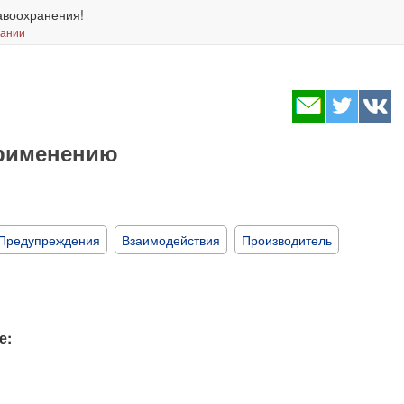
авоохранения!
вании
применению
Предупреждения
Взаимодействия
Производитель
е: