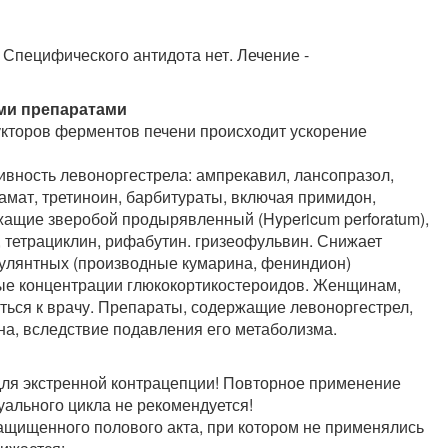
Специфического антидота нет. Лечение -
ми препаратами
кторов ферментов печени происходит ускорение
вность левоноргестрела: ампрекавил, лансопразол,
амат, третиноин, барбитураты, включая примидон,
жащие зверобой продырявленный (Hypericum perforatum),
 тетрациклин, рифабутин. гризеофульвин. Снижает
гулянтных (производные кумарина, фениндион)
ые концентрации глюкокортикостероидов. Женщинам,
ться к врачу. Препараты, содержащие левоноргестрел,
на, вследствие подавления его метаболизма.
для экстренной контрацепции! Повторное применение
уального цикла не рекомендуется!
ащищенного полового акта, при котором не применялись