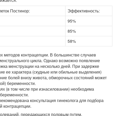
ижается:
еток Постинор:
Эффективность:
95%
85%
58%
х методов контрацепции. В большинстве случаев
менструального цикла. Однако возможно появление
жка менструации на несколько дней. При задержке
ние ее характера (скудные или обильные выделения)
ние болей внизу живота, обморочных состояний может
кой) беременности.
аях (в том числе при изнасиловании) необходима
 беременности.
рекомендована консультация гинеколога для подбора
й контрацепции.
болеваний, передающихся половым путем.