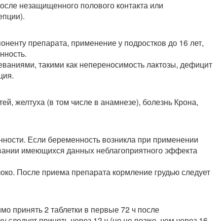
после незащищенного полового контакта или
епции).
ненту препарата, применение у подростков до 16 лет,
нность.
ваниями, такими как непереносимость лактозы, дефицит
ция.
, желтуха (в том числе в анамнезе), болезнь Крона,
нности. Если беременность возникла при применении
новании имеющихся данных неблагоприятного эффекта
око. После приема препарата кормление грудью следует
о принять 2 таблетки в первые 72 ч после
 следует принять через 12 ч (но не позже, чем через 16