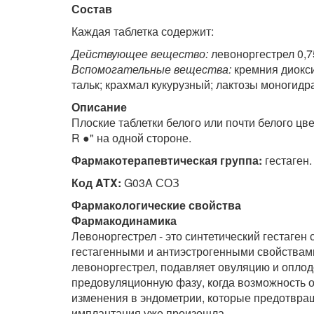
Состав
Каждая таблетка содержит:
Действующее вещество:
левоноргестрел 0,7
Вспомогательные вещества:
кремния диокси
тальк; крахмал кукурузный; лактозы моногидра
Описание
Плоские таблетки белого или почти белого цве
R ●" на одной стороне.
Ф
армакотерапевтическая группа
:
гестаген.
Код ATX:
G03A СОЗ
Ф
армакологические свойства
Фармакодинамика
Левоноргестрел - это синтетический гестаге
гестагенными и антиэстрогенными свойствам
левоноргестрел, подавляет овуляцию и оплод
предовуляционную фазу, когда возможность 
изменения в эндометрии, которые предотвра
имплантация уже произошла.