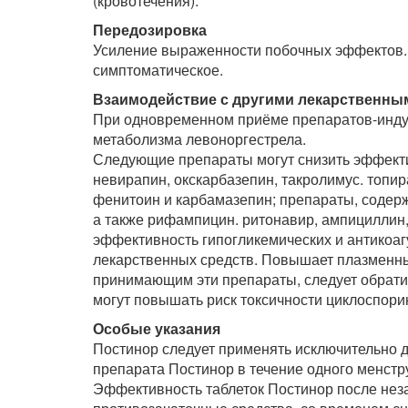
(кровотечения).
П
ередозировка
Усиление выраженности побочных эффектов. 
симптоматическое.
Взаимодействие с другими лекарственны
При одновременном приёме препаратов-инду
метаболизма левоноргестрела.
Следующие препараты могут снизить эффекти
невирапин, окскарбазепин, такролимус. топир
фенитоин и карбамазепин; препараты, содер
а также рифампицин. ритонавир, ампициллин,
эффективность гипогликемических и антикоа
лекарственных средств. Повышает плазменн
принимающим эти препараты, следует обрати
могут повышать риск токсичности циклоспори
О
собые указания
Постинор следует применять исключительно 
препарата Постинор в течение одного менстр
Эффективность таблеток Постинор после нез