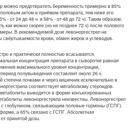
р можно предотвратить беременность примерно в 85%
половым актом и приёмом препарата, тем ниже его
 - от 24 до 48 ч. и 58% - от 48 до 72 ч). Таким образом,
ь как можно скорее (но не позднее 72 ч) после полового
 меры. В рекомендуемой дозе левоноргестрел не
 свёртываемости крови, обмен жиров и углеводов.
тро и практически полностью всасывается.
имальная концентрация препарата в сыворотке равная
остижения максимального уровня концентрации,
период полувыведения составляет около 26 ч.
 степени почками и через кишечник исключительно в
оргестрела соответствует метаболизму стероидов.
и метаболиты выводятся в форме конъюгированных
етаболиты левоноргестрела неизвестны. Левоноргестрел
и с глобулином, связывающим половые гормоны (ГСПГ).
форме, а 65% связано с ГСПГ.
Абсолютная
 от принятой дозы.