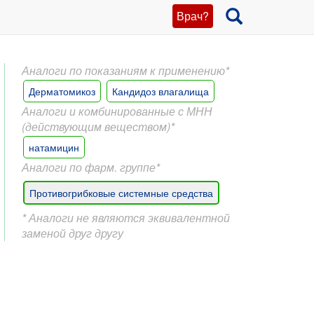
Врач?
Аналоги по показаниям к применению*
Дерматомикоз
Кандидоз влагалища
Аналоги и комбинированные с МНН
(действующим веществом)*
натамицин
Аналоги по фарм. группе*
Противогрибковые системные средства
* Аналоги не являются эквивалентной
заменой друг другу