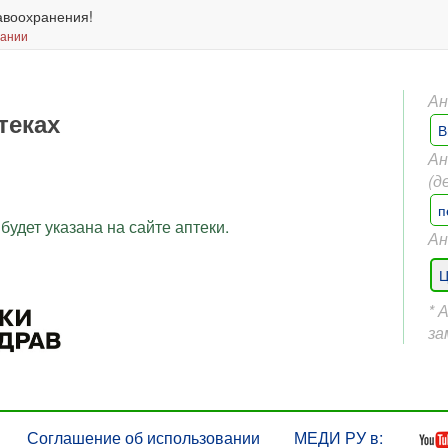
авоохранения!
вании
Ан
теках
В
Ан
(д
п
будет указана на сайте аптеки.
Ан
Ц
* 
за
Соглашение об использовании
МЕДИ РУ в: