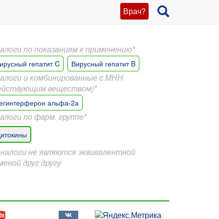
Врач?
алоги по показаниям к применению*
ирусный гепатит C
Вирусный гепатит B
алоги и комбинированные с МНН
ействующим веществом)*
егинтерферон альфа-2а
алоги по фарм. группе*
итокины
Аналоги не являются эквивалентной
меной друг другу