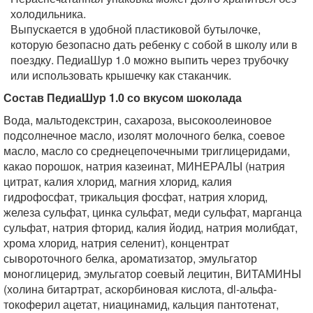
холодильника.
Выпускается в удобной пластиковой бутылочке,
которую безопасно дать ребенку с собой в школу или в
поездку. ПедиаШур 1.0 можно выпить через трубочку
или использовать крышечку как стаканчик.
Состав ПедиаШур 1.0 со вкусом шоколада
Вода, мальтодекстрин, сахароза, высокоолеиновое
подсолнечное масло, изолят молочного белка, соевое
масло, масло со среднецепочечными триглицеридами,
какао порошок, натрия казеинат, МИНЕРАЛЫ (натрия
цитрат, калия хлорид, магния хлорид, калия
гидрофосфат, трикальция фосфат, натрия хлорид,
железа сульфат, цинка сульфат, меди сульфат, марганца
сульфат, натрия фторид, калия йодид, натрия молибдат,
хрома хлорид, натрия селенит), концентрат
сывороточного белка, ароматизатор, эмульгатор
моноглицерид, эмульгатор соевый лецитин, ВИТАМИНЫ
(холина битартрат, аскорбиновая кислота, dl-альфа-
токоферил ацетат, ниацинамид, кальция пантотенат,