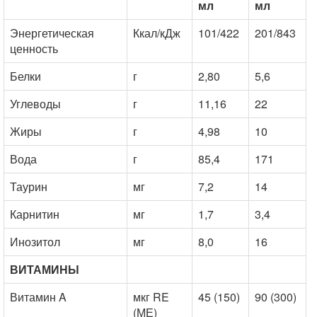
мл
мл
Энергетическая
Ккал/кДж
101/422
201/843
ценность
Белки
г
2,80
5,6
Углеводы
г
11,16
22
Жиры
г
4,98
10
Вода
г
85,4
171
Таурин
мг
7,2
14
Карнитин
мг
1,7
3,4
Инозитол
мг
8,0
16
ВИТАМИНЫ
Витамин A
мкг RE
45 (150)
90 (300)
(МЕ)