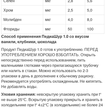
Селен
мкг
2,8
5,6
Хром
мкг
2,5
5,0
Молибден
мкг
4,0
8,0
Фториды
мкг
50
100
Способ применения ПедиаШур 1.0 со вкусом
ванили, клубники, шоколада
Продукт ПедиаШур 1.0 готов к употреблению. ПЕРЕД
УПОТРЕБЛЕНИЕМ ХОРОШО ВЗБОЛТАТЬ. Открыть
непосредственно перед использованием, пить
маленькими глотками через прилагающуюся трубочку
или налить в стакан. Можно использовать по 2-3
упаковки в день в дополнение к обычному рациону.
Рекомендуется употреблять охлажденным. Не кипятить.
Не добавлять воды.
Уловия хранения:
невскрытую упаковку хранить при t°
не выше 25°С. Вскрытую упаковку прикрыть и хранить в
холодильнике при t° 4±2°С (в холодильнике) не более 24