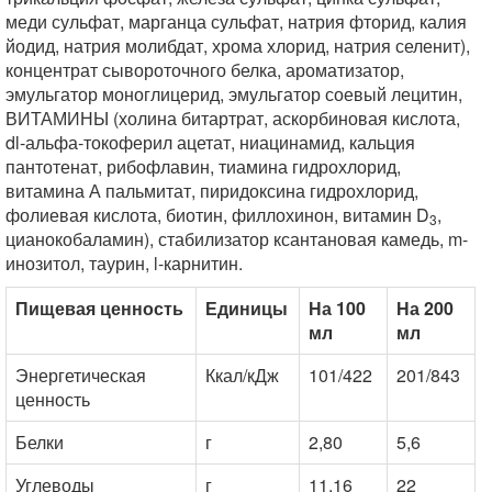
меди сульфат, марганца сульфат, натрия фторид, калия
йодид, натрия молибдат, хрома хлорид, натрия селенит),
концентрат сывороточного белка, ароматизатор,
эмульгатор моноглицерид, эмульгатор соевый лецитин,
ВИТАМИНЫ (холина битартрат, аскорбиновая кислота,
dl-альфа-токоферил ацетат, ниацинамид, кальция
пантотенат, рибофлавин, тиамина гидрохлорид,
витамина А пальмитат, пиридоксина гидрохлорид,
фолиевая кислота, биотин, филлохинон, витамин D
,
3
цианокобаламин), стабилизатор ксантановая камедь, m-
инозитол, таурин, l-карнитин.
Пищевая ценность
Единицы
На 100
На 200
мл
мл
Энергетическая
Ккал/кДж
101/422
201/843
ценность
Белки
г
2,80
5,6
Углеводы
г
11,16
22