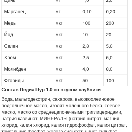
Марганец
мг
0,10
0,20
Медь
мкг
100
200
Йод
мкг
10
20
Селен
мкг
2,8
5,6
Хром
мкг
2,5
5,0
Молибден
мкг
4,0
8,0
Фториды
мкг
50
100
Состав ПедиаШур 1.0 со вкусом клубники
Вода, мальтодекстрин, сахароза, высокоолеиновое
подсолнечное масло, изолят молочного белка, соевое
масло, масло со среднецепочечными триглицеридами,
натрия казеинат, МИНЕРАЛЫ (натрия цитрат, магния
хлорид, калия хлорид, калия гидрофосфат, калия цитрат,
трикальция фосфат, железа сульфат, цинка сульфат,