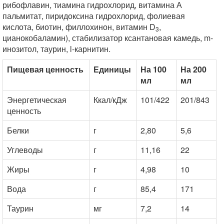
рибофлавин, тиамина гидрохлорид, витамина А
пальмитат, пиридоксина гидрохлорид, фолиевая
кислота, биотин, филлохинон, витамин D
,
3
цианокобаламин), стабилизатор ксантановая камедь, m-
инозитол, таурин, l-карнитин.
Пищевая ценность
Единицы
На 100
На 200
мл
мл
Энергетическая
Ккал/кДж
101/422
201/843
ценность
Белки
г
2,80
5,6
Углеводы
г
11,16
22
Жиры
г
4,98
10
Вода
г
85,4
171
Таурин
мг
7,2
14