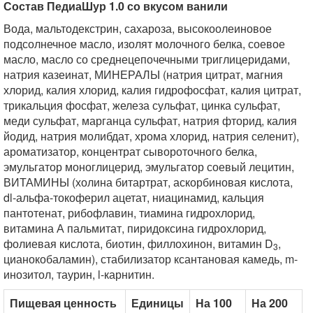
Состав ПедиаШур 1.0 со вкусом ванили
Вода, мальтодекстрин, сахароза, высокоолеиновое
подсолнечное масло, изолят молочного белка, соевое
масло, масло со среднецепочечными триглицеридами,
натрия казеинат, МИНЕРАЛЫ (натрия цитрат, магния
хлорид, калия хлорид, калия гидрофосфат, калия цитрат,
трикальция фосфат, железа сульфат, цинка сульфат,
меди сульфат, марганца сульфат, натрия фторид, калия
йодид, натрия молибдат, хрома хлорид, натрия селенит),
ароматизатор, концентрат сывороточного белка,
эмульгатор моноглицерид, эмульгатор соевый лецитин,
ВИТАМИНЫ (холина битартрат, аскорбиновая кислота,
dl-альфа-токоферил ацетат, ниацинамид, кальция
пантотенат, рибофлавин, тиамина гидрохлорид,
витамина А пальмитат, пиридоксина гидрохлорид,
фолиевая кислота, биотин, филлохинон, витамин D
,
3
цианокобаламин), стабилизатор ксантановая камедь, m-
инозитол, таурин, l-карнитин.
Пищевая ценность
Единицы
На 100
На 200