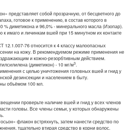
н» представляет собой прозрачную, от бесцветного до
паха, готовое к применению, в состав которого в
0 % диметикона и 96,0% - минерального масла (Изопар).
к имаго и личинкам вшей при 15 минутном их контакте
 12.1.007-76 относится к 4 классу малоопасных
есении на кожу. В рекомендуемом режиме применения не
аздражающим и кожно-резорбтивным действием.
3
илсилилена (диметикон) - 10 мг/м
.
именения с целью уничтожения головных вшей и гнид у
инской дезинсекции и населением в быту.
ны объёмом 100 мл.
вещении проверьте наличие вшей и гнид у всех членов
ласти головы. Все члены семьи, у которых обнаружены
ь.
осьон» флакон встряхнуть, затем нанести средство по
жнения, тщательно втирая средство в корни волос.