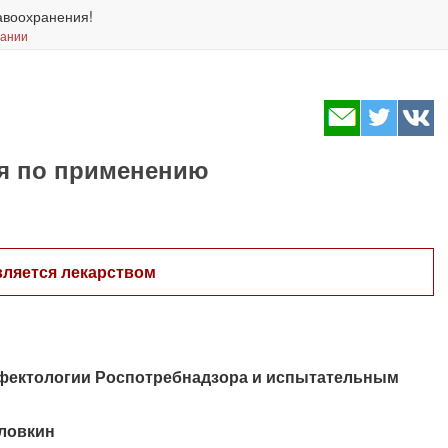
авоохранения!
вании
ия по применению
вляется лекарством
фектологии Роспотребнадзора и испытательным
оловкин