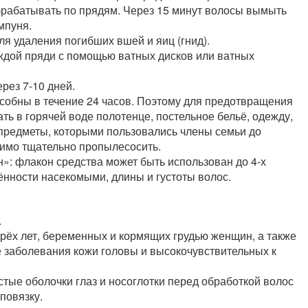
брабатывать по прядям. Через 15 минут волосы вымыть
мпуня.
я удаления погибших вшей и яиц (гнид).
ждой пряди с помощью ватных дисков или ватных
рез 7-10 дней.
обны в течение 24 часов. Поэтому для предотвращения
ь в горячей воде полотенце, постельное бельё, одежду,
е предметы, которыми пользовались члены семьи до
димо тщательно пропылесосить.
»: флакон средства может быть использован до 4-х
ённости насекомыми, длины и густоты волос.
.
рёх лет, беременных и кормящих грудью женщин, а также
 заболевания кожи головы и высокочувствительных к
тые оболочки глаз и носоглотки перед обработкой волос
повязку.