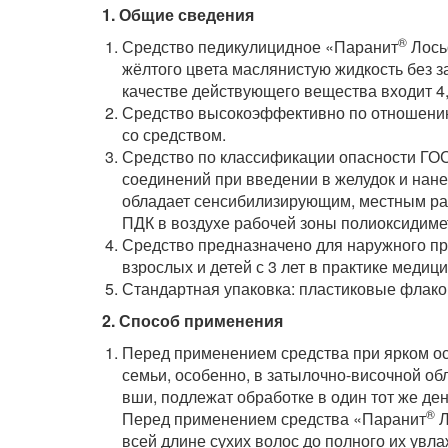
1. Общие сведения
®
Средство педикулицидное «Паранит
Лосьо
жёлтого цвета маслянистую жидкость без за
качестве действующего вещества входит 4,
Средство высокоэффективно по отношению 
со средством.
Средство по классификации опасности ГОСТ
соединений при введении в желудок и нан
обладает сенсибилизирующим, местным р
ПДК в воздухе рабочей зоны полиоксидимет
Средство предназначено для наружного пр
взрослых и детей с 3 лет в практике медиц
Стандартная упаковка: пластиковые флако
2. Способ применения
Перед применением средства при ярком ос
семьи, особенно, в затылочно-височной об
вши, подлежат обработке в один тот же ден
®
Перед применением средства «Паранит
Л
всей длине сухих волос до полного их увла