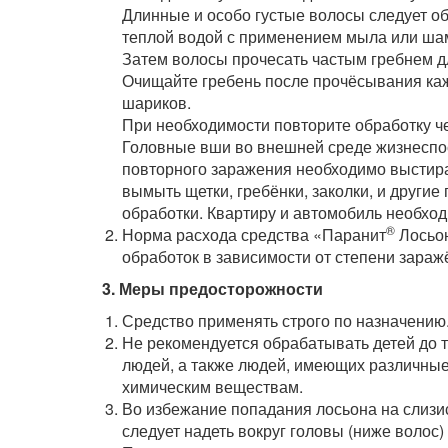
Длинные и особо густые волосы следует о
теплой водой с применением мыла или ша
Затем волосы прочесать частым гребнем дл
Очищайте гребень после прочёсывания ка
шариков.
При необходимости повторите обработку че
Головные вши во внешней среде жизнеспос
повторного заражения необходимо выстират
вымыть щетки, гребёнки, заколки, и други
обработки. Квартиру и автомобиль необхо
®
Норма расхода средства «Паранит
Лосьон
обработок в зависимости от степени зараж
3. Меры предосторожности
Средство применять строго по назначению
Не рекомендуется обрабатывать детей до т
людей, а также людей, имеющих различные
химическим веществам.
Во избежание попадания лосьона на слизис
следует надеть вокруг головы (ниже волос) 