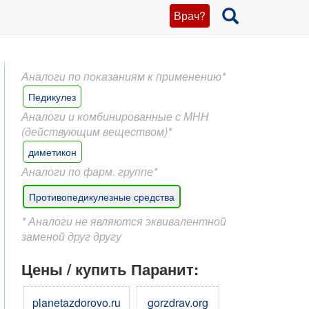
Врач?
Аналоги по показаниям к применению*
Педикулез
Аналоги и комбинированные с МНН
(действующим веществом)*
диметикон
Аналоги по фарм. группе*
Противопедикулезные средства
* Аналоги не являются эквивалентной
заменой друг другу
Цены / купить Паранит:
planetazdorovo.ru
gorzdrav.org