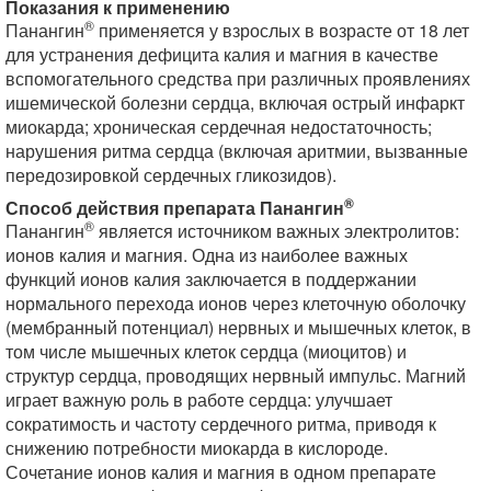
Показания к применению
®
Панангин
применяется у взрослых в возрасте от 18 лет
для устранения дефицита калия и магния в качестве
вспомогательного средства при различных проявлениях
ишемической болезни сердца, включая острый инфаркт
миокарда; хроническая сердечная недостаточность;
нарушения ритма сердца (включая аритмии, вызванные
передозировкой сердечных гликозидов).
®
Способ действия препарата Панангин
®
Панангин
является источником важных электролитов:
ионов калия и магния. Одна из наиболее важных
функций ионов калия заключается в поддержании
нормального перехода ионов через клеточную оболочку
(мембранный потенциал) нервных и мышечных клеток, в
том числе мышечных клеток сердца (миоцитов) и
структур сердца, проводящих нервный импульс. Магний
играет важную роль в работе сердца: улучшает
сократимость и частоту сердечного ритма, приводя к
снижению потребности миокарда в кислороде.
Сочетание ионов калия и магния в одном препарате