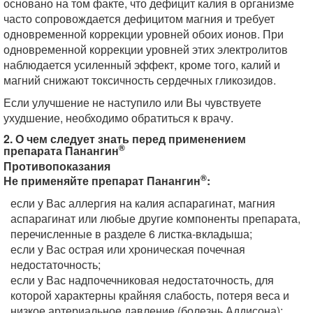
основано на том факте, что дефицит калия в организме
часто сопровождается дефицитом магния и требует
одновременной коррекции уровней обоих ионов. При
одновременной коррекции уровней этих электролитов
наблюдается усиленный эффект, кроме того, калий и
магний снижают токсичность сердечных гликозидов.
Если улучшение не наступило или Вы чувствуете
ухудшение, необходимо обратиться к врачу.
2. О чем следует знать перед применением
®
препарата Панангин
Противопоказания
®
Не применяйте препарат Панангин
:
если у Вас аллергия на калия аспарагинат, магния
аспарагинат или любые другие компоненты препарата,
перечисленные в разделе 6 листка-вкладыша;
если у Вас острая или хроническая почечная
недостаточность;
если у Вас надпочечниковая недостаточность, для
которой характерны крайняя слабость, потеря веса и
низкое артериальное давление (болезнь Аддисона);