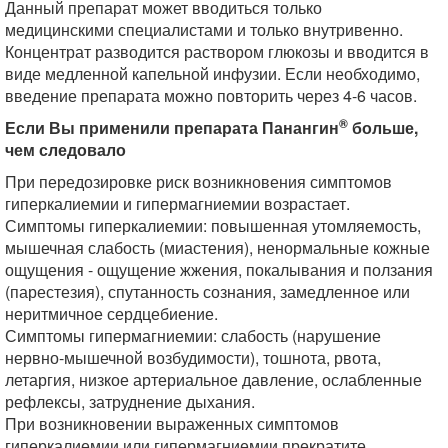
Данный препарат может вводиться только
медицинскими специалистами и только внутривенно.
Концентрат разводится раствором глюкозы и вводится в
виде медленной капельной инфузии. Если необходимо,
введение препарата можно повторить через 4-6 часов.
®
Если Вы применили препарата Панангин
больше,
чем следовало
При передозировке риск возникновения симптомов
гиперкалиемии и гипермагниемии возрастает.
Симптомы гиперкалиемии: повышенная утомляемость,
мышечная слабость (миастения), ненормальные кожные
ощущения - ощущение жжения, покалывания и ползания
(парестезия), спутанность сознания, замедленное или
неритмичное сердцебиение.
Симптомы гипермагниемии: слабость (нарушение
нервно-мышечной возбудимости), тошнота, рвота,
летаргия, низкое артериальное давление, ослабленные
рефлексы, затруднение дыхания.
При возникновении выраженных симптомов
гиперкалиемии или гипермагниемии прекратите