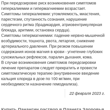
При передозировке риск возникновения симптомов
гиперкалиемии и гипермагниемии возрастает.
Симптомы гиперкалиемии: утомляемость, миастения,
парестезии, спутанность сознания, нарушение
сердечного ритма (брадикардия, атриовентрикулярная
блокада, аритмии, остановка сердца).
Симптомы гипермагниемии: падение нервно-мышечной
возбудимости, тошнота, рвота, летаргия, снижение
артериального давления. При резком повышении
содержания ионов магния в крови - угнетение глубоких
сухожильных рефлексов, паралич дыхания, кома.
В случае возникновения симптомов передозировки
лечение препаратом следует прекратить и провести
симптоматическую терапию (внутривенное введение
кальция хлорида в дозе по 100 мг/мин, при
необходимости назначение гемодиализа).
22 февраля 2023 г.
Купить Панангин раствор в Планета Здоровья