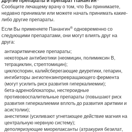
Другие препараты и препарат Панангин
Сообщите лечащему врачу о том, что Вы принимаете,
недавно принимали или можете начать принимать какие-
либо другие препараты.
®
Если Вы применяете Панангин
одновременно со
следующими препаратами, они могут влиять друг на
друга:
антиаритмические препараты;
некоторые антибиотики (неомицин, полимиксин В,
тетрациклин, стрептомицин);
циклоспорин, калийсберегающие диуретики, гепарин,
ингибиторы ангиотензинпревращающего фермента
(могут усилить риск развития гиперкалиемии);
бета-адреноблокаторы, нестероидные
противовоспалительные препараты (повышают риск
развития гиперкалиемии вплоть до развития аритмии и
асистолии);
анестетики (усиливают угнетающее действие магния на
центральную нервную систему);
деполяризующие миорелаксанты (атракурия безилат,