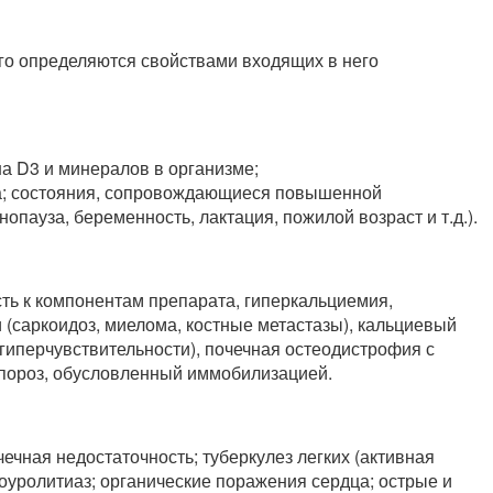
го определяются свойствами входящих в него
а D3 и минералов в организме;
за; состояния, сопровождающиеся повышенной
опауза, беременность, лактация, пожилой возраст и т.д.).
ь к компонентам препарата, гиперкальциемия,
(саркоидоз, миелома, костные метастазы), кальциевый
 гиперчувствительности), почечная остеодистрофия с
пороз, обусловленный иммобилизацией.
чечная недостаточность; туберкулез легких (активная
ролитиаз; органические поражения сердца; острые и