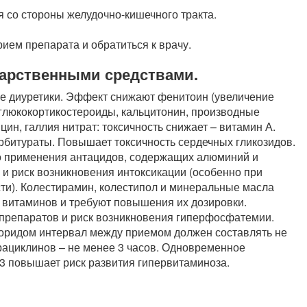
 со стороны желудочно-кишечного тракта.
ием препарата и обратиться к врачу.
карственными средствами.
е диуретики. Эффект снижают фенитоин (увеличение
 глюкокортикостероиды, кальцитонин, производные
ин, галлия нитрат: токсичность снижает – витамин А.
битураты. Повышает токсичность сердечных гликозидов.
о применения антацидов, содержащих алюминий и
 и риск возникновения интоксикации (особенно при
ти). Колестирамин, колестипол и минеральные масла
витаминов и требуют повышения их дозировки.
репаратов и риск возникновения гиперфосфатемии.
оридом интервал между приемом должен составлять не
рациклинов – не менее 3 часов. Одновременное
3 повышает риск развития гипервитаминоза.