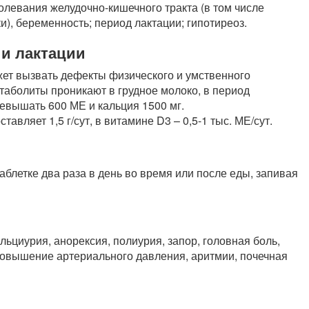
олевания желудочно-кишечного тракта (в том числе
и), беременность; период лактации; гипотиреоз.
 и лактации
ет вызвать дефекты физического и умственного
метаболиты проникают в грудное молоко, в период
евышать 600 МЕ и кальция 1500 мг.
авляет 1,5 г/сут, в витамине D3 – 0,5-1 тыс. МЕ/сут.
таблетке два раза в день во время или после еды, запивая
ьциурия, анорексия, полиурия, запор, головная боль,
 повышение артериального давления, аритмии, почечная