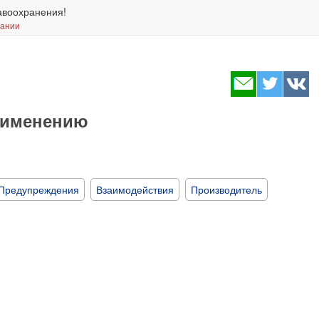
авоохранения!
вании
применению
Предупреждения
Взаимодействия
Производитель