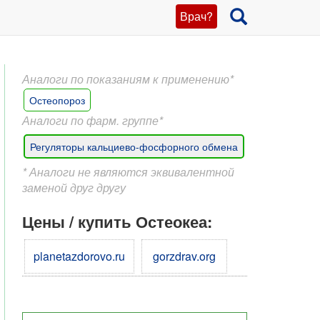
Врач?
Аналоги по показаниям к применению*
Остеопороз
Аналоги по фарм. группе*
Регуляторы кальциево-фосфорного обмена
* Аналоги не являются эквивалентной
заменой друг другу
Цены / купить Остеокеа:
planetazdorovo.ru
gorzdrav.org