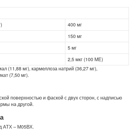
)
400 мг
150 мг
5 мг
2,5 мкг (100 МЕ)
 (11,88 мг), кармеллоза натрий (36,27 мг),
ат (7,50 мг).
ской поверхностью и фаской с двух сторон, с надписью
ирмы на другой.
а
д АТХ – М05ВХ.