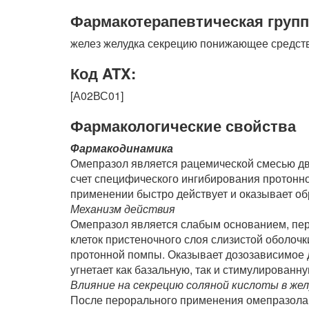
Фармакотерапевтическая групп
желез желудка секрецию понижающее средств
Код ATX:
[А02ВС01]
Фармакологические свойства
Фармакодинамика
Омепразол является рацемической смесью дв
счет специфического ингибирования протонн
применении быстро действует и оказывает об
Механизм действия
Омепразол является слабым основанием, пер
клеток пристеночного слоя слизистой оболочки
протонной помпы. Оказывает дозозависимое д
угнетает как базальную, так и стимулирован
Влияние на секрецию соляной кислоты в же
После перорального применения омепразола 