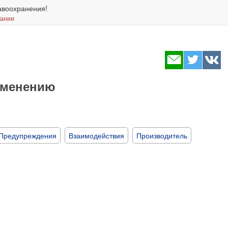
авоохранения!
вании
именению
Предупреждения
Взаимодействия
Производитель