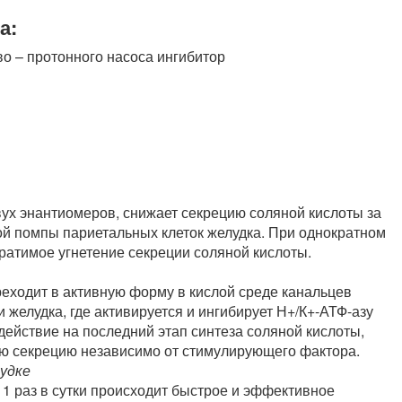
а:
о – протонного насоса ингибитор
ух энантиомеров, снижает секрецию соляной кислоты за
ой помпы париетальных клеток желудка. При однократном
ратимое угнетение секреции соляной кислоты.
еходит в активную форму в кислой среде канальцев
 желудка, где активируется и ингибирует Н+/К+-АТФ-азу
ействие на последний этап синтеза соляной кислоты,
ную секрецию независимо от стимулирующего фактора.
лудке
1 раз в сутки происходит быстрое и эффективное