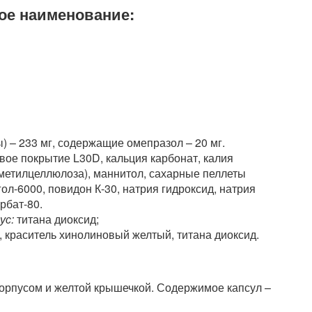
ое наименование:
) – 233 мг, содержащие омепразол – 20 мг.
вое покрытие L30D, кальция карбонат, калия
метилцеллюлоза), маннитол, сахарные пеллеты
гол-6000, повидон К-30, натрия гидроксид, натрия
рбат-80.
ус:
титана диоксид;
 краситель хинолиновый желтый, титана диоксид.
орпусом и желтой крышечкой. Содержимое капсул –