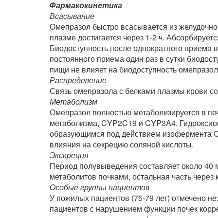
Фармакокинетика
Всасывание
Омепразол быстро всасывается из желудочно-
плазме достигается через 1-2 ч. Абсорбируетс
Биодоступность после однократного приема в
постоянного приема один раз в сутки биодос
пищи не влияет на биодоступность омепразол
Распределение
Связь омепразола с белками плазмы крови сос
Метаболизм
Омепразол полностью метаболизируется в пе
метаболизма, CYP2C19 и CYP3A4. Гидроксио
образующимся под действием изофермента C
влияния на секрецию соляной кислоты.
Экскреция
Период полувыведения составляет около 40 м
метаболитов почками, остальная часть через 
Особые группы пациентов
У пожилых пациентов (75-79 лет) отмечено н
пациентов с нарушением функции почек корре