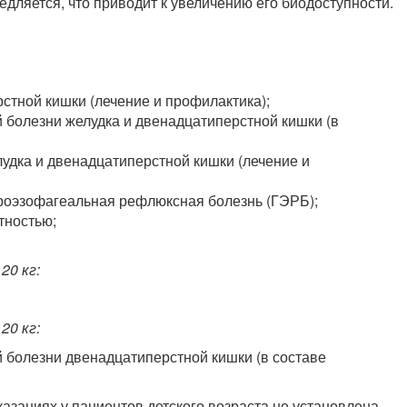
дляется, что приводит к увеличению его биодоступности.
стной кишки (лечение и профилактика);
 болезни желудка и двенадцатиперстной кишки (в
дка и двенадцатиперстной кишки (лечение и
роэзофагеальная рефлюксная болезнь (ГЭРБ);
тностью;
20 кг:
20 кг:
 болезни двенадцатиперстной кишки (в составе
азаниях у пациентов детского возраста не установлена.