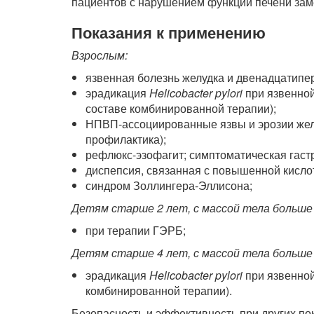
пациентов с нарушением функции печени заме
Показания к применению
Взрослым:
язвенная болезнь желудка и двенадцатипер
эрадикация
Helicobacter pylori
при язвенной
составе комбинированной терапии);
НПВП-ассоциированные язвы и эрозии желу
профилактика);
рефлюкс-эзофагит; симптоматическая гаст
диспепсия, связанная с повышенной кисло
синдром Золлингера-Эллисона;
Детям старше 2 лет, с массой тела больше 
при терапии ГЭРБ;
Детям старше 4 лет, с массой тела больше 
эрадикация
Helicobacter pylori
при язвенной
комбинированной терапии).
Безопасность и эффективность при других пок