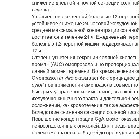
снижение дневной и ночной секреции соляной
лечения.
У пациентов с язвенной болезнью 12-перстн
устойчивое снижение 24-часовой желудочной 
средней максимальной концентрации соляной
достигается в течение 24 ч. Ежедневный пер
болезнью 12-перстной кишки поддерживает зн
17 ч.
Степень угнетения секреции соляной кислот
время» (AUC) омепразола и не пропорционал
данный момент времени. Во время лечения о
Омепразол
in vitro
оказывает бактерицидное 
pylori
при применении омепразола совместно 
быстрым устранением симптомов, высокой ст
желудочно-кишечного тракта и длительной рем
осложнений, как кровотечения так же эффект
Вследствие снижения секреции соляной кисл
Повышение концентрации CgA может оказыва
нейроэндокринных опухолей. Для предотвращ
прием омепразола за 5 дней до проведения 