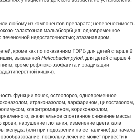
или любому из компонентов препарата; непереносимость
люкозо-галактозная мальабсорбция; одновременное
 печеночной недостаточностью; атазанавиром,
тей, кроме как по показаниям ГЭРБ для детей старше 2
 кишки, вызванной
Helicobacter pylori,
для детей старше 4
азаниям, кроме рефлюкс-эзофагита и эрадикации
адцатиперстной кишки).
ность функции почек, остеопороз, одновременное
токоназолом, итраконазолом, варфарином, цилостазолом,
ролимусом, кларитромицином, вориконазолом,
рявленного, значительное спонтанное снижение массы
ю крови, нарушение глотания, изменение цвета кала
вы желудка (или при подозрении на ее наличие) до начала
новообразование, поскольку лечение может привести к