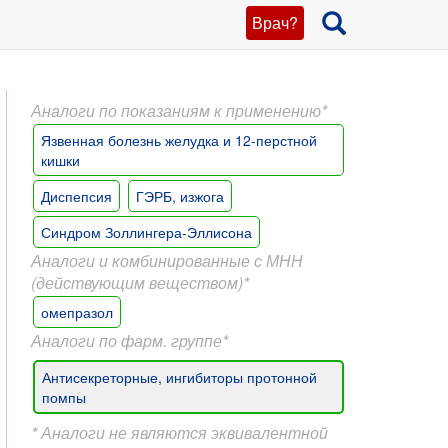
Врач?
Аналоги по показаниям к применению*
Язвенная болезнь желудка и 12-перстной
кишки
Диспепсия
ГЭРБ, изжога
Синдром Золлингера-Эллисона
Аналоги и комбинированные с МНН
(действующим веществом)*
омепразол
Аналоги по фарм. группе*
Антисекреторные, ингибиторы протонной
помпы
* Аналоги не являются эквивалентной