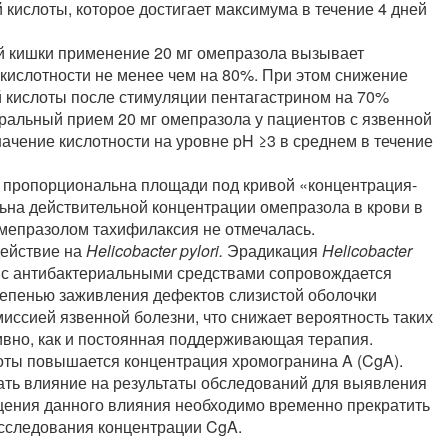
 кислоты, которое достигает максимума в течение 4 дней
ой кишки применение 20 мг омепразола вызывает
кислотности не менее чем на 80%. При этом снижение
 кислоты после стимуляции пентагастрином на 70%
оральный прием 20 мг омепразола у пациентов с язвенной
ачение кислотности на уровне pH ≥3 в среднем в течение
ы пропорциональна площади под кривой «концентрация-
ьна действительной концентрации омепразола в крови в
мепразолом тахифилаксия не отмечалась.
действие на
Helicobacter pylori.
Эрадикация
Helicobacter
с антибактериальными средствами сопровождается
епенью заживления дефектов слизистой оболочки
иссией язвенной болезни, что снижает вероятность таких
ивно, как и постоянная поддерживающая терапия.
оты повышается концентрация хромогранина A (CgA).
ть влияние на результаты обследований для выявления
ения данного влияния необходимо временно прекратить
исследования концентрации CgA.