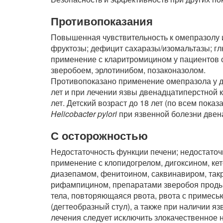
Противопоказания
Повышенная чувствительность к омепразолу 
фруктозы; дефицит сахаразы/изомальтазы; г
применение с кларитромицином у пациентов с
зверобоем, эрлотинибом, позаконазолом.
Противопоказано применение омепразола у де
лет и при лечении язвы двенадцатиперстной
лет. Детский возраст до 18 лет (по всем пок
Helicobacter pylori
при язвенной болезни двен
С осторожностью
Недостаточность функции печени; недостаточ
применение с клопидогрелом, дигоксином, ке
диазепамом, фенитоином, саквинавиром, так
рифампицином, препаратами зверобоя проды
тела, повторяющаяся рвота, рвота с примесь
(дегтеобразный стул), а также при наличии яз
лечения следует исключить злокачественное 