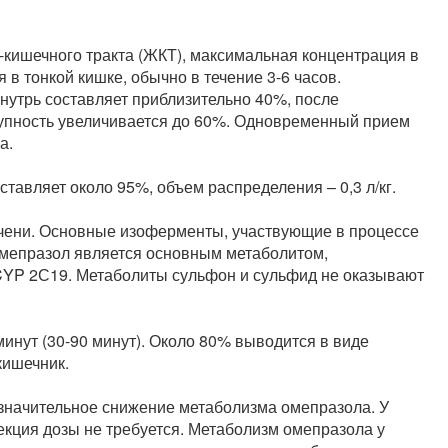
кишечного тракта (ЖКТ), максимальная концентрация в
я в тонкой кишке, обычно в течение 3-6 часов.
нутрь составляет приблизительно 40%, после
тупность увеличивается до 60%. Одновременный прием
а.
тавляет около 95%, объем распределения – 0,3 л/кг.
чени. Основные изоферменты, участвующие в процессе
мепразол является основным метаболитом,
YP 2С19. Метаболиты сульфон и сульфид не оказывают
инут (30-90 минут). Около 80% выводится в виде
кишечник.
езначительное снижение метаболизма омепразола. У
кция дозы не требуется. Метаболизм омепразола у