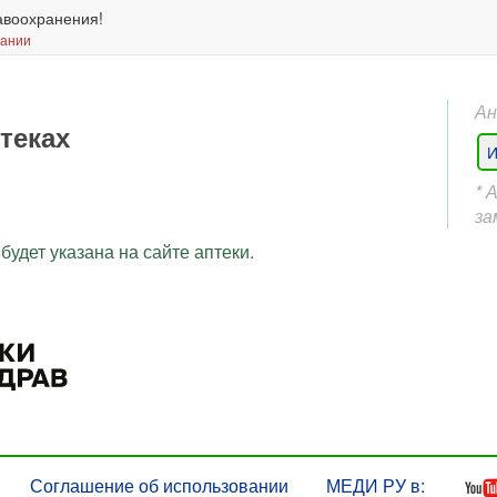
авоохранения!
вании
Ан
птеках
И
* 
за
будет указана на сайте аптеки.
Соглашение об использовании
МЕДИ РУ в: