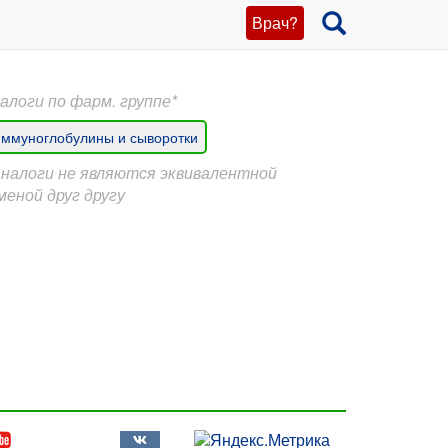
Врач?
алоги по фарм. группе*
ммуноглобулины и сыворотки
Аналоги не являются эквивалентной
меной друг другу