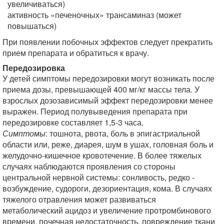
увеличиваться)
активность «печеночных» трансаминаз (может
повышаться)
При появлении побочных эффектов следует прекратить
прием препарата и обратиться к врачу.
Передозировка
У детей симптомы передозировки могут возникать после
приема дозы, превышающей 400 мг/кг массы тела. У
взрослых дозозависимый эффект передозировки менее
выражен. Период полувыведения препарата при
передозировке составляет 1,5-3 часа.
Симптомы
: тошнота, рвота, боль в эпигастриальной
области или, реже, диарея, шум в ушах, головная боль и
желудочно-кишечное кровотечение. В более тяжелых
случаях наблюдаются проявления со стороны
центральной нервной системы: сонливость, редко -
возбуждение, судороги, дезориентация, кома. В случаях
тяжелого отравления может развиваться
метаболический ацидоз и увеличение протромбинового
времени, почечная недостаточность, повреждение ткани