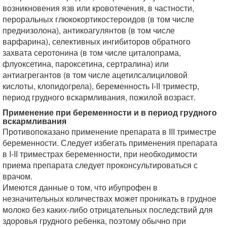
возникновения язв или кровотечения, в частности,
пероральных глюкокортикостероидов (в том числе
преднизолона), антикоагулянтов (в том числе
варфарина), селективных ингибиторов обратного
захвата серотонина (в том числе циталопрама,
флуоксетина, пароксетина, сертралина) или
антиагрегантов (в том числе ацетилсалициловой
кислоты, клопидогрела), беременность I-II триместр,
период грудного вскармливания, пожилой возраст.
Применение при беременности и в период грудного
вскармливания
Противопоказано применение препарата в III триместре
беременности. Следует избегать применения препарата
в I-II триместрах беременности, при необходимости
приема препарата следует проконсультироваться с
врачом.
Имеются данные о том, что ибупрофен в
незначительных количествах может проникать в грудное
молоко без каких-либо отрицательных последствий для
здоровья грудного ребенка,
поэтому обычно при