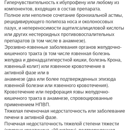
Гиперчувствительность к ибупрофену или любому из
компонентов, входящих в состав препарата.
Полное или неполное сочетание бронхиальной астмы,
рецидивирующего полипоза носа и околоносовых
пазух, и непереносимости ацетилсалициловой кислоты
или других нестероидных противовоспалительных
препаратов (в том числе в анамнезе).
Эрозивно-язвенные заболевания органов желудочно-
кишечного тракта (в том числе язвенная болезнь
желудка и двенадцатиперстной кишки, болезнь Крона,
язвенный колит) или язвенное кровотечение в
активной фазе или в
анамнезе (два или более подтвержденных эпизода
язвенной болезни или язвенного кровотечения).
Кровотечение или перфорация язвы желудочно-
кишечного тракта в анамнезе, спровоцированные
применением НПВП.
Тяжелая печеночная недостаточность или заболевание
печени в активной фазе.
Почечная недостаточность тяжелой степени тяжести
(клиренс креатинина <30 мл/мин), подтвержденная