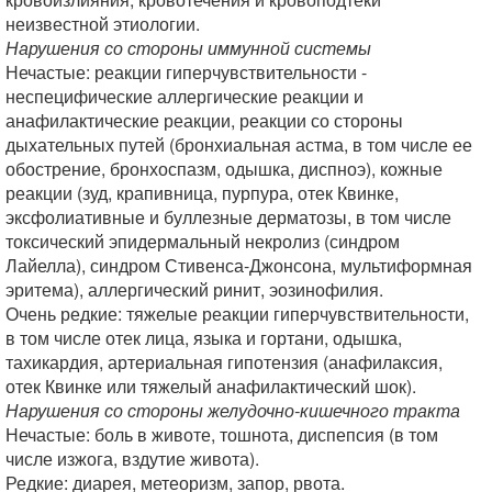
неизвестной этиологии.
Нарушения со стороны иммунной системы
Нечастые: реакции гиперчувствительности -
неспецифические аллергические реакции и
анафилактические реакции, реакции со стороны
дыхательных путей (бронхиальная астма, в том числе ее
обострение, бронхоспазм, одышка, диспноэ), кожные
реакции (зуд, крапивница, пурпура, отек Квинке,
эксфолиативные и буллезные дерматозы, в том числе
токсический эпидермальный некролиз (синдром
Лайелла), синдром Стивенса-Джонсона, мультиформная
эритема), аллергический ринит, эозинофилия.
Очень редкие: тяжелые реакции гиперчувствительности,
в том числе отек лица, языка и гортани, одышка,
тахикардия, артериальная гипотензия (анафилаксия,
отек Квинке или тяжелый анафилактический шок).
Нарушения со стороны желудочно-кишечного тракта
Нечастые: боль в животе, тошнота, диспепсия (в том
числе изжога, вздутие живота).
Редкие: диарея, метеоризм, запор, рвота.