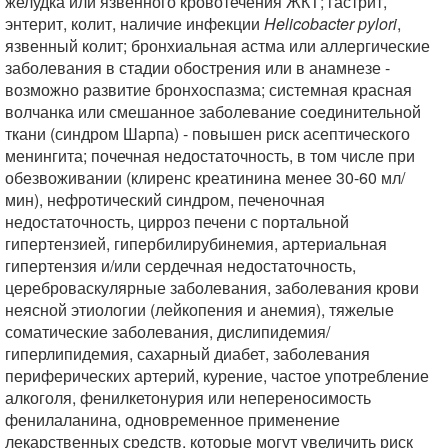
желудка или язвенного кровотечения ЖКТ; гастрит,
энтерит, колит, наличие инфекции
Helicobacter pylori
,
язвенный колит; бронхиальная астма или аллергические
заболевания в стадии обострения или в анамнезе -
возможно развитие бронхоспазма; системная красная
волчанка или смешанное заболевание соединительной
ткани (синдром Шарпа) - повышен риск асептического
менингита; почечная недостаточность, в том числе при
обезвоживании (клиренс креатинина менее 30-60 мл/
мин), нефротический синдром, печеночная
недостаточность, цирроз печени с портальной
гипертензией, гипербилирубинемия, артериальная
гипертензия и/или сердечная недостаточность,
цереброваскулярные заболевания, заболевания крови
неясной этиологии (лейкопения и анемия), тяжелые
соматические заболевания, дислипидемия/
гиперлипидемия, сахарный диабет, заболевания
периферических артерий, курение, частое употребление
алкоголя, фенилкетонурия или непереносимость
фенилаланина, одновременное применение
лекарственных средств, которые могут увеличить риск