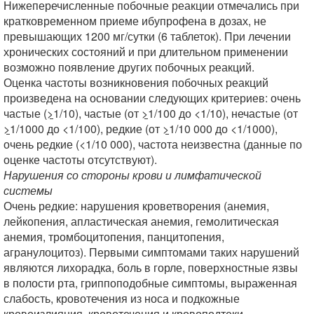
Нижеперечисленные побочные реакции отмечались при
кратковременном приеме ибупрофена в дозах, не
превышающих 1200 мг/сутки (6 таблеток). При лечении
хронических состояний и при длительном применении
возможно появление других побочных реакций.
Оценка частоты возникновения побочных реакций
произведена на основании следующих критериев: очень
частые (
>
1/10), частые (от
>
1/100 до <1/10), нечастые (от
>
1/1000 до <1/100), редкие (от
>
1/10 000 до <1/1000),
очень редкие (<1/10 000), частота неизвестна (данные по
оценке частоты отсутствуют).
Нарушения со стороны крови и лимфатической
системы
Очень редкие: нарушения кроветворения (анемия,
лейкопения, апластическая анемия, гемолитическая
анемия, тромбоцитопения, панцитопения,
агранулоцитоз). Первыми симптомами таких нарушений
являются лихорадка, боль в горле, поверхностные язвы
в полости рта, гриппоподобные симптомы, выраженная
слабость, кровотечения из носа и подкожные
кровоизлияния, кровотечения и кровоподтеки