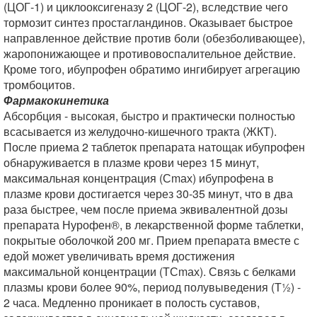
(ЦОГ-1) и циклооксигеназу 2 (ЦОГ-2), вследствие чего
тормозит синтез простагландинов. Оказывает быстрое
направленное действие против боли (обезболивающее),
жаропонижающее и противовоспалительное действие.
Кроме того, ибупрофен обратимо ингибирует агрегацию
тромбоцитов.
Фармакокинетика
Абсорбция - высокая, быстро и практически полностью
всасывается из желудочно-кишечного тракта (ЖКТ).
После приема 2 таблеток препарата натощак ибупрофен
обнаруживается в плазме крови через 15 минут,
максимальная концентрация (Сmах) ибупрофена в
плазме крови достигается через 30-35 минут, что в два
раза быстрее, чем после приема эквивалентной дозы
препарата Нурофен®, в лекарственной форме таблетки,
покрытые оболочкой 200 мг. Прием препарата вместе с
едой может увеличивать время достижения
максимальной концентрации (ТСmах). Связь с белками
плазмы крови более 90%, период полувыведения (Т½) -
2 часа. Медленно проникает в полость суставов,