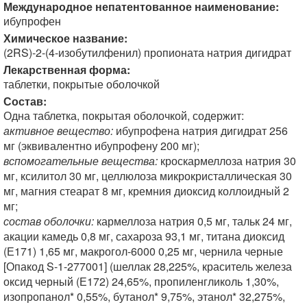
Международное непатентованное наименование:
ибупрофен
Химическое название:
(2RS)-2-(4-изобутилфенил) пропионата натрия дигидрат
Лекарственная форма:
таблетки, покрытые оболочкой
Состав:
Одна таблетка, покрытая оболочкой, содержит:
активное вещество:
ибупрофена натрия дигидрат 256
мг (эквивалентно ибупрофену 200 мг);
вспомогательные вещества:
кроскармеллоза натрия 30
мг, ксилитол 30 мг, целлюлоза микрокристаллическая 30
мг, магния стеарат 8 мг, кремния диоксид коллоидный 2
мг;
состав оболочки:
кармеллоза натрия 0,5 мг, тальк 24 мг,
акации камедь 0,8 мг, сахароза 93,1 мг, титана диоксид
(Е171) 1,65 мг, макрогол-6000 0,25 мг, чернила черные
[Опакод S-1-277001] (шеллак 28,225%, краситель железа
оксид черный (Е172) 24,65%, пропиленгликоль 1,30%,
изопропанол* 0,55%, бутанол* 9,75%, этанол* 32,275%,