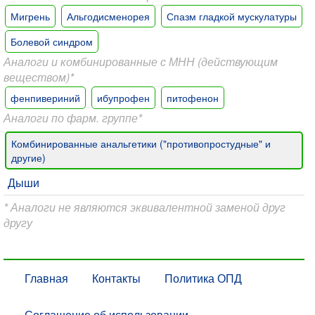
Мигрень
Альгодисменорея
Спазм гладкой мускулатуры
Болевой синдром
Аналоги и комбинированные с МНН (действующим
веществом)*
фенпивериний
ибупрофен
питофенон
Аналоги по фарм. группе*
Комбинированные анальгетики ("противопростудные" и
другие)
Дыши
* Аналоги не являются эквивалентной заменой друг
другу
Главная
Контакты
Политика ОПД
Соглашение об использовании