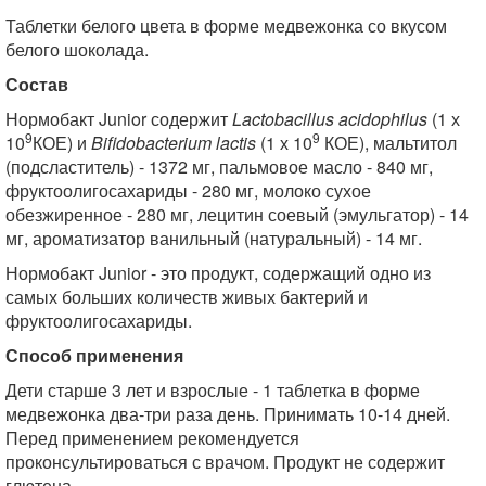
Таблетки белого цвета в форме медвежонка со вкусом
белого шоколада.
Состав
Нормобакт Junior содержит
Lactobacillus acidophilus
(1 х
9
9
10
КОЕ) и
Bifidobacterium lactis
(1 х 10
КОЕ), мальтитол
(подсластитель) - 1372 мг, пальмовое масло - 840 мг,
фруктоолигосахариды - 280 мг, молоко сухое
обезжиренное - 280 мг, лецитин соевый (эмульгатор) - 14
мг, ароматизатор ванильный (натуральный) - 14 мг.
Нормобакт Junior - это продукт, содержащий одно из
самых больших количеств живых бактерий и
фруктоолигосахариды.
Способ применения
Дети старше 3 лет и взрослые - 1 таблетка в форме
медвежонка два-три раза день. Принимать 10-14 дней.
Перед применением рекомендуется
проконсультироваться с врачом. Продукт не содержит
глютена.