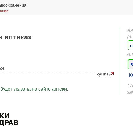
авоохранения!
вании
Ан
в аптеках
(д
н
Ан
Б
ья
К
* 
будет указана на сайте аптеки.
за