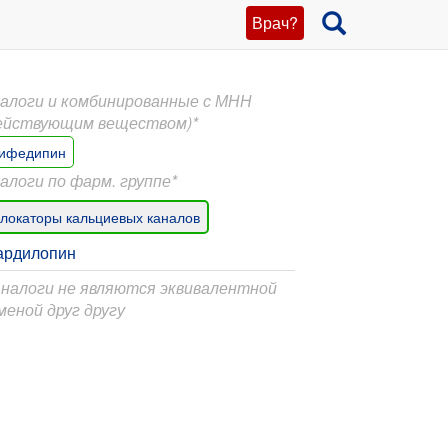
Врач?
алоги и комбинированные с МНН
ействующим веществом)*
ифедипин
алоги по фарм. группе*
локаторы кальциевых каналов
ардилопин
Аналоги не являются эквивалентной
меной друг другу