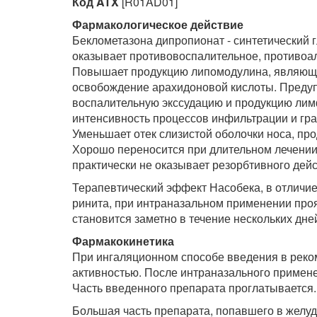
Код ATX
[R01AD01]
Фармакологическое действие
Беклометазона дипропионат - синтетический 
оказывает противовоспалительное, противоа
Повышает продукцию липомодулина, являюще
освобождение арахидоновой кислоты. Преду
воспалительную экссудацию и продукцию лим
интенсивность процессов инфильтрации и гра
Уменьшает отек слизистой оболочки носа, пр
Хорошо переносится при длительном лечении
практически не оказывает резорбтивного дейс
Терапевтический эффект Насобека, в отличи
ринита, при интраназальном применении проя
становится заметно в течение нескольких дне
Фармакокинетика
При ингаляционном способе введения в реко
активностью. После интраназального примене
Часть введенного препарата проглатывается.
Большая часть препарата, попавшего в желуд