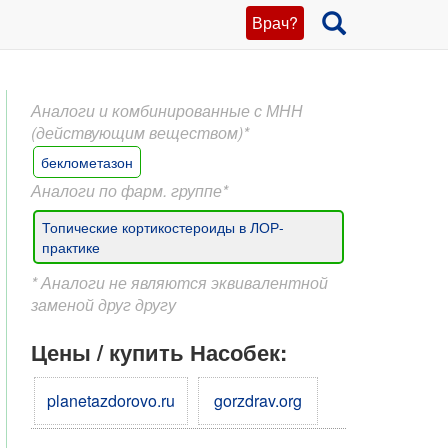
Врач?
Аналоги и комбинированные с МНН
(действующим веществом)*
беклометазон
Аналоги по фарм. группе*
Топические кортикостероиды в ЛОР-
практике
* Аналоги не являются эквивалентной
заменой друг другу
Цены / купить Насобек:
planetazdorovo.ru
gorzdrav.org