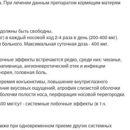
а. При лечении данным препаратом кормящим матерям
должны быть свободны.
кг) в каждый носовой ход 2-4 раза в день (200-400 мкг).
 больного. Максимальная суточная доза - 400 мкг.
очные эффекты встречаются редко, среди них: чиханье,
крапивница, ангионевротический отек и инфекции
норея, головная боль.
иперемия конъюнктивы, повышение внутриглазного
жение вкусовых ощущений, атрофия слизистой оболочки
оболочки полости носа, перфорация носовой перегородки.
0 мкг/сут - системные побочные эффекты (в т.ч.
также при одновременном приеме других системных