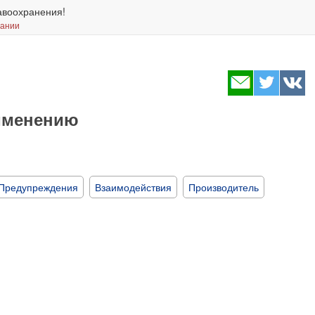
авоохранения!
вании
рименению
Предупреждения
Взаимодействия
Производитель