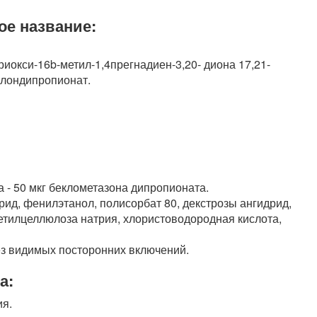
ое название:
риокси-16b-метил-1,4прегнадиен-3,20- диона 17,21-
олондипропионат.
 - 50 мкг беклометазона дипропионата.
ид, фенилэтанол, полисорбат 80, декстрозы ангидрид,
етилцеллюлоза натрия, хлористоводородная кислота,
ез видимых посторонних включений.
а:
ия.