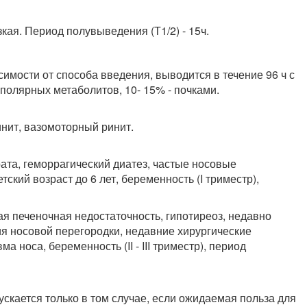
кая. Период полувыведения (Т1/2) - 15ч.
симости от способа введения, выводится в течение 96 ч с
олярных метаболитов, 10- 15% - почками.
нит, вазомоторный ринит.
ата, геморрагический диатез, частые носовые
тский возраст до 6 лет, беременность (I триместр),
ая печеночная недостаточность, гипотиреоз, недавно
я носовой перегородки, недавние хирургические
 носа, беременность (II - III триместр), период
и
кается только в том случае, если ожидаемая польза для