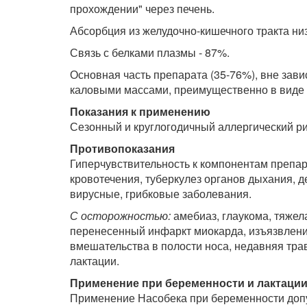
прохождении" через печень.
Абсорбция из желудочно-кишечного тракта низ
Связь с белками плазмы - 87%.
Основная часть препарата (35-76%), вне зави
каловыми массами, преимущественно в виде п
Показания к применению
Сезонный и круглогодичный аллергический ри
Противопоказания
Гиперчувствительность к компонентам препар
кровотечения, туберкулез органов дыхания, де
вирусные, грибковые заболевания.
С осторожностью:
амебиаз, глаукома, тяжел
перенесенный инфаркт миокарда, изъязвлени
вмешательства в полости носа, недавняя травма
лактации.
Применение при беременности и лактаци
Применение Насобека при беременности допус