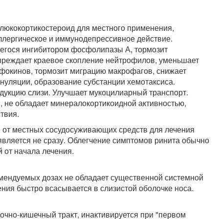
глюкокортикостероид для местного применения,
ллергическое и иммунодепрессивное действие.
гося ингибитором фосфолипазы А, тормозит
преждает краевое скопление нейтрофилов, уменьшает
фокинов, тормозит миграцию макрофагов, снижает
нуляции, образование субстанции хемотаксиса.
одукцию слизи. Улучшает мукоцилиарный транспорт.
, не обладает минералокортикоидной активностью,
твия.
е от местных сосудосуживающих средств для лечения
вляется не сразу. Облегчение симптомов ринита обычно
й от начала лечения.
мендуемых дозах не обладает существенной системной
ния быстро всасывается в слизистой оболочке носа.
очно-кишечный тракт, инактивируется при "первом