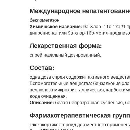
Международное непатентованн
беклометазон.
Химическое название:
9а-Хлор -11b,17а21-т
дипропионат или 9а-хлор-16b-метил-предниз
Лекарственная форма:
спрей назальный дозированный.
Состав:
одна доза спрея содержит активного вещества
Вспомогательные вещества: бензалкония хлор
целлюлоза микрокристаллическая, карбоксим
вода очищенная.
Описание:
белая непрозрачная суспензия, б
Фармакотерапевтическая групп
глюкокортикостероид для местного применен