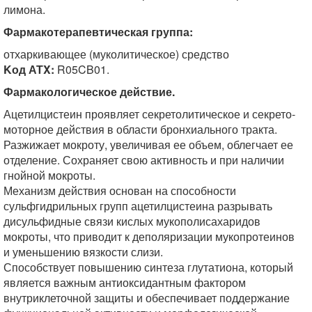
лимона.
Фармакотерапевтическая группа:
отхаркивающее (муколитическое) средство
Kод АТX:
R05CB01.
Фармакологическое действие.
Ацетилцистеин проявляет секретолитическое и секрето-
моторное действия в области бронхиального тракта.
Разжижает мокроту, увеличивая ее объем, облегчает ее
отделение. Сохраняет свою активность и при наличии
гнойной мокроты.
Механизм действия основан на способности
сульфгидрильных групп ацетилцистеина разрывать
дисульфидные связи кислых мукополисахаридов
мокроты, что приводит к деполяризации мукопротеинов
и уменьшению вязкости слизи.
Способствует повышению синтеза глутатиона, который
является важным антиоксидантным фактором
внутриклеточной защиты и обеспечивает поддержание