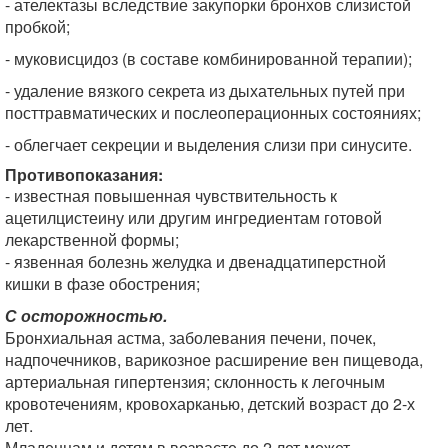
- ателектазы вследствие закупорки бронхов слизистой
пробкой;
- муковисцидоз (в составе комбинированной терапии);
- удаление вязкого секрета из дыхательных путей при
посттравматических и послеоперационных состояниях;
- облегчает секреции и выделения слизи при синусите.
Противопоказания:
- известная повышенная чувствительность к
ацетилцистеину или другим ингредиентам готовой
лекарственной формы;
- язвенная болезнь желудка и двенадцатиперстной
кишки в фазе обострения;
С осторожностью.
Бронхиальная астма, заболевания печени, почек,
надпочечников, варикозное расширение вен пищевода,
артериальная гипертензия; склонность к легочным
кровотечениям, кровохарканью, детский возраст до 2-х
лет.
Младенцам и детям в возрасте до 2 лет может