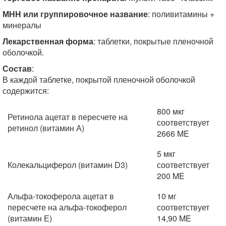
МНН или группировочное название
: поливитамины +
минералы
Лекарственная форма
: таблетки, покрытые пленочной
оболочкой.
Состав
:
В каждой таблетке, покрытой пленочной оболочкой
содержится:
800 мкг
Ретинола ацетат в пересчете на
соответствует
ретинол (витамин А)
2666 ME
5 мкг
Колекальциферол (витамин D3)
соответствует
200 ME
Альфа-токоферола ацетат в
10 мг
пересчете на альфа-токоферол
соответствует
(витамин Е)
14,90 ME