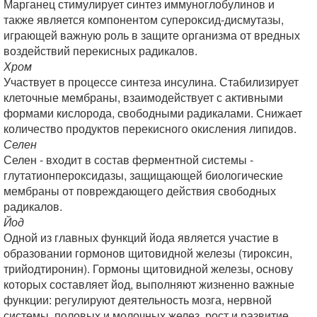
Марганец стимулирует синтез иммуноглобулинов и
также является компонентом супероксид-дисмутазы,
играющей важную роль в защите организма от вредных
воздействий перекисных радикалов.
Хром
Участвует в процессе синтеза инсулина. Стабилизирует
клеточные мембраны, взаимодействует с активными
формами кислорода, свободными радикалами. Снижает
количество продуктов перекисного окисления липидов.
Селен
Селен - входит в состав ферментной системы -
глутатионпероксидазы, защищающей биологические
мембраны от повреждающего действия свободных
радикалов.
Йод
Одной из главных функций йода является участие в
образовании гормонов щитовидной железы (тироксин,
трийодтиронин). Гормоны щитовидной железы, основу
которых составляет йод, выполняют жизненно важные
функции: регулируют деятельность мозга, нервной
системы, половых и молочных желез, рост и развитие