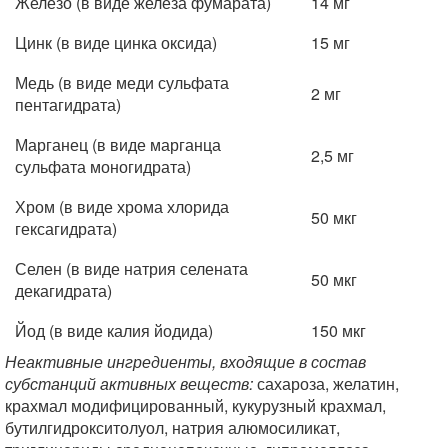
Железо (в виде железа фумарата)
14 мг
Цинк (в виде цинка оксида)
15 мг
Медь (в виде меди сульфата
2 мг
пентагидрата)
Марганец (в виде марганца
2,5 мг
сульфата моногидрата)
Хром (в виде хрома хлорида
50 мкг
гексагидрата)
Селен (в виде натрия селената
50 мкг
декагидрата)
Йод (в виде калия йодида)
150 мкг
Неактивные ингредиенты, входящие в состав
субстанций активных веществ:
сахароза, желатин,
крахмал модифицированный, кукурузный крахмал,
бутилгидрокситолуол, натрия алюмосиликат,