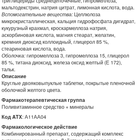
триглицериды среднецепочечные, гипромеллоза,
мальтодекстрин, натрия цитрат, лимонная кислота, вода.
Вспомогательные вещества:
Целлюлоза
микрокристаллическая, кальция гидрофосфата дигидрат,
кукурузный крахмал, кроскармеллоза натрия,
аскорбиновая кислота, магния стеарат, желатин,
кремния диоксид коллоидный, глицерол 85 %,
стеариновая кислота, вода.
Оболочка:
гипромеллоза 3, гипромеллоза 15, глицерол
85 %, титана диоксид, железа оксид желтый (Е 172),
тальк.
Описание
Круглые двояковыпуклые таблетки, покрытые пленочной
оболочкой желтого цвета.
Фармакотерапевтическая группа
Поливитаминное средство + минералы
Код ATX
: А11АА04
Фармакологическое действие
Комбинированный препарат, содержащий комплекс