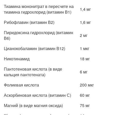
Тиамина мононитрат в пересчете на
1,4 мг
тиамина гидрохлорид (витамин B1)
Рибофлавин (витамин В2)
1,6 мг
Пиридоксина гидрохлорид (витамин
2 мг
В6)
Цианокобаламин (витамин В12)
1 мкг
Никотинамид
18 мг
Пантотеновая кислота (в виде
6 мг
кальция пантотената)
Фолиевая кислота
200 мкг
Аскорбиновая кислота (витамин С)
60 мг
Магний (в виде магния оксида)
75 мг