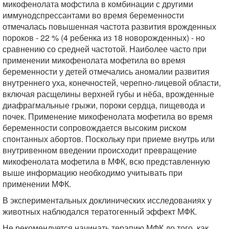
микофенолата мофстила в комбинации с другими
иммунодспрессантами во время беременности
отмечалась повышенная частота развития врожденных
пороков - 22 % (4 ребенка из 18 новорожденных) - но
сравнению со средней частотой. Наиболее часто при
применении микофенолата мофетила во время
беременности у детей отмечались аномалии развития
внутреннего уха, конечностей, черепно-лицевой области,
включая расщелины верхней губы и нёба, врожденные
диафрагмальные грыжи, пороки сердца, пищевода и
почек. Применение микофенолата мофетила во время
беременности сопровождается высоким риском
спонтанных абортов. Поскольку при приеме внутрь или
внутривенном введении происходит превращение
микофенолата мофетила в МФК, всю представленную
выше информацию необходимо учитывать при
применении МФК.
В экспериментальных доклинических исследованиях у
животных наблюдался тератогенный эффект МФК.
Не рекомендуется начинать терапию МФК до того, как