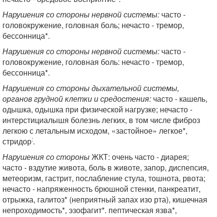
Нарушения со стороны нервной системы:
часто -
головокружение, головная боль; нечасто - тремор,
бессонница*.
Нарушения со стороны нервной системы:
часто -
головокружение, головная боль: нечасто - тремор,
бессонница*.
Нарушения со стороны дыхательной системы,
органов грудной кл
етки и средостения:
часто - кашель,
одышка, одышка при физической нагрузке; нечасто -
интерстициалышя болезнь легких, в том числе фиброз
легкою с летальным исходом, «застойное» легкое*,
:
стридор
.
Нарушения со стороны
ЖКТ: очень часто - диарея;
часто - вздутие живота, боль в животе, запор, диспепсия,
метеоризм, гастрит, послабление стула, тошнота, рвота;
нечасто - напряженность брюшной стенки, панкреатит,
отрыжка, галитоз* (неприятный запах изо рта), кишечная
непроходимость*, эзофагит*. пептическая язва*,