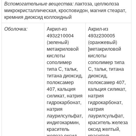
Вспомогательные вещества:
лактоза, целлюлоза
микрокристаллическая, кросповидон, магния стеарат,
кремния диоксид коллоидный
Оболочка:
Акрил-из
Акрил-из
493z210004
493z230005
(зеленый)
(оранжевый)
метакриловой
[метакриловой
кислоты
кислоты
сополимер
сополимер типа
типа С, тальк,
С, тальк, титана
титана диоксид,
диоксид,
полоксамер
полоксамер 407,
407, кальция
кальция силикат,
силикат, натрия
натрия
гидрокарбонат,
гидрокарбонат,
натрия
натрия
лаурилсульфат,
лаурилсульфат,
индигокармин,
краситель железа
краситель
оксид желтый,
железа оксид
краситель