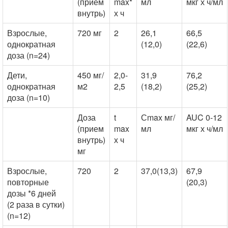
(прием
max*
мл
мкг х ч/мл
внутрь)
х ч
Взрослые,
720 мг
2
26,1
66,5
однократная
(12,0)
(22,6)
доза (n=24)
Дети,
450 мг/
2,0-
31,9
76,2
однократная
м2
2,5
(18,2)
(25,2)
доза (n=10)
Доза
t
Сmax мг/
AUC 0-12
(прием
max
мл
мкг х ч/мл
внутрь)
х ч
мг
Взрослые,
720
2
37,0(13,3)
67,9
повторные
(20,3)
дозы *6 дней
(2 раза в сутки)
(n=12)