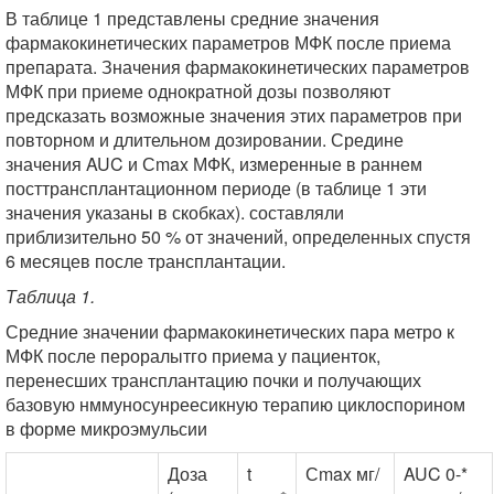
В таблице 1 представлены средние значения
фармакокинетических параметров МФК после приема
препарата. Значения фармакокинетических параметров
МФК при приеме однократной дозы позволяют
предсказать возможные значения этих параметров при
повторном и длительном дозировании. Средине
значения AUC и Сmax МФК, измеренные в раннем
посттрансплантационном периоде (в таблице 1 эти
значения указаны в скобках). составляли
приблизительно 50 % от значений, определенных спустя
6 месяцев после трансплантации.
Таблица 1.
Средние значении фармакокинетических пара метро к
МФК после пероралытго приема у пациенток,
перенесших трансплантацию почки и получающих
базовую нммуносунреесикную терапию циклоспорином
в форме микроэмульсии
Доза
t
Сmax мг/
AUC 0-*