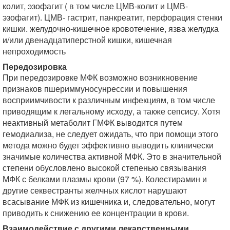
колит, эзофагит ( в том числе ЦМВ-колит и ЦМВ-
эзофагит). ЦМВ- гастрит, панкреатит, перфорация стенки
кишки. желудочно-кишечное кровотечение, язва желудка
и/или двенадцатиперстной кишки, кишечная
непроходимость
Передозировка
При передозировке МФК возможно возникновение
признаков пшериммуносунрессии и повышения
восприимчивости к различным инфекциям, в том числе
приводящим к легальному исходу, а также сепсису. Хотя
неактивный метаболит ГМФК выводится путем
гемодиализа, не следует ожидать, что при помощи этого
метода можно будет эффективно выводить клинически
значимые количества активной МФК. Это в значительной
степени обусловлено высокой степенью связывания
МФК с белками плазмы крови (97 %). Колестирамин и
другие секвестранты желчных кислот нарушают
всасывание МФК из кишечника и, следовательно, могут
приводить к снижению ее концентрации в крови.
Взаимодействие с другими лекарственными