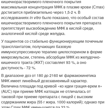
кишечнорастворимого пленочного покрытия
максимальная концентрация МФК в плазме крови (Сmax)
достигается приблизительно через 1,5-2 ч. В
исследованиях
in
vitro
было показано, что особый состав
кишечнорастворимого пленочного покрытия препарата
препятствует высвобождению МФК в кислой среде,
аналогичной кислой среде желудка.
У пациентов со стабильно функционирующим почечным
трансплантатом, получающих базовую
иммуносупрессивную терапию циклоспорином в форме
микроэмульсии, степень абсорбции МФК из желудочно-
кишечного тракта (ЖКТ) составляет 93 %, а оно
доступность - 72 %.
В диапазоне доз от 180 до 2160 мг фармакокинетика
МФК имеет линейный дозозавиеимый характер.
Величина площади под кривой «ко идеи грация-врем я»
(AUС) при приеме МФК натощак не отличалась от
таковой при приеме препарата с пищей с высоким
содержанием жира (55 г жира. 1000 калорий); однако при
этом
Сmax
МФК уменьшается па 33 %.