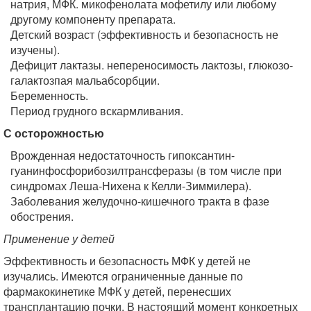
натрия, МФК. микофенолата мофетилу или любому
другому компоненту препарата.
Детский возраст (эффективность и безопасность не
изучены).
Дефицит лактазы. непереносимость лактозы, глюкозо-
галактозпая мальабсорбции.
Беременность.
Период грудного вскармливания.
С осторожностью
Врожденная недостаточность гипоксантин-
гуанинфосфорибозилтрансферазы (в том числе при
синдромах Леша-Нихена к Келли-Зиммилера).
Заболевания желудочно-кишечного тракта в фазе
обострения.
Применение у детей
Эффективность и безопасность МФК у детей не
изучались. Имеются ограниченные данные по
фармакокинетике МФК у детей, перенесших
трансплантацию почки. В настоящий момент конкретных