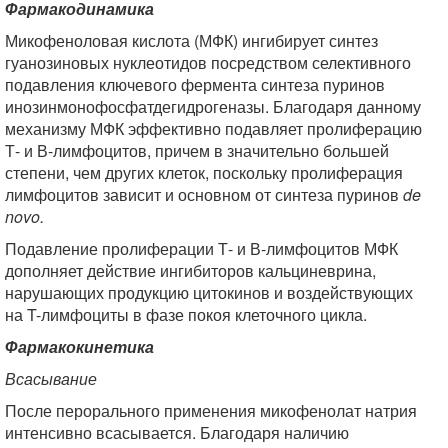
Фармакодинамика
Микофеноловая кислота (МФК) ингибирует синтез
гуанозиновых нуклеотидов посредством селективного
подавления ключевого фермента синтеза пуринов
инозинмонофосфатдегидрогеназы. Благодаря данному
механизму МФК эффективно подавляет пролиферацию
Т- и В-лимфоцитов, причем в значительно большей
степени, чем других клеток, поскольку пролиферация
лимфоцитов зависит и основном от синтеза пуринов
de
novo
.
Подавление пролиферации Т- и В-лимфоцитов МФК
дополняет действие ингибиторов кальциневрина,
нарушающих продукцию цитокинов и воздействующих
на T-лимфоциты в фазе покоя клеточного цикла.
Фармакокинетика
Всасывание
После перорального применения микофенолат натрия
интенсивно всасывается. Благодаря наличию