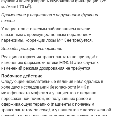
функции почек (скорость клубочковой фильтрации <25
2
мл/мин/1,73 м
).
Применение у пациентов с нарушением функции
печени
У пациентов с тяжелым заболеванием печени,
связанным с преимущественным поражением
паренхимы, коррекции лозы МФК не требуется.
Эпизоды реакции отторжения
Реакция отторжения трансплантата не приводи! к
изменению фармакокинетики МФК. В этих случаях
изменений режима дозирования не требуется.
Побочное действие
Следующие нежелательные явления наблюдались в
холе двух исследований безопасности МФК и
микофенолата мофетил а у пациентов с недавно
пересаженной почкой, не получавших ранее и
одерживающую терапию (пациенты с почечным
трансплантатом
de novo),
и у пациентов с пересаженной
почкой, ранее получавших поддерживающую терапию.