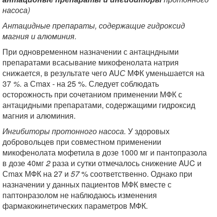
насоса)
Антацидные препараты, содержащие гидроксид
магния и алюминия.
При одновременном назначении с антацндными
препаратами всасывание микофенолата натрия
снижается, в результате чего AU
С
МФК уменьшается на
37
%.
а Сmax - на 25 %. Следует соблюдать
осторожность при cочетаниом применении МФК с
антацидными препаратами, содержащими гидроксид
магния и алюминия.
Ингибиторы
протонного насоса.
У здоровых
добровольцев при совместном применении
микофенолата мофетила в дозе 1000 мг и пантопразола
в дозе 40мг
2
раза и сутки отмечалось снижение AUC и
Сmax МФК на 27 и
57
% соответственно. Однако при
назначении у данных пациентов МФК вместе с
паптонразолом не наблюдаюсь изменения
фармакокинетических параметров МФК.