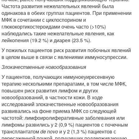
Частота развития нежелательных явлений была
одинакова в обеих группах пациентов. При применении
МФК в сочетании с циклоспорином и
глюкокортикостероидами очень часто (>10%)
наблюдались такие нежелательные явления, как
лейкопения (19.2 %) и диарея (23.5 %).
У пожилых пациентов риск развития побочных явлений
в целом выше в связи с явлениями иммуносупрессии.
Злокачественные новообразования
У пациентов, получающих нммуноеуиресенвную
терапию несколькими препаратами, в том числе МФК,
повышен риск развития лимфом и других
новообразований, в частности кожи. В ходе
исследований злокачественные новообразования
развивались на фоне приема МФК со следующей
частотой: лимфоиролиферативные заболевания или
лимфомы развились у 2 (0,9 %) пациентов с почечным
трансплантатом
de novo
и у 2 (1,3 %) пациентов с
пересаженной почкой, получавших поддерживающую