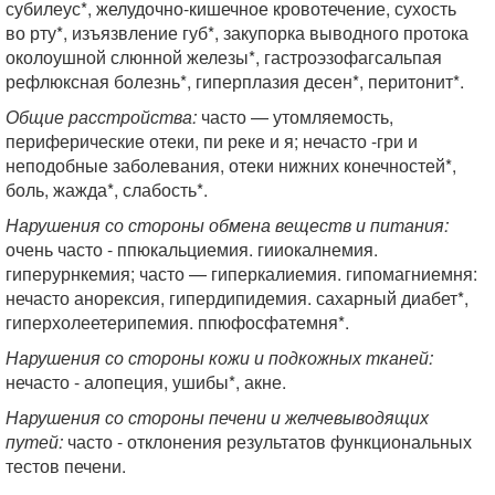
субилеус*, желудочно-кишечное кровотечение, сухость
во рту*, изъязвление губ*, закупорка выводного протока
околоушной слюнной железы*, гастроэзофагсальпая
рефлюксная болезнь*, гиперплазия десен*, перитонит*.
Общие расстройства:
часто — утомляемость,
периферические отеки, пи реке и я; нечасто -гри и
неподобные заболевания, отеки нижних конечностей*,
боль, жажда*, слабость*.
Нарушения со стороны обмена веществ и питания:
очень часто - ппюкальциемия. гииокалнемия.
гиперурнкемия; часто — гиперкалиемия. гипомагниемня:
нечасто анорексия, гипердипидемия. сахарный диабет*,
гиперхолеетерипемия. ппюфосфатемня*.
Нарушения со стороны кожи и подкожных тканей:
нечасто - алопеция, ушибы*, акне.
Нарушения со стороны печени и желчевыводящих
путей
:
часто - отклонения результатов функциональных
тестов печени.