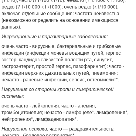
редко (? 1/10 000 <1 /1000): очень редко (<1/10 000),
включая отдельные сообщения: частота неизвестна
(невозможно определить на основании имеющихся
данных).
Инфекционные и паразитарные заболевания:
очень часто - вирусные, бактериальные и грибковые
инфекции (инфекции мочевы водящих путей, герпес
зостер. кандидоз слизистой полости рта, синусит,
гастроэнтерит, простой герпес, пазофарингит): часто -
инфекции верхних дыхательных путей, пневмония:
нечасто - раневые инфекции, сепсис, остеомиелит*.
Нарушения со стороны кропи и лимфатической
системы:
очень часто - лейкопения: часто - анемия,
тромбоцитоиепия; нечасто - лимфоцеле*. лимфопения*,
нейтропения*, лимфаденопатия*.
Нарушения психики:
часто — раздражительность;
нечасто - бредовое восприятие*.