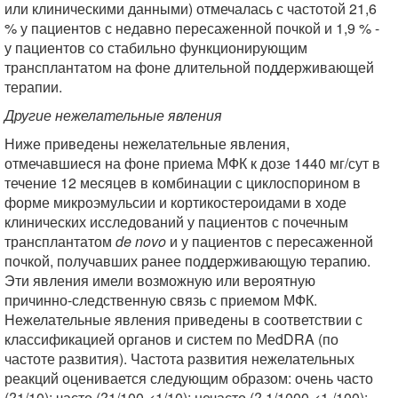
или клиническими данными) отмечалась с частотой 21,6
% у пациентов с недавно пересаженной почкой и 1,9 % -
у пациентов со стабильно функционирующим
трансплантатом на фоне длительной поддерживающей
терапии.
Другие нежелательные явления
Ниже приведены нежелательные явления,
отмечавшиеся на фоне приема МФК к дозе 1440 мг/сут в
течение 12 месяцев в комбинации с циклоспорином в
форме микроэмульсии и кортикостероидами в ходе
клинических исследований у пациентов с почечным
трансплантатом
de novo
и у пациентов с пересаженной
почкой, получавших ранее поддерживающую терапию.
Эти явления имели возможную или вероятную
причинно-следственную связь с приемом МФК.
Нежелательные явления приведены в соответствии с
классификацией органов и систем по МеdDRA (по
частоте развития). Частота развития нежелательных
реакций оценивается следующим образом: очень часто
(?1/10); часто (?1/100 <1/10): нечасто (? 1/1000 <1 /100):