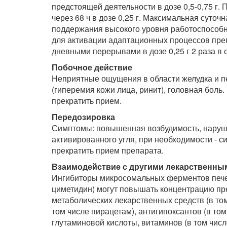
предстоящей деятельности в дозе 0,5-0,75 г
через 68 ч в дозе 0,25 г. Максимальная суточна
поддержания высокого уровня работоспособно
для активации адаптационных процессов преп
дневными перерывами в дозе 0,25 г 2 раза в с
Побочное действие
Неприятные ощущения в области желудка и печ
(гиперемия кожи лица, ринит), головная боль
прекратить прием.
Передозировка
Симптомы: повышенная возбудимость, наруше
активированного угля, при необходимости - с
прекратить прием препарата.
Взаимодействие с другими лекарственны
Ингибиторы микросомальных ферментов печ
циметидин) могут повышать концентрацию пр
метаболических лекарственных средств (в том
том числе пирацетам), антигипоксантов (в том
глутаминовой кислоты, витаминов (в том чис