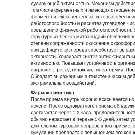
дулирующей активностью. Механизм действия 
том числе ферментных и имеющих отношение 
ферментов глюконеогенеза, которые обеспеч
работоспособность) и ресинтез углеводов - ис
повышению физической работоспособности. 
структурных белков митохондрий обеспечива
степени сопряженности окисления с фосфори
при дефиците кислорода способствует выраж
активности. Усиливает синтез антиоксидант
активностью. Повышает устойчивость организ
нагрузке, стрессу, гипоксии, гипертермии. П
Обладает выраженным антиастеническим дейс
экстремальных воздействий.
Фармакокинетика
После приема внутрь хорошо всасывается из 
печени. После однократного приема обнаружи
достигается через 1-2 часа, продолжительнос
обычно нарастает в первые 3-5 дней, затем у
длительном курсовом непрерывном приеме, ос
кумуляции препарата с повышением его конце