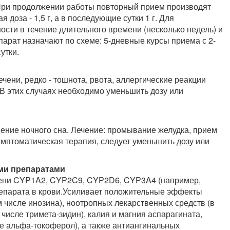
. При продолжении работы повторный прием производят
я доза - 1,5 г, а в последующие сутки 1 г. Для
сти в течение длительного времени (несколько недель) и
арат назначают по схеме: 5-дневные курсы приема с 2-
утки.
ени, редко - тошнота, рвота, аллергические реакции
. В этих случаях необходимо уменьшить дозу или
ние ночного сна. Лечение: промывание желудка, прием
имптоматическая терапия, следует уменьшить дозу или
ми препаратами
ени CYP1A2, CYP2C9, CYP2D6, CYP3A4 (например,
епарата в крови.Усиливает положительные эффекты
 числе инозина), ноотропных лекарственных средств (в
 числе тримета-зидин), калия и магния аспарагината,
ле альфа-токоферол), а также антиангинальных