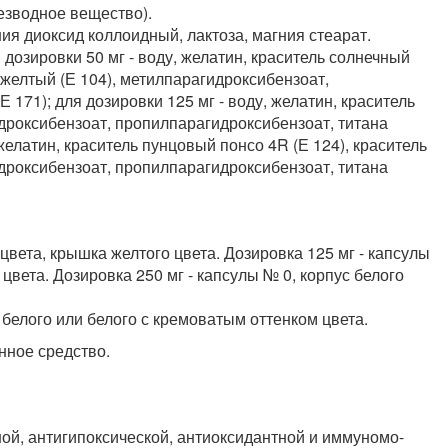
безводное вещество).
ия диоксид коллоидный, лактоза, магния стеарат.
озировки 50 мг - воду, желатин, краситель солнечный
 желтый (Е 104), метилпарагидроксибензоат,
 171); для дозировки 125 мг - воду, желатин, краситель
идроксибензоат, пропилпарагидроксибензоат, титана
 желатин, краситель пунцовый понсо 4R (Е 124), краситель
идроксибензоат, пропилпарагидроксибензоат, титана
 цвета, крышка желтого цвета. Дозировка 125 мг - капсулы
цвета. Дозировка 250 мг - капсулы № 0, корпус белого
белого или белого с кремоватым оттенком цвета.
нное средство.
ой, антигипоксической, антиоксидантной и иммуномо-