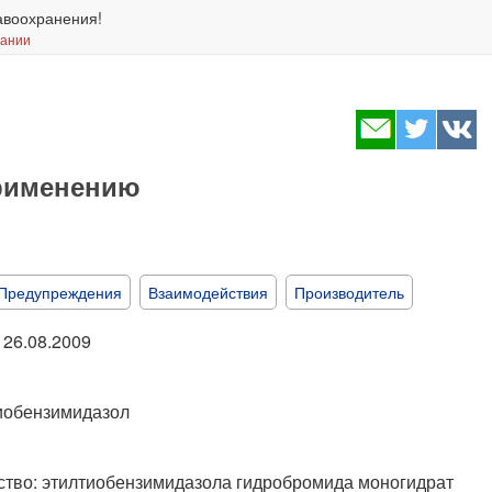
авоохранения!
вании
применению
Предупреждения
Взаимодействия
Производитель
 26.08.2009
тиобензимидазол
ство: этилтиобензимидазола гидробромида моногидрат