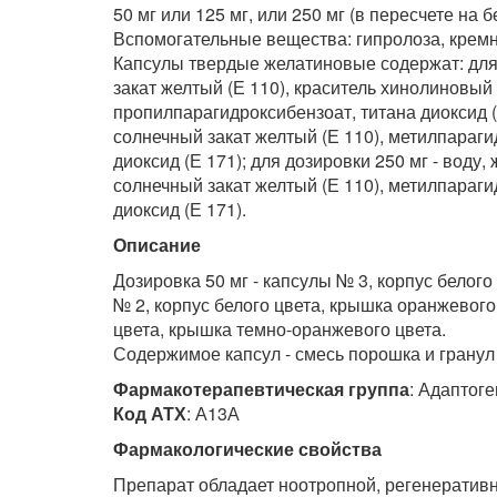
50 мг или 125 мг, или 250 мг (в пересчете на 
Вспомогательные вещества: гипролоза, кремн
Капсулы твердые желатиновые содержат: для д
закат желтый (Е 110), краситель хинолиновый
пропилпарагидроксибензоат, титана диоксид (Е
солнечный закат желтый (Е 110), метилпараг
диоксид (Е 171); для дозировки 250 мг - воду,
солнечный закат желтый (Е 110), метилпараг
диоксид (Е 171).
Описание
Дозировка 50 мг - капсулы № 3, корпус белого
№ 2, корпус белого цвета, крышка оранжевого 
цвета, крышка темно-оранжевого цвета.
Содержимое капсул - смесь порошка и гранул 
Фармакотерапевтическая группа
: Адаптоге
Код АТХ
: А13А
Фармакологические свойства
Препарат обладает ноотропной, регенеративн