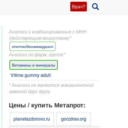
Врач?
Аналоги и комбинированные с МНН
(действующим веществом)*
этилтиобензимидазол
Аналоги по фарм. группе*
Витамины и минералы
Vitime gummy adult
* Аналоги не являются эквивалентной
заменой друг другу
Цены / купить Метапрот:
planetazdorovo.ru
gorzdrav.org