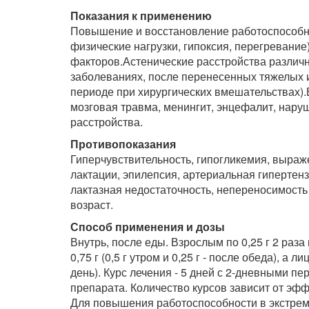
Показания к применению
Повышение и восстановление работоспособно
физические нагрузки, гипоксия, перегревани
факторов.Астенические расстройства различн
заболеваниях, после перенесенных тяжелых 
периоде при хирургических вмешательствах).
мозговая травма, менингит, энцефалит, нару
расстройства.
Противопоказания
Гиперчувствительность, гипогликемия, выра
лактации, эпилепсия, артериальная гипертенз
лактазная недостаточность, непереносимость 
возраст.
Способ применения и дозы
Внутрь, после еды. Взрослым по 0,25 г 2 раз
0,75 г (0,5 г утром и 0,25 г - после обеда), а л
день). Курс лечения - 5 дней с 2-дневными 
препарата. Количество курсов зависит от эффе
Для повышения работоспособности в экстрем