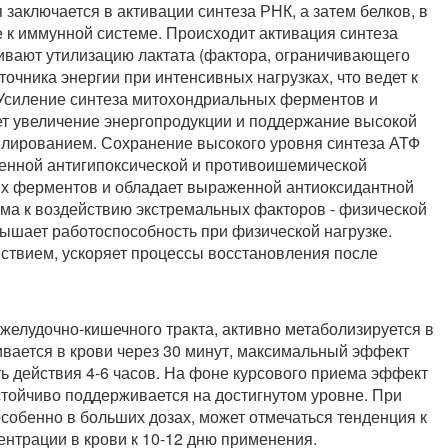
заключается в активации синтеза РНК, а затем белков, в
к иммунной системе. Происходит активация синтеза
ивают утилизацию лактата (фактора, ограничивающего
точника энергии при интенсивных нагрузках, что ведет к
Усиление синтеза митохондриальных ферментов и
ет увеличение энергопродукции и поддержание высокой
лированием. Сохранение высокого уровня синтеза АТФ
енной антигипоксической и противоишемической
ных ферментов и обладает выраженной антиоксидантной
ма к воздействию экстремальных факторов - физической
овышает работоспособность при физической нагрузке.
твием, ускоряет процессы восстановления после
желудочно-кишечного тракта, активно метаболизируется в
вается в крови через 30 минут, максимальный эффект
ть действия 4-6 часов. На фоне курсового приема эффект
стойчиво поддерживается на достигнутом уровне. При
обенно в больших дозах, может отмечаться тенденция к
нтрации в крови к 10-12 дню применения.