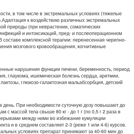
сти, в том числе в экстремальных условиях (тяжелые
е).Адаптация к воздействию различных экстремальных
ой природы (при неврастении, соматических
инфекций и интоксикаций, пред- и послеоперационном
В составе комплексной терапии: перенесенная черепно-
шения мозгового кровообращения, когнитивные
женные нарушения функции печени, беременность, период
ия, глаукома, ишемическая болезнь сердца, аритмии,
лактозы, глюкозо-галактозная мальабсорбция, детский
а в день. При необходимости суточную дозу повышают до
ицам с массой тела свыше 80 кг - до 1 г (по 0,5 г 2 раза в
перерывами между ними во избежание кумуляции
кта и в среднем составляет 2-3 (реже 1 или 4-6) курсов.
альных условиях препарат принимают за 40-60 мин до