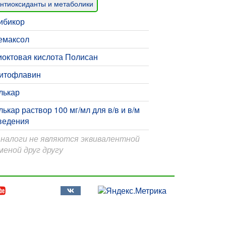
нтиоксиданты и метаболики
ибикор
емаксол
иоктовая кислота Полисан
итофлавин
лькар
лькар раствор 100 мг/мл для в/в и в/м
ведения
Аналоги не являются эквивалентной
меной друг другу