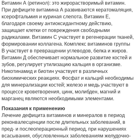
Витамин А (ретинол): это жирорастворимый витамин.
При дефиците витамина А развиваются кератомаляция,
ксерофтальмия и куриная слепота. Витамин Е,
благодаря своему антиоксидантному действию,
защищает клетки от повреждения свободными
радикалами. Витамин С участвует в регенерации тканей,
формировании коллагена. Комплекс витаминов группы
В участвует в превращении углеводов, белка и жиров.
Витамин Д обеспечивает нормальное развитие костей и
зубов, регулирует утилизацию кальция в организме.
Никотинамид и биотин участвует в различных
биохимических реакциях. Фосфат и кальций необходимы
для минерализации костей; железо и медь участвуют в
процессе кроветворения, цинк, молибден, магний и
марганец являются необходимыми элементами.
Показания к применению
Лечение дефицита витаминов и минералов в период
реконвалесценции после длительных заболеваний, в
пред- и послеоперационный период, при нарушениях
всасывания, обусловленных заболеваниям желудочно-