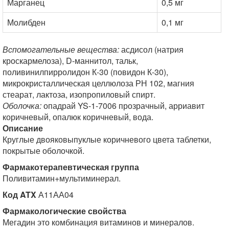
Марганец
0,5 мг
Молибден
0,1 мг
Вспомогательные вещества:
асдисол (натрия
кроскармелоза), D-маннитол, тальк,
поливинилпирролидон К-30 (повидон К-30),
микрокристаллическая целлюлоза РН 102, магния
стеарат, лактоза, изопропиловый спирт.
Оболочка:
опадрай YS-1-7006 прозрачный, арриавит
коричневый, опалюк коричневый, вода.
Описание
Круглые двояковыпуклые коричневого цвета таблетки,
покрытые оболочкой.
Фармакотерапевтическая группа
Поливитамин+мультиминерал.
Код ATX
А11АА04
Фармакологические свойства
Мегадин это комбинация витаминов и минералов.