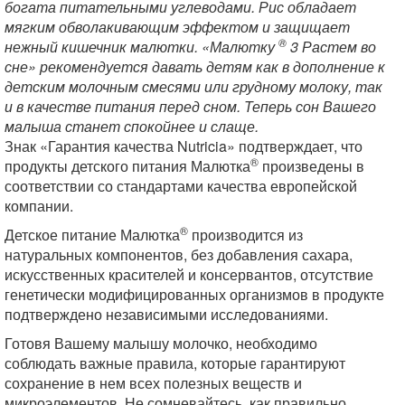
богата питательными углеводами. Рис обладает
мягким обволакивающим эффектом и защищает
®
нежный кишечник малютки. «Малютку
3 Растем во
сне» рекомендуется давать детям как в дополнение к
детским молочным смесями или грудному молоку, так
и в качестве питания перед сном. Теперь сон Вашего
малыша станет спокойнее и слаще.
Знак «Гарантия качества Nutricia» подтверждает, что
®
продукты детского питания Малютка
произведены в
соответствии со стандартами качества европейской
компании.
®
Детское питание Малютка
производится из
натуральных компонентов, без добавления сахара,
искусственных красителей и консервантов, отсутствие
генетически модифицированных организмов в продукте
подтверждено независимыми исследованиями.
Готовя Вашему малышу молочко, необходимо
соблюдать важные правила, которые гарантируют
сохранение в нем всех полезных веществ и
микроэлементов. Не сомневайтесь, как правильно