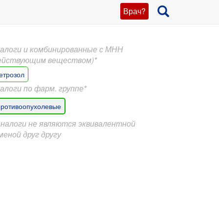
Врач?
алоги и комбинированные с МНН
ействующим веществом)*
етрозол
алоги по фарм. группе*
ротивоопухолевые
Аналоги не являются эквивалентной
меной друг другу