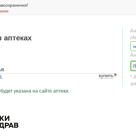
авоохранения!
вании
Ан
в аптеках
(д
л
Ан
П
ья
б.
* 
за
будет указана на сайте аптеки.