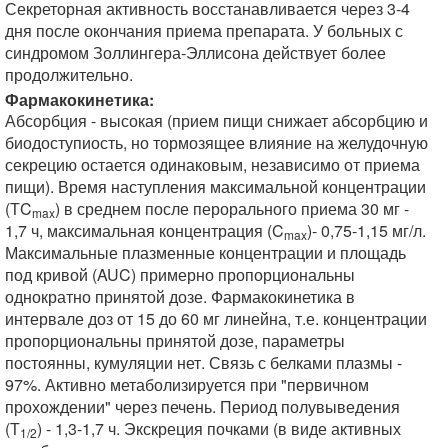
Секреторная активность восстанавливается через 3-4
дня после окончания приема препарата. У больных с
синдромом Золлингера-Эллисона действует более
продолжительно.
Фармакокинетика:
Абсорбция - высокая (прием пищи снижает абсорбцию и
биодоступиость, но тормозящее влияние на желудочную
секрецию остается одинаковым, независимо от приема
пищи). Время наступления максимальной концентрации
(ТC
) в среднем после перорального приема 30 мг -
max
1,7 ч, максимальная концентрация (C
)- 0,75-1,15 мг/л.
max
Максимальные плазменные концентрации и площадь
под кривой (AUC) примерно пропорциональны
однократно принятой дозе. Фармакокинетика в
интервале доз от 15 до 60 мг линейна, т.е. концентрации
пропорциональны принятой дозе, параметры
постоянны, кумуляции нет. Связь с белками плазмы -
97%. Активно метаболизируется при "первичном
прохождении" через печень. Период полувыведения
(Т
) - 1,3-1,7 ч. Экскреция почками (в виде активных
1/2