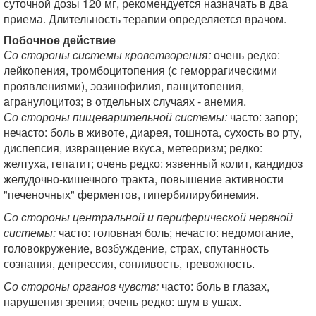
суточной дозы 120 мг, рекомендуется назначать в два
приема. Длительность терапии определяется врачом.
Побочное действие
Со стороны системы кроветворения:
очень редко:
лейкопения, тромбоцитопения (с геморрагическими
проявлениями), эозинофилия, панцитопения,
агранулоцитоз; в отдельных случаях - анемия.
Со стороны пищеварительной системы:
часто: запор;
нечасто: боль в животе, диарея, тошнота, сухость во рту,
диспепсия, извращение вкуса, метеоризм; редко:
желтуха, гепатит; очень редко: язвенный колит, кандидоз
желудочно-кишечного тракта, повышение активности
"печеночных" ферментов, гипербилирубинемия.
Со стороны центральной и периферической нервной
системы:
часто: головная боль; нечасто: недомогание,
головокружение, возбуждение, страх, спутанность
сознания, депрессия, сонливость, тревожность.
Со стороны органов чувств:
часто: боль в глазах,
нарушения зрения; очень редко: шум в ушах.