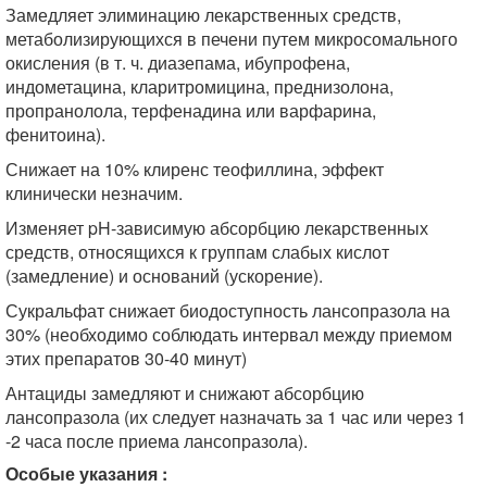
Замедляет элиминацию лекарственных средств,
метаболизирующихся в печени путем микросомального
окисления (в т. ч. диазепама, ибупрофена,
индометацина, кларитромицина, преднизолона,
пропранолола, терфенадина или варфарина,
фенитоина).
Снижает на 10% клиренс теофиллина, эффект
клинически незначим.
Изменяет pH-зависимую абсорбцию лекарственных
средств, относящихся к группам слабых кислот
(замедление) и оснований (ускорение).
Сукральфат снижает биодоступность лансопразола на
30% (необходимо соблюдать интервал между приемом
этих препаратов 30-40 минут)
Антациды замедляют и снижают абсорбцию
лансопразола (их следует назначать за 1 час или через 1
-2 часа после приема лансопразола).
Особые указания :