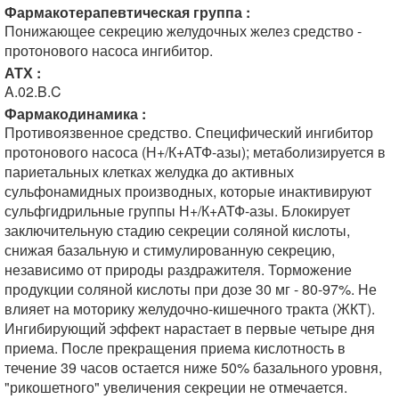
Фармакотерапевтическая группа :
Понижающее секрецию желудочных желез средство -
протонового насоса ингибитор.
АТХ :
A.02.B.C
Фармакодинамика :
Противоязвенное средство. Специфический ингибитор
протонового насоса (Н+/К+АТФ-азы); метаболизируется в
париетальных клетках желудка до активных
сульфонамидных производных, которые инактивируют
сульфгидрильные группы Н+/К+АТФ-азы. Блокирует
заключительную стадию секреции соляной кислоты,
снижая базальную и стимулированную секрецию,
независимо от природы раздражителя. Торможение
продукции соляной кислоты при дозе 30 мг - 80-97%. Не
влияет на моторику желудочно-кишечного тракта (ЖКТ).
Ингибирующий эффект нарастает в первые четыре дня
приема. После прекращения приема кислотность в
течение 39 часов остается ниже 50% базального уровня,
"рикошетного" увеличения секреции не отмечается.