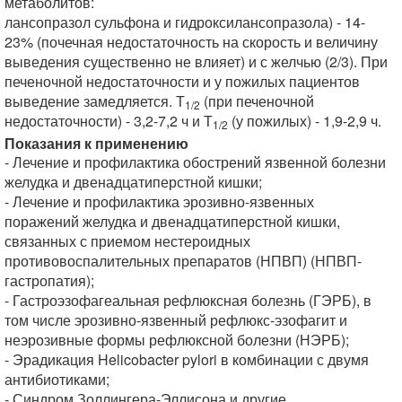
метаболитов:
лансопразол сульфона и гидроксилансопразола) - 14-
23% (почечная недостаточность на скорость и величину
выведения существенно не влияет) и с желчью (2/3). При
печеночной недостаточности и у пожилых пациентов
выведение замедляется. Т
(при печеночной
1/2
недостаточности) - 3,2-7,2 ч и Т
(у пожилых) - 1,9-2,9 ч.
1/2
Показания к применению
- Лечение и профилактика обострений язвенной болезни
желудка и двенадцатиперстной кишки;
- Лечение и профилактика эрозивно-язвенных
поражений желудка и двенадцатиперстной кишки,
связанных с приемом нестероидных
противовоспалительных препаратов (НПВП) (НПВП-
гастропатия);
- Гастроэзофагеальная рефлюксная болезнь (ГЭРБ), в
том числе эрозивно-язвенный рефлюкс-эзофагит и
неэрозивные формы рефлюксной болезни (НЭРБ);
- Эрадикация Helicobacter pylori в комбинации с двумя
антибиотиками;
- Синдром Золлингера-Эллисона и другие