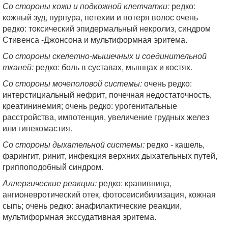
Со стороны кожи и подкожной клетчатки:
редко:
кожный зуд, пурпура, петехии и потеря волос очень
редко: токсический эпидермальный некролиз, синдром
Стивенса -Джонсона и мультиформная эритема.
Со стороны скелетно-мышечных и соединительной
тканей:
редко: боль в суставах, мышцах и костях.
Со стороны мочеполовой системы:
очень редко:
интерстициальный нефрит, почечная недостаточность,
креатининемия; очень редко: урогенитальные
расстройства, импотенция, увеличение грудных желез
или гинекомастия.
Со стороны дыхательной системы:
редко - кашель,
фарингит, ринит, инфекция верхних дыхательных путей,
гриппоподобный синдром.
Аллергические реакции:
редко: крапивница,
ангионевротический отек, фотосеисибилизация, кожная
сыпь; очень редко: анафилактические реакции,
мультиформная экссудативная эритема.