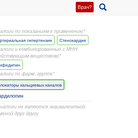
Врач?
алоги по показаниям к применению*
ртериальная гипертензия
Стенокардия
алоги и комбинированные с МНН
ействующим веществом)*
ифедипин
алоги по фарм. группе*
локаторы кальциевых каналов
ардилопин
Аналоги не являются эквивалентной
меной друг другу