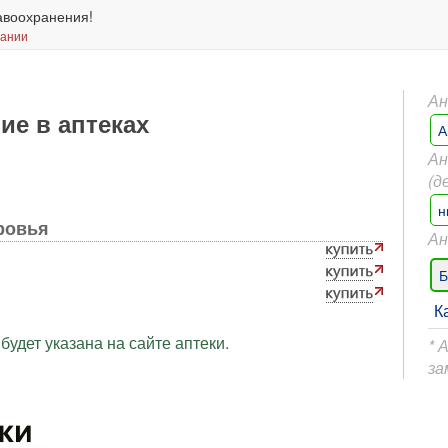
авоохранения!
вании
Ан
ие в аптеках
А
Ан
(д
н
ровья
Ан
Б
К
будет указана на сайте аптеки.
* 
за