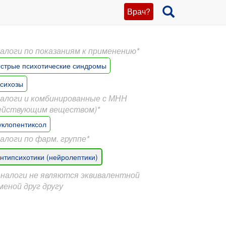
Врач?
алоги по показаниям к применению*
стрые психотические синдромы
сихозы
алоги и комбинированные с МНН
ействующим веществом)*
уклопентиксол
алоги по фарм. группе*
нтипсихотики (нейролептики)
Аналоги не являются эквивалентной
меной друг другу