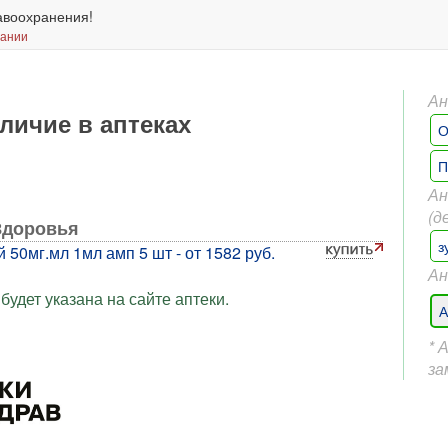
авоохранения!
вании
Ан
личие в аптеках
О
П
Ан
(д
Здоровья
з
50мг.мл 1мл амп 5 шт - от 1582 руб.
Ан
будет указана на сайте аптеки.
А
* 
за