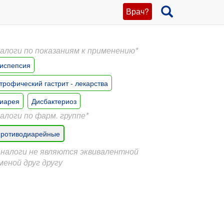
Врач?
алоги по показаниям к применению*
испепсия
трофический гастрит - лекарства
иарея
Дисбактериоз
алоги по фарм. группе*
ротиводиарейные
Аналоги не являются эквивалентной
меной друг другу