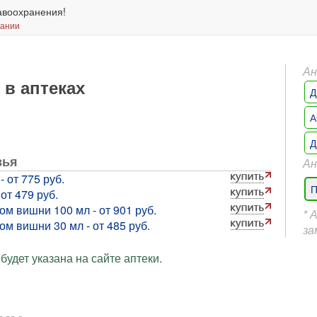
авоохранения!
вании
Ан
 в аптеках
Д
А
Д
вья
Ан
 от 775 руб.
П
от 479 руб.
ом вишни 100 мл - от 901 руб.
* 
м вишни 30 мл - от 485 руб.
за
будет указана на сайте аптеки.