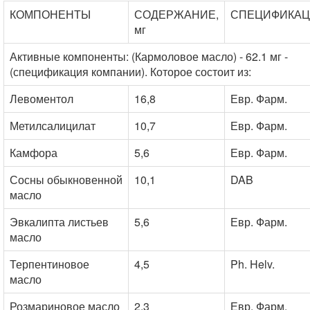
КОМПОНЕНТЫ
СОДЕРЖАНИЕ,
СПЕЦИФИКА
мг
Активные компоненты: (Кармоловое масло) - 62.1 мг -
(спецификация компании). Которое состоит из:
Левоментол
16,8
Евр. Фарм.
Метилсалицилат
10,7
Евр. Фарм.
Камфора
5,6
Евр. Фарм.
Сосны обыкновенной
10,1
DAB
масло
Эвкалипта листьев
5,6
Евр. Фарм.
масло
Терпентиновое
4,5
Ph. Helv.
масло
Розмариновое масло
2,3
Евр. Фарм.