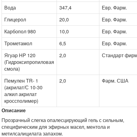
Вода
347,4
Евр. Фарм.
Глицерол
20,0
Евр. Фарм.
Карбопол 980
10,0
Евр. Фарм.
Трометамол
6,5
Евр. Фарм.
Ягуар HP 120
2,0
Стандарт фир
(Гидроксипропиловая
смола)
Пемулен TR- 1
2,0
Фарм. США
(акрилат/С 10-30
алкил акрилат
кроссполимер)
Описание
Прозрачный слегка опалесцирующий гель с сильным,
специфическим для эфирных масел, ментола и
метилсалицилата запахом.