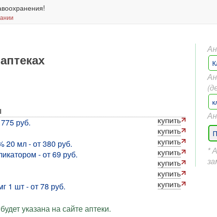
авоохранения!
вании
Ан
 аптеках
К
Ан
(д
к
я
Ан
 775 руб.
П
20 мл - от 380 руб.
* 
икатором - от 69 руб.
за
 1 шт - от 78 руб.
будет указана на сайте аптеки.