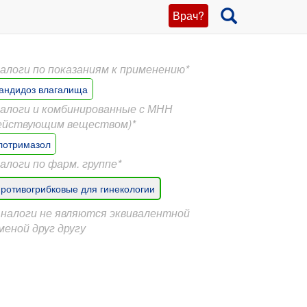
Врач?
алоги по показаниям к применению*
андидоз влагалища
алоги и комбинированные с МНН
ействующим веществом)*
лотримазол
алоги по фарм. группе*
ротивогрибковые для гинекологии
Аналоги не являются эквивалентной
меной друг другу