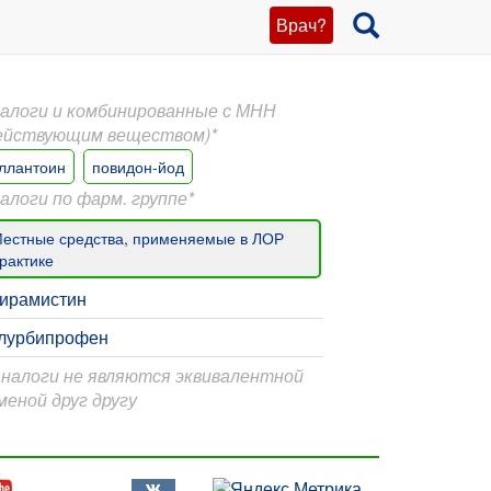
Врач?
алоги и комбинированные с МНН
ействующим веществом)*
ллантоин
повидон-йод
алоги по фарм. группе*
естные средства, применяемые в ЛОР
рактике
ирамистин
лурбипрофен
Аналоги не являются эквивалентной
меной друг другу