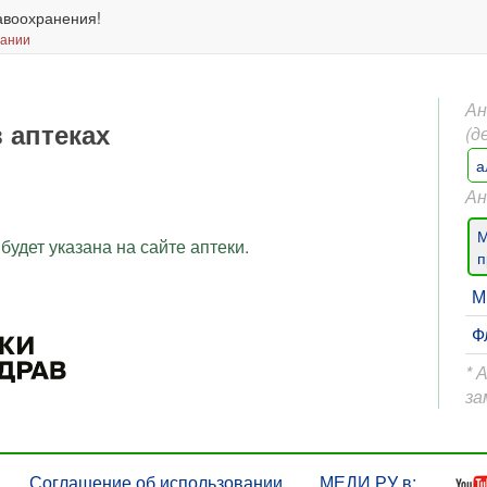
авоохранения!
вании
Ан
в аптеках
(д
а
Ан
М
будет указана на сайте аптеки.
п
М
Ф
* 
за
Соглашение об использовании
МЕДИ РУ в: