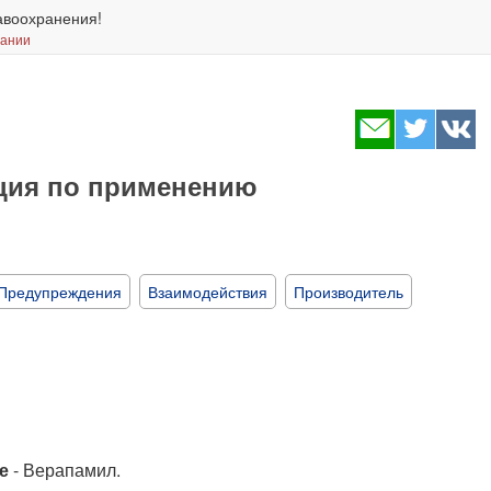
авоохранения!
вании
кция по применению
Предупреждения
Взаимодействия
Производитель
е
- Верапамил.