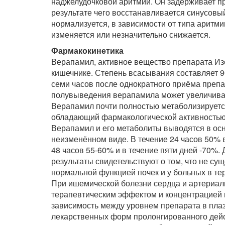
наджелудочковой аритмии. Он задерживает п
результате чего восстанавливается синусовы
нормализуется, в зависимости от типа аритм
изменяется или незначительно снижается.
Фармакокинетика
Верапамил, активное вещество препарата Изо
кишечнике. Степень всасывания составляет 9
семи часов после однократного приёма препа
полувыведения верапамила может увеличиват
Верапамил почти полностью метаболизирует
обладающий фармакологической активностью,
Верапамил и его метаболиты выводятся в осн
неизменённом виде. В течение 24 часов 50% 
48 часов 55-60% и в течение пяти дней -70%
результаты свидетельствуют о том, что не су
нормальной функцией почек и у больных в те
При ишемической болезни сердца и артериал
терапевтическим эффектом и концентрацией п
зависимость между уровнем препарата в пла
лекарственных форм пролонгированного дейс