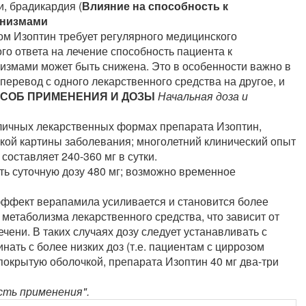
, брадикардия (
Влияние на способность к
анизмами
ом Изоптин требует регулярного медицинского
го ответа на лечение способность пациента к
измами может быть снижена. Это в особенности важно в
перевод с одного лекарственного средства на другое, и
СОБ ПРИМЕНЕНИЯ И ДОЗЫ
Начальная доза и
зличных лекарственных формах препарата Изоптин,
ской картины заболевания; многолетний клинический опыт
составляет 240-360 мг в сутки.
ь суточную дозу 480 мг; возможно временное
эффект верапамила усиливается и становится более
метаболизма лекарственного средства, что зависит от
ени. В таких случаях дозу следует устанавливать с
нать с более низких доз (т.е. пациентам с циррозом
покрытую оболочкой, препарата Изоптин 40 мг два-три
сть применения".