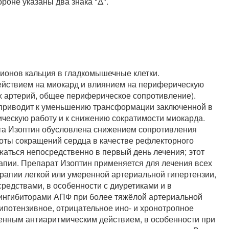
роне указаны два знака "Δ".
ионов кальция в гладкомышечные клетки.
ействием на миокард и влиянием на периферическую
х артерий, общее периферическое сопротивление).
у приводит к уменьшению трансформации заключенной в
ическую работу и к снижению сократимости миокарда.
та Изоптин обусловлена снижением сопротивления
тоты сокращений сердца в качестве рефлекторного
жаться непосредственно в первый день лечения; этот
апии. Препарат Изоптин применяется для лечения всех
ерапии легкой или умеренной артериальной гипертензии,
редствами, в особенности с диуретиками и в
 ингибиторами АПФ при более тяжёлой артериальной
ипотензивное, отрицательное ино- и хронотропное
енным антиаритмическим действием, в особенности при