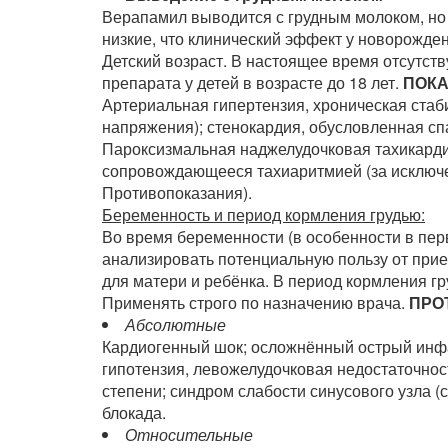
Верапамил выводится с грудным молоком, но 
низкие, что клинический эффект у новорожде
Детский возраст. В настоящее время отсутст
препарата у детей в возрасте до 18 лет.
ПОКА
Артериальная гипертензия, хроническая стаб
напряжения); стенокардия, обусловленная сп
Пароксизмальная наджелудочковая тахикарди
сопровождающееся тахиаритмией (за исключ
Противопоказания).
Беременность и период кормления грудью:
Во время беременности (в особенности в пер
анализировать потенциальную пользу от при
для матери и ребёнка. В период кормления г
Применять строго по назначению врача.
ПРО
Абсолютные
Кардиогенный шок; осложнённый острый инф
гипотензия, левожелудочковая недостаточнос
степени; синдром слабости синусового узла 
блокада.
Относительные