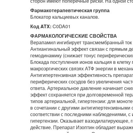
сторон имеют поперечные риски. На одной сто
Фармакотерапевтическая группа
Блокатор кальциевых каналов.
Код ATX:
C0DA01
ФАРМАКОЛОГИЧЕСКИЕ СВОЙСТВА
Верапамил ингибирует трансмембранный ток 
Антиангинальный эффект связан с прямым д
гемодинамику (снижает тонус периферически
Блокада поступления ионов кальция в клетк
макроэргических связях АТФ энергии в механ
Антигипертензивная эффективность препара
периферических сосудов без увеличения час
ответа. Артериальное давление начинает сни
эффект сохраняется при долговременной тер
типов артериальной, гипертензии: для монот
в сочетании с другими антигипертензивными с
соответствии с последними наблюдениями, с
гипертензии. Оказывает вазодилатирующее, г
действие. Препарат Изоптин обладает выраж