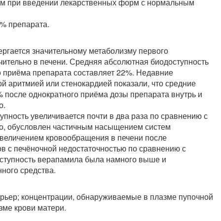
чем при введении лекарственных форм с нормальным
0% препарата.
ргается значительному метаболизму первого
чительно в печени. Средняя абсолютная биодоступность
о приёма препарата составляет 22%. Недавние
й аритмией или стенокардией показали, что средние
 после однократного приёма дозы препарата внутрь и
о.
пность увеличивается почти в два раза по сравнению с
о, обусловлен частичным насыщением систем
увеличением кровообращения в печени после
в с печёночной недостаточностью по сравнению с
ступность верапамила была намного выше и
ного средства.
рьер; концентрации, обнаруживаемые в плазме пупочной
зме крови матери.