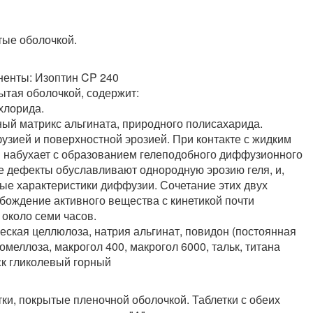
тые оболочкой.
ненты: Изоптин CP 240
ытая оболочкой, содержит:
хлорида.
ый матрикс альгината, природного полисахарида.
зией и поверхностной эрозией. При контакте с жидким
 набухает с образованием гелеподобного диффузионного
 дефекты обуславливают однородную эрозию геля, и,
ые характеристики диффузии. Сочетание этих двух
бождение активного вещества с кинетикой почти
 около семи часов.
еская целлюлоза, натрия альгинат, повидон (постоянная
ромеллоза, макрогол 400, макрогол 6000, тальк, титана
ск гликолевый горный
и, покрытые пленочной оболочкой. Таблетки с обеих