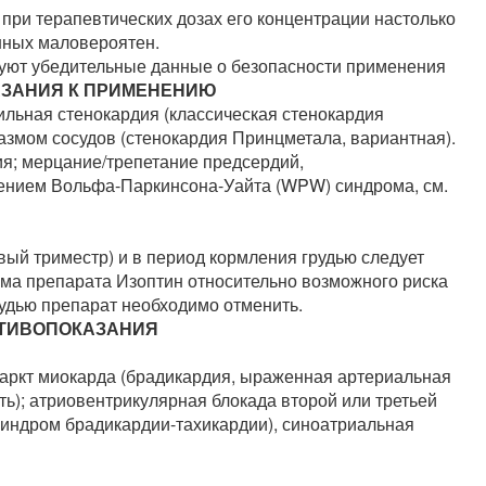
при терапевтических дозах его концентрации настолько
нных маловероятен.
вуют убедительные данные о безопасности применения
ЗАНИЯ К ПРИМЕНЕНИЮ
ильная стенокардия (классическая стенокардия
азмом сосудов (стенокардия Принцметала, вариантная).
я; мерцание/трепетание предсердий,
ением Вольфа-Паркинсона-Уайта (WPW) синдрома, см.
вый триместр) и в период кормления грудью следует
ема препарата Изоптин относительно возможного риска
рудью препарат необходимо отменить.
ТИВОПОКАЗАНИЯ
аркт миокарда (брадикардия, ыраженная артериальная
ть); атриовентрикулярная блокада второй или третьей
(синдром брадикардии-тахикардии), синоатриальная