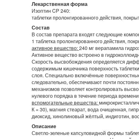
Лекарственная форма
Изоптин CP 240:
таблетки пролонгированного действия, покры
Состав
В состав препарата входят следующие компо
1 таблетка пролонгированного действия, покр
активное вещество:
240 мг верапамила гидро
Активное вещество встроено в гидроколлоидн
Скорость высвобождения определяется диффу
содержимым кишечника поверхность таблетки
слоя. Специально включённые поверхностные
следовательно, обеспечивают почти постоянн
механизмов позволяет контролировать высво
нулевого порядка в течение периода времени
вспомогательные вещества:
микрокристаллич
К = 30), магния стеарат, вода очищенная, гип
диоксид, хинолиновый жёлтый, индиготин, во
Описание
Светло-зеленые капсуловидной формы таблетк