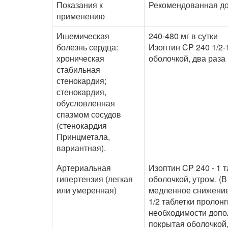
Показания к
Рекомендованная до
применению
Ишемическая
240-480 мг в сутки
болезнь сердца:
Изоптин CP 240 1/2-
хроническая
оболочкой, два раза 
стабильная
стенокардия;
стенокардия,
обусловленная
спазмом сосудов
(стенокардия
Принцметала,
вариантная).
Артериальная
Изоптин CP 240 - 1 
гипертензия (легкая
оболочкой, утром. (
или умеренная)
медленное снижение 
1/2 таблетки пролон
необходимости допол
покрытая оболочкой