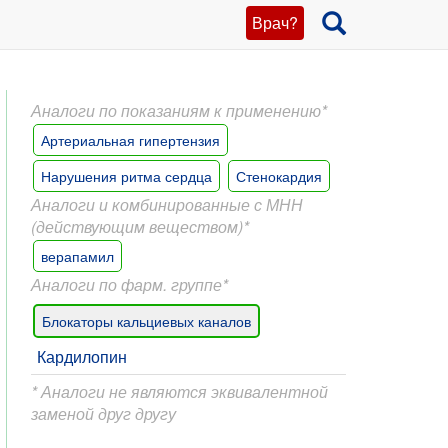
Врач?
Аналоги по показаниям к применению*
Артериальная гипертензия
Нарушения ритма сердца
Стенокардия
Аналоги и комбинированные с МНН
(действующим веществом)*
верапамил
Аналоги по фарм. группе*
Блокаторы кальциевых каналов
Кардилопин
* Аналоги не являются эквивалентной
заменой друг другу