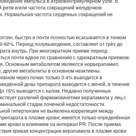
роведение импульса в атриовентрикулярном узле. В
й ритм и/или частота сокращений желудочков
ии. Нормальная частота сердечных сокращений не
птин, быстро и почти полностью всасывается в тонком
0-92%. Период полувыведения, составляет от трёх до
рата внутрь. При многократном приеме период
ься почти вдвое по сравнению с однократным приемом.
ся. Основным метаболитом являются норверапамил,
 другие метаболиты в основном неактивны.
овном через почки; только 3-4% выводится в
введённой дозы препарата выводится с мочой, в течение
. До 16% выводится с калом. Недавно полученные
ществует различий фармакокинетики верапамила у лиц с
рминальной стадии почечной недостаточности.
ьной гипертензии не выявлена корреляция между
репарата в плазме крови; имеется только определённая
зме крови и влиянием на интервал PR. После приема
твия кривая концентрации верапамила в плазме крови