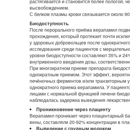
растягивается и становится более пологой, 
высвобождением.
С белком плазмы крови связывается около 9
Биодоступность
После перорального приёма верапамил подве
прохождения, который протекает почти исклю
у здоровых добровольцев после однократног
исследования среди пациентов с мерцательно
уровни биодоступности составляют 35% и 24%
внутривенного введения дозы, соответственн
При многократном приеме препарата биодосту
однократным приемом. Этот эффект, вероятн
печёночных ферментов и/или транзиторным 
однократного приема верапамила. У пациенто
лицами с нормальной функцией печени биодо
наблюдалась задержка выведения лекарствен
Проникновение через плаценту
Верапамил проникает через плацентарный ба
вены, составляли 20-92% концентрации в пла
Выведение с грудным молоком