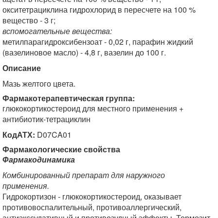
окситетрациклина гидрохлорид в пересчете на 100 %
вещество - 3 г;
вспомогательные вещества:
метилпарагидроксибензоат - 0,02 г, парафин жидкий
(вазелиновое масло) - 4,8 г, вазелин до 100 г.
Описание
Мазь желтого цвета.
Фармакотерапевтическая группа:
глюкокортикостероид для местного применения +
антибиотик-тетрациклин
КодАТХ:
D07CA01
Фармакологические свойства
Фармакодинамика
Комбинированный препарат для наружного
применения.
Гидрокортизон - глюкокортикостероид, оказывает
противовоспалительный, противоаллергический,
антиэкссудативный и противозудный эффекты. Тормозит