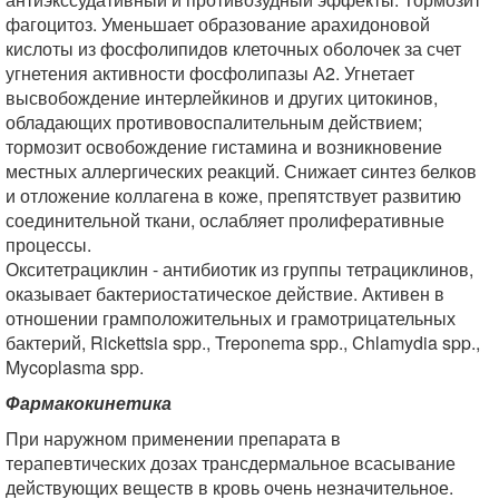
фагоцитоз. Уменьшает образование арахидоновой
кислоты из фосфолипидов клеточных оболочек за счет
угнетения активности фосфолипазы А2. Угнетает
высвобождение интерлейкинов и других цитокинов,
обладающих противовоспалительным действием;
тормозит освобождение гистамина и возникновение
местных аллергических реакций. Снижает синтез белков
и отложение коллагена в коже, препятствует развитию
соединительной ткани, ослабляет пролиферативные
процессы.
Окситетрациклин - антибиотик из группы тетрациклинов,
оказывает бактериостатическое действие. Активен в
отношении грамположительных и грамотрицательных
бактерий, Rickettsia spp., Treponema spp., Chlamydia spp.,
Mycoplasma spp.
Фармакокинетика
При наружном применении препарата в
терапевтических дозах трансдермальное всасывание
действующих веществ в кровь очень незначительное.