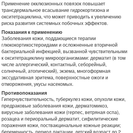
Применение окклюзионных повязок повышает
трансдермальное всасывание гидрокортизона и
окситетрациклина, что может приводить к увеличению
риска развития системных побочных эффектов.
Показания к применению
Заболевания кожи, поддающиеся терапии
глюкокортикостероидами и осложненные вторичной
бактериальной инфекцией, вызванной чувствительными
к окситетрациклину микроорганизмами: дерматит (в том
числе аллергический, контактный, себорейный,
солнечный, атопический), экзема, многоформная
экссудативная эритема, поверхностные ожоги и
отморожения, укусы насекомых.
Противопоказания
Гиперчувствительность, туберкулез кожи, опухоли кожи,
предраковые заболевания кожи, дерматомикоз,
вирусные заболевания кожи (герпес, ветряная оспа),
розацеа и периоральный дерматит, сифилитические
поражения кожи, поствакцинальные кожные реакции;
беременность, период лактации, детский возраст до 2