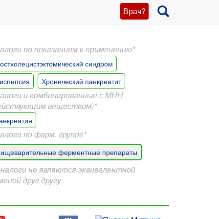
Врач?
алоги по показаниям к применению*
остхолецистэктомический синдром
испепсия
Хронический панкреатит
алоги и комбинированные с МНН
ействующим веществом)*
анкреатин
алоги по фарм. группе*
ищеварительные ферментные препараты
Аналоги не являются эквивалентной
меной друг другу