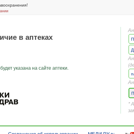
авоохранения!
вании
Ан
ичие в аптеках
П
Д
Ан
(д
будет указана на сайте аптеки.
п
Ан
П
* 
за
Соглашение об использовании
МЕДИ РУ в: