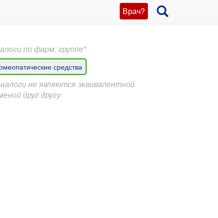
Врач?
алоги по фарм. группе*
омеопатические средства
Аналоги не являются эквивалентной
меной друг другу