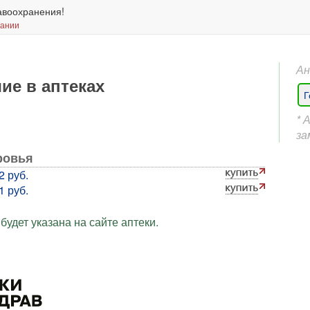
авоохранения!
вании
Ан
чие в аптеках
Г
* 
за
ровья
2 руб.
1 руб.
будет указана на сайте аптеки.