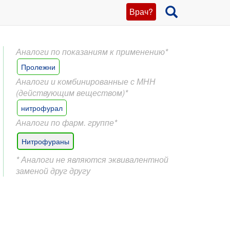
Врач?
Аналоги по показаниям к применению*
Пролежни
Аналоги и комбинированные с МНН
(действующим веществом)*
нитрофурал
Аналоги по фарм. группе*
Нитрофураны
* Аналоги не являются эквивалентной
заменой друг другу